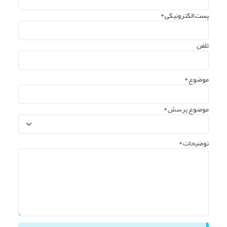
پست الکترونیکی *
تلفن
موضوع *
موضوع پرسش *
توضیحات *