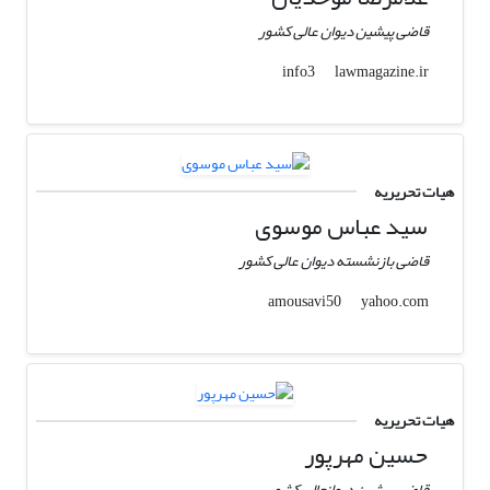
قاضی پیشین دیوان عالی کشور
lawmagazine.ir
info3
هیات تحریریه
سید عباس موسوی
قاضی بازنشسته دیوان عالی کشور
yahoo.com
amousavi50
هیات تحریریه
حسین مهرپور
قاضی پیشین دیوانعالی کشور