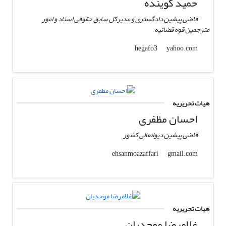
حمید گوینده
قاضی پیشین دادگستری و مدیرکل سابق حقوقی اسناد و امور
مترجمین قوه قضائیه
yahoo.com
hegafo3
هیات تحریریه
احسان مظفری
قاضی پیشین دیوانعالی کشور
gmail.com
ehsanmoazaffari
هیات تحریریه
غلامرضا موحدیان