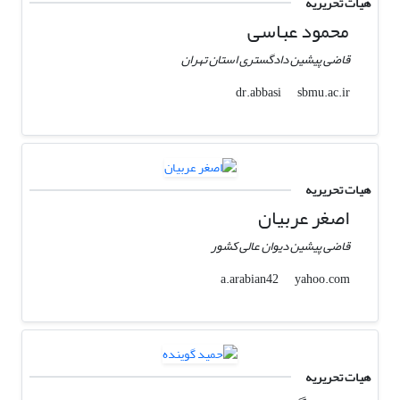
هیات تحریریه
محمود عباسی
قاضی پیشین دادگستری استان تهران
sbmu.ac.ir
dr.abbasi
هیات تحریریه
اصغر عربیان
قاضی پیشین دیوان عالی کشور
yahoo.com
a.arabian42
هیات تحریریه