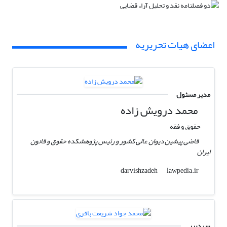
اعضای هیات تحریریه
مدیر مسئول
محمد درویش زاده
حقوق و فقه
قاضی پیشین دیوان عالی کشور و رئیس پژوهشکده حقوق و قانون
ایران
lawpedia.ir
darvishzadeh
سردبیر