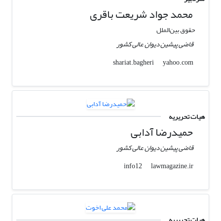
محمد جواد شریعت باقری
حقوق بین‌الملل
قاضی پیشین دیوان عالی کشور
yahoo.com
shariat.bagheri
هیات تحریریه
حمیدرضا آدابی
قاضی پیشین دیوان عالی کشور
lawmagazine.ir
info12
هیات تحریریه