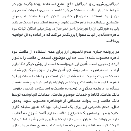
غیرقابل‌پیش‌بینی و غیرقابل دفع، مانع استفاده بوده وگرنه وی در
شرایط عادی از علامت استفاده می‌کرده است. بیماری یا حوادث طبیعی از
این زمره هستند. بااین‌حال دشوار شدن شرایط مانند تحریمهای
اقتصادی می‌تواند قوه قاهره تلقی نشود چه فقط استفاده را سخت می‌کند
ولی به طورکلی آن را غیرقابل اجرا نمی‌سازد. پیش‌بینی امکان اثبات قوه
قاهره مسأله بار اثبات دعوا را پررنگ‌تر می‌کند که در ادامه به آن خواهیم
پرداخت.
در پرونده چهارم عدم تخصیص ارز برای عدم استفاده از علامت قوه
قاهره محسوب نشده است چه این موضوع، استعمال علامت را دشوار
کرده و بدیهی است تأمین ارز می‌توانسته است از روش دیگر مثلاً بازار
آزاد یا استقراض یا سایر روشهای تأمین مالی از سوی شرکتهای شتاب
دهنده صورت پذیرد. البته شایان ذکر است در رابطه با مصادیق قوه
قاهره با توجه به واقعیات پرونده می‌توان اظهارنظر کرد و چه‌بسا همین
مسأله در پرونده دیگری با توجه به ماهیت و اساسنامه شخص حقوقی
مالک علامت، کالاها و خدمات موضوع علامت، اقدامات انجام‌شده توسط
مالک علامت و.... بتواند مصداقی از قوه‌قاهره محسوب شود. به‌طور
مثال، عدم تخصیص ارز برای یک استارتاپ نوپا که هنوز سابقه کاری
ندارد و تنها براساس یک اختراع و علامت تجاری قصد شروع به فعالیت
دارد می‌تواند به عنوان عامل بازدارنده و قهری تلقی شود اما درباره
شرکت توسعه یافته و قدیمی که سالهاست تجربه‌های مغتنمی در بازار