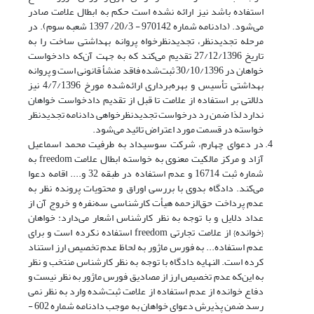
استفاده باشد نیز ارائه نشده است حکم به ابطال علامت صادر
می‌شود. (دادنامه شماره 970142 - 20/3/ 1397 شعبه سوم). در
مرحله تجدیدنظر، تجدیدنظرخواه پروانه بهداشتی ساخت را به
تاریخ 27/12/1396 تقدیم می‌کند که به جهت آن‌که دادخواست
خواهان در 30/10/1396 ثبت‌شده فاقد منشأ قانونی است و پروانه
بهداشتی تأسیس و بهره‌برداری ارائه‌شده مورخ 4/7/1396 نیز
دلالتی بر استفاده از علامت تا قبل از تقدیم دادخواست خواهان
ندارد لذا ضمن رد درخواست تجدیدنظرخواهی دادنامه تجدیدنظر
خواسته در قسمت مورد اعتراض تائید می‌شود.
در دعوای چهارم، شرکت سوسیداد به طرفیت محمد اسماعیل
آزاد و مرکز مالکیت معنوی به خواسته ابطال علامت freedom به
شماره ثبت 16714 و عدم استفاده در طبقه 32 و.... اقامه دعوا
می‌کند. دادگاه بدوی با بررسی اوراق و محتویات پرونده نظر به
عدم پرداخت حق‌الزحمه هیأت کارشناسی سه‌نفره و خروج آن از
عداد دلایل و با توجه به نظر کارشناس اشعار می‌دارد: خواهان
{خوانده} از علامت تجارتی freedom استفاده نکرده است و برای
عدم استفاده... به فورس ماژور به لحاظ عدم تخصیص ارز استناد
کرده است. النهایه دادگاه با توجه به نظر کارشناس منتخب و نظر
به این‌که عدم تخصیص ارز از مصادیق فورس ماژور به نظر نیست و
دفاع خوانده از عدم استفاده از علامت ثبت‌شده وارد به نظر نمی
رسد ضمن پذیرش دعوای خواهان به موجب دادنامه شماره 602 -