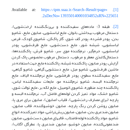
https://ipm.ssaa.ir/Search-Result?page=
. Available at:
[1]
.
2&DecNo= 139350140001034852&RN=225651
[2]
. طبقه 3: ماده‌های سفیدکننده و بی‌رنگ‌کننده (رخت‌شویی)،
دستمال مرطوب بهداشتی بانوان، مایع لباسشویی، صابون مایع، شامپو
بدن، پودر فشرده، پودر کف شوی، گاز پاک‌کن، شامپوی کودک، قرص
لباسشویی، شیشه شور، مایع دست‌شویی، مایع ظرف‌شویی، پودر
لباسشویی، جرم‌گیر، نرم‌کننده موی سر، شامپو فرش، پاک‌کننده‌ها،
دستمال‌کاغذی معطر و مرطوب، دستمال مرطوب مخصوص پاک کردن
آرایش، پودر صابون، پاک‌کننده شیشه، پاک‌کننده مایع جهت استفاده در
ماشین ظرف‌شویی، شامپو مبل، مایع دستشویی گیاهی، شامپو گیاهی،
مایع سفیدکننده سطوح، پودر ظرفشویی، مایع نرم‌کننده الیاف، مایع
نرم‌کننده البسه، شامپو نرم‌کننده مو، مایعات سفید‌کننده لباس،
پاک‌کننده چند منظوره، شامپوی اتومبیل، مایع لکه بر، مایع توالت شوی،
شامپو خشک، مواد تمیز کردن لوله‌های فاضل آب، نرم‌کننده البسه و
پارچه (برای مصارف رخت‌شویی)، قلیاب (صابون)، صابون برای عرق پا،
صابون روشن کردن رنگ پارچه، صابون خوشبوکننده، قالب صابون،
صابون ضدعرق بدن، صابون، صابون ریش‌تراشی، مواد تمیز‌کننده، انواع
شامپو، مواد پاک‌کننده لوله فاضلاب، قالبهای صابون دست‌شویی، صابون
ضدعفونی‌کننده، صابون خوشبو، صابون ضدعرق پا، عطرگل (گلاب)،