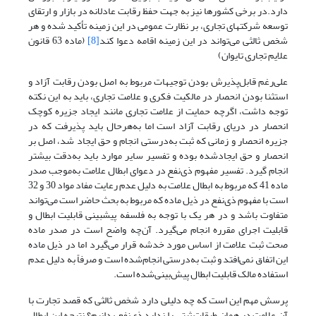
دارد.در برخی کشورها نیز به جهت حفظ رقابت عادلانه در بازار و ارتقای
توسعه شرکتهای تجاری، بر نظارت عمومی در این زمینه تأکید شده و هر
شخص ثالثی می‌تواند در این زمینه اقامه دعوا کند
[8]
(ماده 63 قانون
علایم تجاری تایوان)
علی‌رغم قابل‌پذیرش بودن توجیهات مربوط به اصل بودن رقابت آزاد و
استثنا بودن انحصار در مالکیت فکری و علامت تجاری، باید به این نکته
توجه داشت، اگرچه حمایت از علامت تجاری مانند ایجاد جزیره کوچک
انحصار در دریای رقابت آزاد است اما به‌هرحال باید پذیرفت که در
جزیره انحصار و زمانی که ثبت به‌درستی انجام و حق ایجاد شد، اصل بر
انحصار و حق ایجادشده بوده و تفسیر سایر موارد باید به‌دقت بیشتر
انجام گیرد. تفسیر مفهوم ذی‌نفع در دعوای ابطال علامت به‌موجب صدر
ماده 41 که مربوط به ابطال علامت به دلیل عدم رعایت مفاد مواد 30 و 32
است با مفهوم ذی‌نفع در ذیل ماده که مربوط به بحث حاضر است می‌تواند
متفاوت باشد و در هر یک با توجه به فلسفه پیش­بینی قابلیت ابطال و
قابلیت اجرای مقرره انجام می‌گیرد. آن‌چه واضح است در صدر ماده
صحت ثبت علامت از اساس مورد خدشه قرار می‌گیرد اما در ذیل ماده
این اتفاق نمی‌افتد و ثبت به‌درستی انجام‌شده است و صرفاً به دلیل عدم
استفاده مالک قابلیت ابطال پیش‌بینی‌شده است.
پرسش مهم این است که چه دلیلی دارد شخص ثالثی که قصد تجارت با
آن علامت در همان طبقات ثبتی را ندارد ذی‌نفع بدانیم؟ نتیجه این ابطال