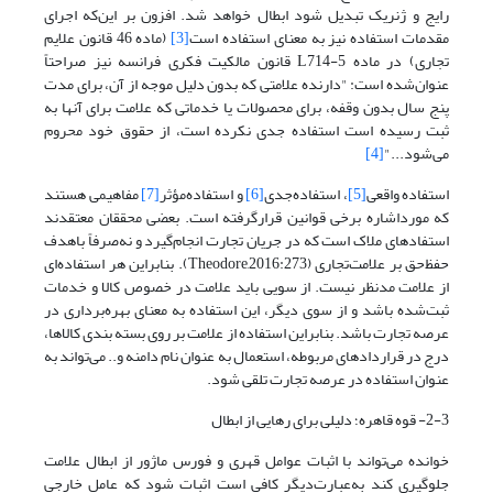
رایج و ژنریک تبدیل شود ابطال خواهد شد. افزون بر این‌که اجرای
مقدمات استفاده نیز به معنای استفاده است
[3]
(ماده 46 قانون علایم
تجاری) در ماده L714-5 قانون مالکیت فکری فرانسه نیز صراحتاً
عنوان‌شده است: "دارنده علامتی که بدون دلیل موجه از آن، برای مدت
پنج سال بدون وقفه، برای محصولات یا خدماتی که علامت برای آنها به
ثبت رسیده است استفاده جدی نکرده است، از حقوق خود محروم
می‌شود..."
[4]
استفاده واقعی
[5]
، استفاده‌جدی
[6]
و استفاده‌مؤثر
[7]
مفاهیمی هستند
که مورداشاره برخی قوانین قرارگرفته است. بعضی محققان معتقدند
استفاده­ای ملاک است که در جریان تجارت انجام‌گیرد و نه‌صرفاً باهدف
حفظ‌حق بر علامت‌تجاری (Theodore,2016:273). بنابراین هر استفاده‌ای
از علامت مدنظر نیست. از سویی باید علامت در خصوص کالا و خدمات
ثبت‌شده باشد و از سوی دیگر، این استفاده به معنای بهره‌برداری در
عرصه تجارت باشد. بنابراین استفاده از علامت بر روی بسته بندی کالاها،
درج در قراردادهای مربوطه، استعمال به عنوان نام دامنه و.. می‌تواند به
عنوان استفاده در عرصه تجارت تلقی شود.
2-3- قوه قاهره؛ دلیلی برای رهایی از ابطال
خوانده می‌تواند با اثبات عوامل قهری و فورس ماژور از ابطال علامت
جلوگیری کند به‌عبارت‌دیگر کافی است اثبات شود که عامل خارجی