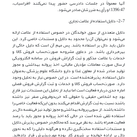
آنها معمولاً در جلسات دادرسی حضور پیدا نمی‌کنند (افراسیاب،
1396:47) و رأی به ضررشان صادر می‌شود.
2-7- دلایل استفاده از علامت تجاری
دلایل متعددی از سوی خواندگان در خصوص استفاده از علامت ارائه
می‌شود و نمی‌توان آن را محدود به دلایل و مستندات خاصی کرد. این
دلیل باید دال بر استفاده باشد. پس مهم آن است که دلیل حاکی از
بهره‌برداری باشد. در دعاوی مشروحه صورت‌حساب فروش کالا و
خدمات با علامت مذکور و ثبت گزاراش فروش در سامانه الکترونیکی
ارسال صورت معاملات مؤدیان مالیاتی، اخذ پروانه بهداشتی و مجوز
تولید صادر شده از معاون غذا و دارو دانشگاه علوم پزشکی به‌عنوان
دلیل استفاده، پذیرفته‌شده است. در این خصوص نیاز به تحلیل وجود
دارد. صورت‌حساب فروش کالا و خدمات و ثبت گزارش فروش فصلی
اماره جدی درباره فعالیت است اما نباید از تحلیل این مستندات نیز فارغ
بود چه اشخاص حقیقی یا حقوقی که خریدوفروش صفر نیز داشته
باشند نسبت به ثبت گزارش اقدام می‌کنند بدون این‌که فعالیت خاصی را
داشته باشند. از سویی پروانه بهداشتی و مجوز تولید نیز فی‌نفسه دال بر
استفاده تلقی شده است در حالی که اخذ پروانه و مجوز باید با رصد
فعالیت همراه باشد. به نظر می‌رسد که محاکم در خصوص پذیرش دلایل
و مستندات استفاده سخت‌گیری نکرده و هرگونه دلیلی را که به نحوی
دال بر اراده خوانده بر شروع کار بوده موردپذیرش قرار داده‌اند.