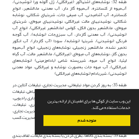
طبقه 32: نوشابه‌های اشتهاآور (غیرالکلی)، ژل آلوئه ورا (نوشیدنی)،
آب‌میوه از کنسانتره، آب‌میوه گاز دار، آب معدنی، ماءالشعیر، انواع
کنسانتره، آب آشامیدنی، آب صیفی جات، شربتهای شکلاتی، نوشابه
شکلاتی، نوشیدنیهای مالت غیرالکلی، نوشیدنیهای میوه‌ای، شربتهای
میوه‌ای، ماءالشعیر بدون الکل، کواس (ماءالشعیر غیرالکلی)، انواع آب
(نوشیدنی)، آب معدنی گازدار، آب سبزی‌جات (نوشابه)، آب گوجه
فرنگی (نوشیدنی)، شربتها (نوشابه)، سودا (آب گازدار)، آب انگور
تخمیر نشده، ماءالشعیر زنجبیلی، نوشابه‌های زنجبیلی، انواع آب‌میوه
بدون گاز، نوشابه‌های آب میوه‌ای (غیرالکلی)، ماءالشعیر مالت، آب گیاه
لیثیا، انواع آب میوه، شیرپسته شامی (بادام‌زمینی) (نوشابه‌های
غیرالکلی)، آب میوه جات به‌صورت نوشابه و غیرالکلی، مواد معدنی
(نوشیدنی)، شیربادام (نوشابه‌های غیرالکلی)
طبقه 35: به روز کردن مواد تبلیغاتی، مدیریت تجاری، تبلیغات آنلاین در
یک شبکه کامپیوتری، اجاره زمان تبلیغاتی در رسانه‌های ارتباطی، تبلیغات
تلویزیونی، چیدن ومرتب کردن ویترین مغازه‌ها، تبلیغات تجاری رادیویی،
این وب سایت از کوکی ها برای اطمینان از ارائه بهترین
سازمان‌دهی نمایشگاهها برای مقاصد تبلیغاتی و تجاری، تبلیغات،
خدمات استفاده می کند.
سازمان‌دهی نمایشگاههای تبلیغاتی و بازرگانی، مشاوره مدیریت تجاری،
مشاوره در امور سازمانی و مدیریت کسب و کار، معاضدت مدیریت کسب
متوجه شدم
و کار
طبقه 39: بسته بندی کالاها، بطری کردن یا بسته بندی مایعات، لفاف بندی