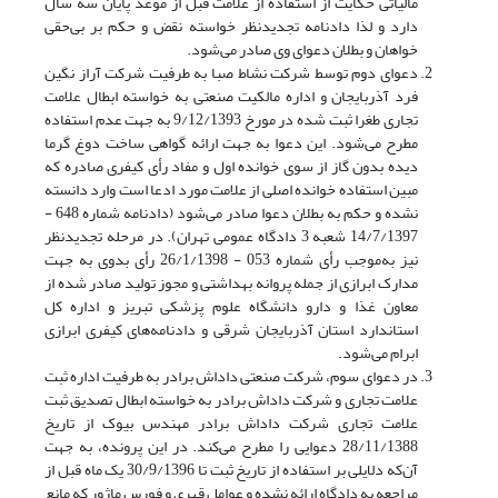
مالیاتی حکایت از استفاده از علامت قبل از موعد پایان سه سال
دارد و لذا دادنامه تجدیدنظر خواسته نقض و حکم بر بی‌حقی
خواهان و بطلان دعوای وی صادر می‌شود.
دعوای دوم توسط شرکت نشاط صبا به طرفیت شرکت آراز نگین
فرد آذربایجان و اداره مالکیت صنعتی به خواسته ابطال علامت
تجاری طغرا ثبت‌ شده در مورخ 9/12/1393 به جهت عدم استفاده
مطرح می‌شود. این دعوا به جهت ارائه گواهی ساخت دوغ گرما
دیده بدون گاز از سوی خوانده اول و مفاد رأی کیفری صادره که
مبین استفاده خوانده اصلی از علامت مورد ادعا است وارد دانسته
نشده و حکم به بطلان دعوا صادر می‌شود (دادنامه شماره 648 -
14/7/1397 شعبه 3 دادگاه عمومی تهران). در مرحله تجدیدنظر
نیز به‌موجب رأی شماره 053 - 26/1/1398 رأی بدوی به جهت
مدارک ابرازی از جمله پروانه بهداشتی و مجوز تولید صادر شده از
معاون غذا و دارو دانشگاه علوم پزشکی تبریز و اداره کل
استاندارد استان آذربایجان شرقی و دادنامه‌های کیفری ابرازی
ابرام می‌شود.
در دعوای سوم، شرکت صنعتی داداش برادر به طرفیت اداره ثبت
علامت تجاری و شرکت داداش برادر به خواسته ابطال تصدیق ثبت
علامت تجاری شرکت داداش برادر مهندس بیوک از تاریخ
28/11/1388 دعوایی را مطرح می‌کند. در این پرونده، به جهت
آن‌که دلایلی بر استفاده از تاریخ ثبت تا 30/9/1396 یک ماه قبل از
مراجعه به دادگاه ارائه نشده و عوامل قهری و فورس ماژور که مانع