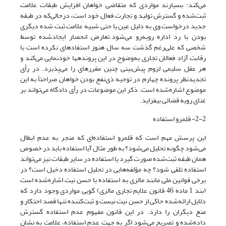
می‌کند؛ بسیارند مواردی که متقاضی خواهان افزایش طبقات علامت
ثبت‌شده و گسترش تولید و تجارت فعال خود است، درحالی‌که در طبقه
جدید درخواست وی به دلیل عین یا حتی شبیه علامت ثبت شده دیگری
بودن با رد اداره روبه‌رو می‌شود.تعارض انحصار ایجادشده توسط
شخصی که علی‌رغم گذشت سه سال هنوز استفاد­ه­ای نکرده است با
رقابت آزاد فعالان تجاری به‌وضوح در این پرونده­ها خودنمایی می‌کند و
هر عقل سلیمی لزوم پیش‌بینی چنین مقرره­ای را می‌پذیرد. در رأی
تجدیدنظر پرونده چهارم در توجیه ذی‌نفع بودن خواهان صراحتاً به این
موضوع اشاره‌شده است. ذکر این موضوعات در رأی دادگاه می‌تواند بر
غنای رویه قضائی بیفزاید.
2-2- قلمرو استفاده
این پرسش مهم است که قلمرو استفاده‌ای که منجر به عدم ابطال
می‌شود چگونه تحلیل می‌شود؟ به طور مثال آیا استفاده باید در خصوص
همان طبقه ثبت‌شده صورت گیرد یا استفاده در سایر طبقات نیز می‌تواند
استفاده تلقی شود؟ چه مؤلفه‌هایی در تحلیل استفاده دخیل است؟ در
برخی قوانین ملی مانند مالزی به استفاده با حسن نیت اشاره‌شده است
(بند 1 ماده 46 قانون علایم تجاری مالزی) گویی مواردی وجود دارد که
دلایل ارائه‌شده حاکی از حسن نیت نیست و ثبت‌کننده تنها قصد احتکار و
منع دیگران را دارد. در این قانون مفهوم عدم استفاده گسترش
داده‌شده و تصریح می‌شود اگر به جهت عدم استفاده، علامت به نشان