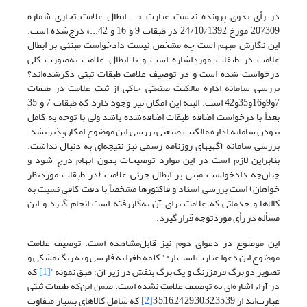
در رأی بدوی پرونده نخست عبارت «... ابطال علامت تجاری شماره
207309 مورخ 24/10/1392 در طبقات 9 و 16 و 42...» درج‌شده است.
این نگارش مبهم است چه مشخص نیست دادخواست مبتنی بر ابطال
علامت در طبقات مورداشاره است و یا ابطال علامت به‌صورت کلی
درخواست شده است و در توصیف علامت طبقات ثبتی ذکرشده‌اند؟
بررسی سامانه اداره مالکیت صنعتی حاکی از ثبت علامت در طبقات
7و9و16و35و42 است. البته این امکان نیز وجود دارد که طبقات 7 و 35
بعداً با درخواست اضافه طبقات اضافه‌شده باشد ولی با توجه به کامل
نبودن سامانه اداره مالکیت صنعتی بررسی این موضوع امکان‌پذیر نشد.
بررسی سامانه آگهیهای روزنامه رسمی نیز نتیجه‌ای به دنبال نداشت.
بنابراین لازم است در این موارد توضیحات بدون ابهام درج شود و
چنان‌چه دادخواست مبنی بر ابطال جزئی علامت (در طبقات موردنظر
خواهان) است بررسی اسناد و فاکتورها مشخصاً با دقت کافی نسبت به
کالاها و خدماتی که علامت برای آن به‌کاررفته است انجام گیرد و این
مسأله در رأی موردتوجه قرار گیرد.
این موضوع در دعوای دوم نیز قابل‌مشاهده است. توصیف علامت
موضوع این دعوا عبارت است از: " کلمه طغرا به فارسی و به رنگ مشکی و
تصویر دو برگ قرمزرنگ و یک برگ بنفش در زیر آن؛ طبق نمونه"
[1]
که
در آراء اشاره‌ای به توصیف علامت نشده است. ضمن این‌که طبقات ثبتی
عبارت‌اند از 3,5,16,24,29,30,32,35,39
[2]
که شامل کالاهای بسیار متفاوت