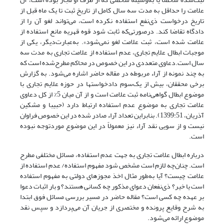
علامت را حداقل به مدت سه سال کامل از تاریخ ثبت تا یک ماه قبل از
تاریخ درخواست ذی‌نفع استفاده نکرده است‌، می‌تواند لغو آن را از
دادگاه تقاضا کند. درصورتی‌که ثابت شود قوه قهریه مانع استفاده از
علامت شده است‌، ثبت علامت لغو نمی‌شود». به‌عبارت‌دیگر، یکی از
موجبات ابطال علایم تجاری، عدم استفاده از علامت تجاری به مدت سه
سال است.دعاوی متعددی در این خصوص در محاکم مطرح‌شده است که
به چند نمونه از آراء مربوطه در مقاله حاضر اشاره می‌شود. به گزارش
برخی محققان، بیش از یک‌سوم دادخواستها در حوزه علایم تجاری با
موضوع ابطال گواهی‌نامه ثبت علامت است و از آن میان 5% از کل دعاوی
علامت تجاری به موضوع عدم استفاده ارتباط دارد (حبیبا و مشکین
آذریان، 1399:51). بنابراین تعداد آراء صادر شده در این خصوص فراوان
نیست و از سویی نقد آراء نیز معمولاً در این موضوع موردتوجه نبوده
است.
درباره ابطال علامت تجاری به جهت عدم استفاده، مسائل مختلفی مطرح
است. چنان‌چه لازم است مشخص شود مفهوم استفاده/ عدم استفاده از
علامت چیست؟ آیا به‌طور مثال اخذ مجوزهای دولتی به مفهوم استفاده
است یا خیر؟ ذی‌نفعان دعوای مذکور چه کسانی هستند؟ و بار اثبات دعوا
بر عهده چه کسی است؟ مقاله حاضر در مسیر بررسی مسائل فوق ابتدا
به شرح وقایع پرونده و مختصری از جریان آن می‌پردازد و سپس نقد
موضوع ارائه می‌شود.