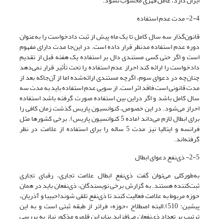
ایران دارد، عامل قهری محسوب نشود.
2-4- مدت عدم استفاده
قانون‌گذار سه سال کامل تا یک ماه پیش از ثبت دادخواست را به‌عنوان
دوره عدم استفاده مدنظر قرار داده است. در این‌جا مدت دارای مفهوم
است و اگر حتی کسی مستندی دال بر استفاده یک هفته قبل از تقدیم
دادخواست را ارائه کند احراز عدم استفاده را تحت تأثیر قرار نمی‌دهد
چنان‌چه در دعوای سوم، اگرچه مستندی ارائه‌شده اما از آن‌جاکه بعد از
مدت قانونی است فاقد اثر است. از سویی عدم استفاده باید به مدت سه
سال کامل باشد و اگر دراین ‌بین استفاده صورت گرفته باشد استفاده
احراز می‌شود. در این خصوص، کنوانسیون پاریس گذشت زمان کافی را
برای ابطال لازم می‌داند (ماده 5 کنوانسیون پاریس). برخی کشورها مثل
فرانسه و ایتالیا نیز مدت 5 ساله را برای استفاده از علامت در نظر
گرفته‌اند.
2-5- ذی‌نفع دعوای ابطال
به‌طورکلی می‌توان گفت ذی‌نفع ابطال علامت تجاری، رقبای تجاری
ثبت‌کننده هستند. به گزارش برخی نویسندگان، ذی‌نفعان باید در همان
حوزه مربوط به علامت فعالیت کنند تا ذی‌نفع تلقی شوند(حبیبا و آذریان،
پیشین: 510).البته اصطلاح «حوزه» فراتر از طبقه ثبتی است و به این
ترتیب بر تعداد ذی‌نفعان می‌افزاید.بنابراین قلمرو مذکور نیاز به بررسی