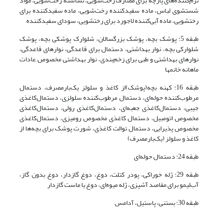
نرم‌کننده‌های پارچه برای مصارف رخت‌شویی، نشاسته رخت‌شویی، مواد
شستشوی لباس، ماده سفید‌کننده رخت‌شویی، ماده سفید‌کننده برای
رختشویی، ماده آبی‌کننده لاجورد برای رختشویی، سودای سفیدکننده
طبقه 5: پوشک بچه، پوشک بزرگسالان، شلوارک پوشکی بچه، پوشک
شلوارکی بچه، نوار بهداشتی، دستمال برای قاعدگی، نوارهای قاعدگی،
نوارهای بهداشتی و طبی برای زخم‌بندی، نوار بهداشتی مخصوص عادات
ماهانه خانمها
طبقه 16: کهنه بچه(پوشک)از کاغذ و سلولز یک‌بارمصرف، دستمال
مرطوب‌کننده حوله‌ای، دستمال مرطوب‌کننده سلولزی، دستمال‌کاغذی
جیبی، دستمال‌کاغذی جعبه‌ای، دستمال‌کاغذی رولی، دستمال‌کاغذی
مخصوص اتومبیل، دستمال ‌کاغذی مخصوص رومیزی، دستمال‌کاغذی
مخصوص پذیرایی، دستمال توالت کاغذی، شورت پوشک برای بچه‌ها از
کاغذ و سلولز (یک‌بارمصرف)
طبقه 24: دستمال حوله‌ای
طبقه 29: ژله خوراکی، پودر کتلت، دوغ، دوغ گازدار، دوغ بدون گاز،
آب‌لیمو برای مقاصد آشپزی، ژله میوه‌ای، دوغ یا ماست گازدار
طبقه 30: بستنی، پاستیل، آدامس