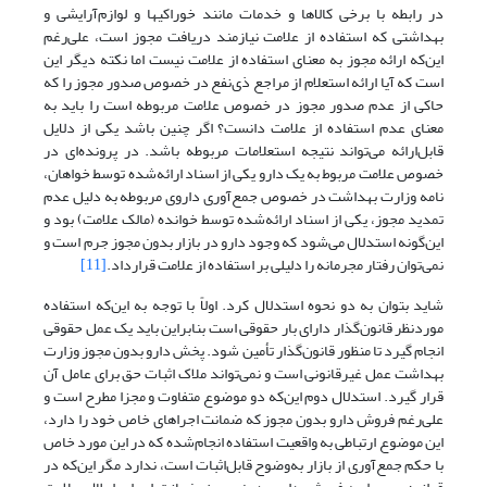
در رابطه با برخی کالاها و خدمات مانند خوراکیها و لوازم‌آرایشی و
بهداشتی که استفاده از علامت نیازمند دریافت مجوز است، علی‌رغم
این‌که ارائه مجوز به معنای استفاده از علامت نیست اما نکته دیگر این
است که آیا ارائه استعلام از مراجع ذی‌نفع در خصوص صدور مجوز را که
حاکی از عدم صدور مجوز در خصوص علامت مربوطه است را باید به
معنای عدم استفاده از علامت دانست؟ اگر چنین باشد یکی از دلایل
قابل‌ارائه می‌تواند نتیجه استعلامات مربوطه باشد. در پرونده‌ای در
خصوص علامت مربوط به یک دارو یکی از اسناد ارائه‌شده توسط خواهان،
نامه وزارت بهداشت در خصوص جمع‌آوری داروی مربوطه به دلیل عدم
تمدید مجوز، یکی از اسناد ارائه‌شده توسط خوانده (مالک علامت) بود و
این‌گونه استدلال می‌شود که وجود دارو در بازار بدون مجوز جرم است و
نمی‌توان رفتار مجرمانه را دلیلی بر استفاده از علامت قرارداد.
[11]
شاید بتوان به دو نحوه استدلال کرد. اولاً با توجه به این‌که استفاده
موردنظر قانون‌گذار دارای بار حقوقی است بنابراین باید یک عمل حقوقی
انجام گیرد تا منظور قانون‌گذار تأمین شود. پخش دارو بدون مجوز وزارت
بهداشت عمل غیرقانونی است و نمی‌تواند ملاک اثبات حق برای عامل آن
قرار گیرد. استدلال دوم این‌که دو موضوع متفاوت و مجزا مطرح است و
علی‌رغم فروش دارو بدون مجوز که ضمانت اجراهای خاص خود را دارد،
این موضوع ارتباطی به واقعیت استفاده انجام‌شده که در این مورد خاص
با حکم جمع‌آوری از بازار به‌وضوح قابل‌اثبات است، ندارد مگر این‌که در