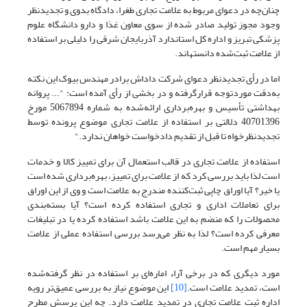
چنان‌چه در دعوای مربوط به علامت تجاری طغرا، دادگاه بدوی و تجدیدنظر
وجود مجوز تولید صادر شده از سوی معاون غذا و دارو دانشگاه علوم
پزشکی تبریز و اداره کل استاندارد آذربایجان شرقی را دلیلی بر استفاده
از علامت ثبت‌شده دانسته­اند.
اما در رأی تجدیدنظر دعوای شرکت داداش برادر مهندس بیوک این نکته
به‌دقت موردتوجه قرارگرفته و در بخشی از رأی آمده است: "... پروانه
بهداشتی تأسیس و بهره‌برداری ارائه‌شده به شماره 5067894 مورخ
40701396 دلالتی بر استفاده از علامت تجاری موضوع پرونده توسط
تجدیدنظرخواه تا قبل از تقدیم دادخواست خواهان ندارد."
استفاده از علامت تجاری در قالب استعمال آن برای تمییز کالا و خدمات
است لذا باید بررسی کرد که از علامت برای تمییز، بهره‌برداری شده است
یا خیر؟ آیا اوراق چاپی ثبت‌کننده مندرج به علامت است و وی از این اوراق
برای تعاملات اداری و تجاری استفاده کرده است؟ آیا بسته‌بندی
محصولات را که منضم به این علامت باشد استفاده کرده یا در تبلیغات
معرفی کرده است؟ لذا به نظر می‌رسد بررسی استفاده عملی از علامت
بسیار مهم است.
مورد دیگری که در برخی آراء اماره‌ای بر استفاده در نظر گرفته‌شده
است، تمدید علامت است.
[10]
این موضوع نیاز به بررسی عمیق‌تر رویه
اداره ثبت علامت تجاری در تمدید علامت دارد. چه این پرسش مطرح