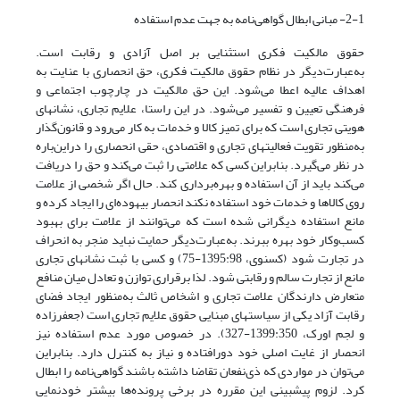
2-1- مبانی ابطال گواهی‌نامه به جهت عدم استفاده
حقوق مالکیت فکری استثنایی بر اصل آزادی و رقابت است.
به‌عبارت‌دیگر در نظام حقوق مالکیت فکری، حق انحصاری با عنایت به
اهداف عالیه اعطا می‌شود. این حق مالکیت در چارچوب اجتماعی و
فرهنگی تعیین و تفسیر می‌شود. در این راستا، علایم تجاری، نشانهای
هویتی تجاری است که برای تمیز کالا و خدمات به کار می‌رود و قانون‌گذار
به‌منظور تقویت فعالیتهای تجاری و اقتصادی، حقی انحصاری را دراین‌باره
در نظر می‌گیرد. بنابراین کسی که علامتی را ثبت می‌کند و حق را دریافت
می‌کند باید از آن استفاده و بهره‌برداری کند. حال اگر شخصی از علامت
روی کالاها و خدمات خود استفاده نکند انحصار بیهوده‌ای را ایجاد کرده و
مانع استفاده دیگرانی شده است که می‌توانند از علامت برای بهبود
کسب‌وکار خود بهره ببرند. به‌عبارت‌دیگر حمایت نباید منجر به انحراف
در تجارت شود (کسنوی، 1395:98-75) و کسی با ثبت نشانهای تجاری
مانع از تجارت سالم و رقابتی شود. لذا برقراری توازن و تعادل میان منافع
متعارض دارندگان علامت تجاری و اشخاص ثالث به‌منظور ایجاد فضای
رقابت آزاد یکی از سیاستهای مبنایی حقوق علایم تجاری است (جعفرزاده
و لجم اورک، 1399:350-327). در خصوص مورد عدم استفاده نیز
انحصار از غایت اصلی خود دورافتاده و نیاز به کنترل دارد. بنابراین
می‌توان در مواردی که ذی‌نفعان تقاضا داشته باشند گواهی‌نامه را ابطال
کرد. لزوم پیش­بینی این مقرره در برخی پرونده‌ها بیشتر خودنمایی