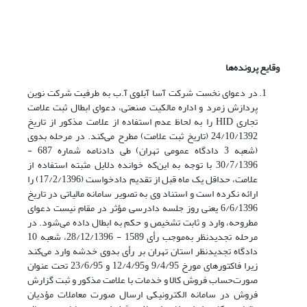
وقایع پرونده‌ها
در دعوای نخست شرکت آسا آبلوی آ.ب به طرفیت شرکت نوین
پردازش زمرد و اداره مالکیت صنعتی، دعوای ابطال ثبت علامت
تجاری HID را به لحاظ عدم استفاده از علامت مذکور از تاریخ
24/10/1392 (تاریخ ثبت علامت) مطرح می‌کند. در مرحله بدوی
(شعبه 3 دادگاه عمومی تهران) طی دادنامه شماره 687 -
30/7/1396 با توجه به این‌که خوانده دلایل مثبته استفاده از
علامت، حداقل یک ماه قبل از تقدیم دادخواست (17/2/1396) را
ارائه نکرده است و استناد وی به تصویر سامانه مالیاتی در تاریخ
6/6/1396 یعنی روز جلسه دادرسی مؤثر در مقام نیست دعوای
مطروحه، وارد و ثابت تشخیص و حکم به ابطال داده می‌شود. در
مرحله تجدیدنظر به‌موجب رأی 1589 - 28/12/1396، شعبه 10
دادگاه تجدیدنظر استان تهران بر رأی بدوی خدشه وارد می‌کند
زیرا فاکتورهای مورخ 9/4/95 و12/4/95 و 23/6/95 تحت عنوان
صورت‌حساب فروش کالا و خدمات با علامت مذکور و ثبت گزارش
فروش در سامانه الکترونیکی ارسال صورت معاملات مؤدیان