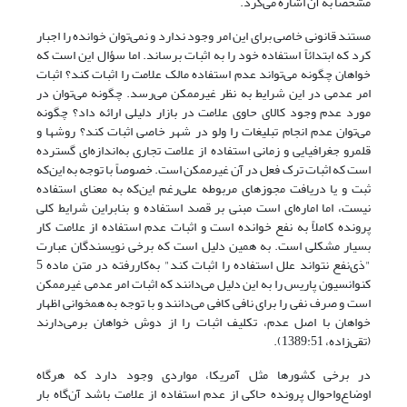
مشخصاً به آن اشاره می‌کرد.
مستند قانونی خاصی برای این امر وجود ندارد و نمی‌توان خوانده را اجبار
کرد که ابتدائاً استفاده خود را به اثبات برساند. اما سؤال این است که
خواهان چگونه می‌تواند عدم استفاده مالک علامت را اثبات کند؟ اثبات
امر عدمی در این شرایط به نظر غیرممکن می‌رسد. چگونه می‌توان در
مورد عدم وجود کالای حاوی علامت در بازار دلیلی ارائه داد؟ چگونه
می‌توان عدم انجام تبلیغات را ولو در شهر خاصی اثبات کند؟ روشها و
قلمرو جغرافیایی و زمانی استفاده از علامت تجاری به‌اندازه‌ای گسترده
است که اثبات ترک فعل در آن غیرممکن است. خصوصاً با توجه به این‌که
ثبت و یا دریافت مجوزهای مربوطه علی‌رغم این‌که به معنای استفاده
نیست، اما اماره‌ای است مبنی بر قصد استفاده و بنابراین شرایط کلی
پرونده کاملاً به نفع خوانده است و اثبات عدم استفاده از علامت کار
بسیار مشکلی است. به همین دلیل است که برخی نویسندگان عبارت
"ذی‌نفع نتواند علل استفاده را اثبات کند" به‌کاررفته در متن ماده 5
کنوانسیون پاریس را به این دلیل می‌دانند که اثبات امر عدمی غیرممکن
است و صرف نفی را برای نافی کافی می‌دانند و با توجه به همخوانی اظهار
خواهان با اصل عدم، تکلیف اثبات را از دوش خواهان برمی‌دارند
(تقی‌زاده، 1389:51).
در برخی کشورها مثل آمریکا، مواردی وجود دارد که هرگاه
اوضاع‌واحوال پرونده حاکی از عدم استفاده از علامت باشد آن‌گاه بار