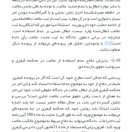
با سایر موارد ابطال و یا عدم تمدید علامت، با توجه به باقی ماندن علامت
در حافظه مصرف‌کننده احراز تمایز بخشی و یا گمراه‌کننده نبودن امر
بسیار دشواری است و در آن موارد بهتر است از ثبت علامت بلافاصله پس
از خاتمه حمایت خودداری ورزید. استثنائاً تنها موردی که اشکالی به ثبت
علامت ابطال‌شده وارد نیست، ابطال مبتنی بر عدم استفاده است.
چنان‌چه در برخی دعاوی، دادگاه به ثبت مجدد علامت رأی داده
است
[12]
. با وجوداین، تحلیل هر پرونده‌ای می‌تواند از پرونده دیگر
متفاوت باشد.
2-10- پذیرش دفاع عدم استفاده از علامت در محکمه کیفری و
سرنوشت حقوق دارنده حق
پرسشی که ممکن است مطرح شود آن است که اگر در پرونده کیفری،
متهم در دفاع از خود به موضوع عدم استفاده استناد کند و این امر در
محکمه کیفری قبل از ابطال علامت در دادگاه حقوقی اثبات شود این امر
به معنای از دست رفتن حقوق صاحب علامت تجاری است؟ بررسی و
تحلیل گسترده این بحث در مجال مقاله حاضر نیست. اما باید اشاره
داشت ابتدائاً باید روشن شود که محکمه کیفری در چه محدوده‌ای
می‌تواند به موضوع ورود کند به طور کلی با عنایت به ماده 180 آیین نامه
ثبت اختراعات، دادگاه می‌تواند به دفاع مربوط به موضوع مالکیت علامت
ورود کند. افزون براین‌که مستفاد از ماده 21 قانون آیین دادرسی کیفری