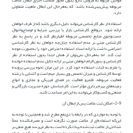
قوانین مربوط به فروش دارو بدون مجوز ضمانت اجرای ابطال علامت
مربوطه پیش‌بینی‌شده باشد. که به‌هرحال این ابطال ماهیت متفاوتی
دارد.
استفاده از نظر کارشناس می‌تواند دلیل دیگری باشد که از طرف خواهان
ارائه ‌شود. درواقع کارشناس بازار با بررسی شرایط و اوضاع‌واحوال
جست‌وجوی منابع تخصصی مربوطه اظهارنظر کند و در پاسخ به نظر
کارشناس مبنی بر عدم استفاده چنان‌چه خواهان به نظر کارشناسی
اعتراضی داشت با ارائه اسناد استفاده اعتراض خود را به‌صورت موجه
ثبت کند. اما به‌هرحال نمی‌توان از همان ابتدا بدون استفاده از نظر
کارشناس و بدون الزام خواهان مبنی بر ارائه دلایل عدم استفاده خوانده
را ملزم به اثبات استفاده خود کرد. در این میان نحوه بررسی پرونده
توسط کارشناس و میزان تخصص وی بسیار مهم است و آشنایی با رشته
فعالیت مربوطه، قلمرو فعالیت در فضای فیزیکی و مجازی و انواع
زمینه‌های بهره‌برداری مؤثر است. کارشناسان حوزه مدیریت بازرگانی و
صنعتی و کسب‌وکار می‌توانند به این امر مساعدت کنند.
2-9- امکان ثبت علامت پس از ابطال آن
با توجه به مواردی که در رابطه با ذی‌نفع مطرح شد و همچنین با توجه به
این‌که استفاده‌ای از علامت صورت نگرفته است و مصرف‌کننده عملاً
شناختی از علامت ثبت‌شده پیدا نکرده است به نظر می‌رسد هیچ منعی بر
ثبت مجدد علامت ابطال‌شده وجود ندارد. این در حالی است که در رابطه