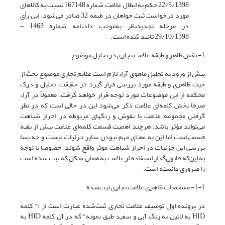
22/5/1398 حکم به ابطال علامت شماره 167148 نسبت به کالاهای
مورد درخواست ثبت خواهان در طبقه 32 صادر می‌شود. این رأی
در مرحله تجدیدنظر به‌موجب دادنامه شماره 1463 -
29/10/1398 تائید شده است.
1- نقش ظاهر و طبقه علامت تجاری در تحلیل موضوع
پیش از ورود به تحلیل ماهوی آراء لازم است علایم تجاری موضوع بحث از
حیث ظاهری و طبقه مورد بررسی قرار گیرد.در حقیقت، تحلیل و درک
محکمه از این موضوعات مورد توجه قرار خواهد گرفت. معمولاً در آراء
صرفاً بخش کلمه‌ای علامت ذکر می‌شود این در حالی است که در نظر
گرفتن مجموعه علامت با نقوش و رنگهای مربوطه در احراز شباهت
می‌تواند مؤثر باشد. هرچند اهمیت قسمت کلمه‌ای علامت بیش از بقیه
قسمتهاست اما این به معنای مهم نبودن سایر جزئیات نیست و چه بسا
بررسی این جزئیات در احراز شباهت موثر واقع شوند. خصوصا با توجه
به این‌که قانون‌گذار استفاده از علامت به همان شکل که ثبت شده است
را ضروری دانسته است.
1-1- مشخصات ظاهری علامت تجاری ثبت‌شده
در پرونده اول توصیف علامت تجاری ثبت‌شده عبارت است از :" کلمه
HID به لاتین به رنگ آبی و سفید طبق نمونه" که در آن کلمه HID به