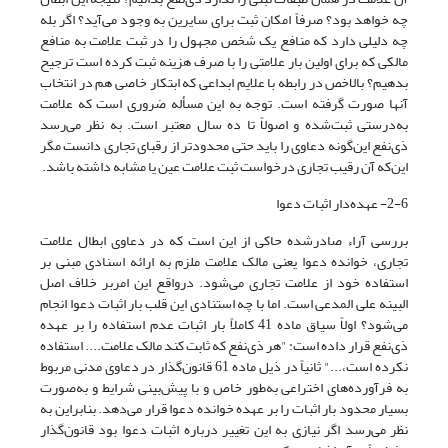
چه خواهد بود؟ صرفاً امکان ثبت برای سایرین به وجود می‌آید؟ اگر بله
چه دلیلی دارد که منافع یک شخص مجهول را در ثبت علامت به منافع
مالکی که برای اولین بار علامتی را با صرف هزینه ثبت کرده است ترجیح
بدهیم؟ بالاخص در رابطه با علایم ابداعی که ابتکار خاصی هم در انتخاب
آنها صورت گرفته است. توجه به این مسأله ضروری است که علامت
به‌درستی ثبت‌شده و اصولاً تا ده سال معتبر است. به نظر می‌رسد
ذی‌نفع این‌گونه دعاوی را باید حتی محدودتر از رقبای تجاری دانست مگر
این‌که آن رقیب تجاری درخواست ثبت علامت عین یا مشابه داشته باشد.
2-6- عهده‌دار اثبات دعوا
بررسی آراء صادرشده حاکی از این است که در دعاوی ابطال علامت
تجاری، خوانده دعوا یعنی مالک علامت ملزم به ارائه اسنادی مبنی بر
استفاده خود از علامت تجاری می‌شود. درواقع این امربر خلاف اصل
البینه علی المدعی است. اما با چه استنادی این قلب بار اثبات دعوا انجام
می‌شود؟ اولاً سیاق ماده 41 کاملاً بار اثبات عدم استفاده را بر عهده
ذی‌نفع قرار داده است: "هر ذی‌نفع که ثابت کند مالک علامت.... استفاده
نکرده است،..." ثانیاً در ذیل ماده 61 قانون‌گذار در دعاوی مدنی مربوط
به فرآورده‌های اختراعی به‌طور خاص و با پیش‌بینی شرایط و به‌صورت
بسیار محدود بار اثبات را بر عهده خوانده دعوا قرار می‌دهد. بنابراین به
نظر می‌رسد اگر نیازی به این تغییر درباره اثبات دعوا بود قانون‌گذار