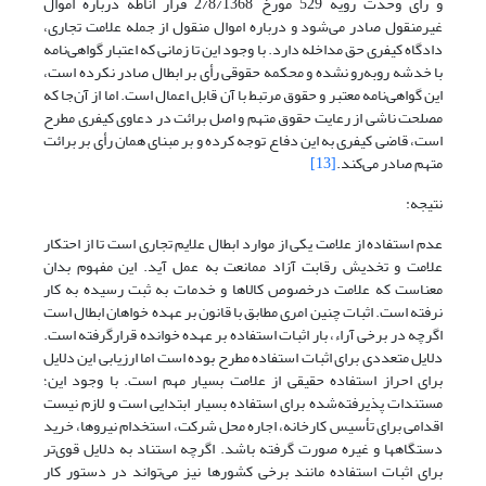
و رأی وحدت رویه 529 مورخ 2/8/1368 قرار اناطه درباره اموال
غیرمنقول صادر می‌شود و درباره اموال منقول از جمله علامت تجاری،
دادگاه کیفری حق مداخله دارد. با وجود این تا زمانی که اعتبار گواهی‌نامه
با خدشه روبه‌رو نشده و محکمه حقوقی رأی بر ابطال صادر نکرده است،
این گواهی‌نامه معتبر و حقوق مرتبط با آن قابل اعمال است. اما از آن‌جا که
مصلحت ناشی از رعایت حقوق متهم و اصل برائت در دعاوی کیفری مطرح
است، قاضی کیفری به این دفاع توجه کرده و بر مبنای همان رأی بر برائت
متهم صادر می‌کند.
[13]
نتیجه:
عدم استفاده از علامت یکی از موارد ابطال علایم تجاری است تا از احتکار
علامت و تخدیش رقابت آزاد ممانعت به عمل آید. این مفهوم بدان
معناست که علامت درخصوص کالاها و خدمات به ثبت رسیده به کار
نرفته است. اثبات چنین امری مطابق با قانون بر عهده خواهان ابطال است
اگرچه در برخی آراء، بار اثبات استفاده بر عهده خوانده قرارگرفته است.
دلایل متعددی برای اثبات استفاده مطرح بوده است اما ارزیابی این دلایل
برای احراز استفاده حقیقی از علامت بسیار مهم است. با وجود این؛
مستندات پذیرفته‌شده برای استفاده بسیار ابتدایی است و لازم نیست
اقدامی برای تأسیس کارخانه، اجاره محل شرکت، استخدام نیروها، خرید
دستگاهها و غیره صورت گرفته باشد. اگرچه استناد به دلایل قوی‌تر
برای اثبات استفاده مانند برخی کشورها نیز می‌تواند در دستور کار