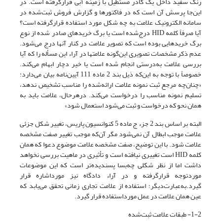
رنگ سفید داخل یک کادر مستطیل با زمینه آبی قرارگرفته است. در
این‌جا پرسش آن است که در فاکتورها و گزارش فروش ثبت‌شده در
سامانه الکترونیک علامت به چه شکل مورد استفاده قرارگرفته است؟
آیا صرفاً کلمه HID درج‌شده است یا برگ خریدهای صادر شده از نوع
برگ خریدهایی بوده است که تصویر علامت در کنار آنها درج می‌شود.
عدم ذکر مشخصات تصویری این‌گونه علامتها در آراء این مسأله را که آیا
بررسی علامت به‌درستی انجام‌ شده است یا خیر دچار ابهام می‌کند.
خصوصاً با توجه به این‌که ذیل بند 2 ماده 111 آیین‌نامه بیان می‌دارد:
«چنان‌چه مرجع ثبت نمونه علامت ارائه‌شده را مناسب تشخیص ندهد،
تسلیم نمونه مناسب را درخواست می‌کند. درهرحال، علامت باید به
همان نحو که درخواست و ثبت می‌شود استعمال شود»
البته بر اساس بند 2 جزء ج ماده 5 کنوانسیون پاریس، تغییر شکل جزئی
علامت موجب ابطال آن نمی‌شود مگر آن‌که موجب تغییر صفت مشخصه
علامت شود. با این توضیح، صفت مشخصه علامت موضوع دعوا که همان
کلمه HID است تغییری نیافته است و تأثیری در ماهیت بررسی نخواهد
داشت اما از نظر شکلی چه‌بسا پسندیده‌تر است که این موضوعات
موردتوجه قرارگرفته و در آراء دادگاه نیز مورداشاره قرار
گیرد.به‌عبارت‌دیگر؛ استفاده از علامت تجاری زمانی تحقق می‌یابد که
عین همان علامت در عمل مورداستفاده قرار گیرد.
1-2- طبقات علامت ثبت‌شده