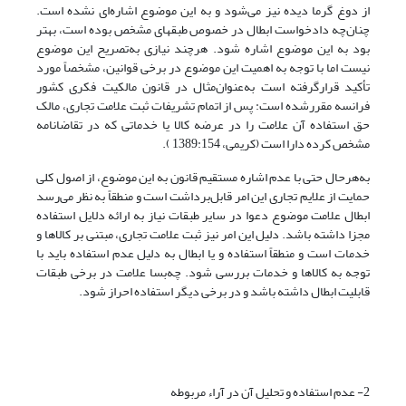
از دوغ گرما دیده نیز می‌شود و به این موضوع اشاره‌ای نشده است.
چنان‌چه دادخواست ابطال در خصوص طبقه­ای مشخص بوده است، بهتر
بود به این موضوع اشاره شود. هرچند نیازی به‌تصریح این موضوع
نیست اما با توجه به اهمیت این موضوع در برخی قوانین، مشخصاً مورد
تأکید قرارگرفته است به‌عنوان‌مثال در قانون مالکیت فکری کشور
فرانسه مقررشده است: پس از اتمام تشریفات ثبت علامت تجاری، مالک
حق استفاده آن علامت را در عرضه کالا یا خدماتی که در تقاضانامه
مشخص کرده دارا است (کریمی، 1389:154 ).
به‌هرحال حتی با عدم اشاره مستقیم قانون به این موضوع، از اصول کلی
حمایت از علایم تجاری این امر قابل‌برداشت است و منطقاً به نظر می‌رسد
ابطال علامت موضوع دعوا در سایر طبقات نیاز به ارائه دلایل استفاده
مجزا داشته باشد. دلیل این امر نیز ثبت علامت تجاری، مبتنی بر کالاها و
خدمات است و منطقاً استفاده و یا ابطال به دلیل عدم استفاده باید با
توجه به کالاها و خدمات بررسی شود. چه‌بسا علامت در برخی طبقات
قابلیت ابطال داشته باشد و در برخی دیگر استفاده احراز شود.
2- عدم استفاده و تحلیل آن در آراء مربوطه