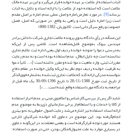
اثبات استفاده از علامت بر عهده خوانده قرار می‌گیرد و این بر عهده مالک
علامت است که استفاده خود از علامت را با ارائه اسناد و دلایل به اثبات
برساند
[9]
. در مورد تعارض اماره و اصل عملی عدم، اماره بر اصل مقدم
است زیرا اماره دلیل است و راهی به واقع. در صورتی که اصل، فصل
خصومت و رفع سرگردانی است. (کاتوزیان، 800:1382)
این مسأله در رأی دادگاه بدوی پرونده علامت تجاری شرکت داداش برادر
مهندس بیوک به‌وضوح قابل‌مشاهده است. قاضی پس ‌از این‌که
به‌درستی دعوا را متوجه خوانده ردیف اول یعنی اداره ثبت علایم تجاری
ندانسته است چه دلیل ابطال، عدم استفاده بوده است و نه عدم رعایت
مقررات ثبتی، وارد ماهیت دعوا شده و مقرر داشته است: [«... ثانیاً دعوا
به طرفیت خوانده ردیف دوم نظر به این‌که وکیل خوانده در مقام دفاع
نتوانسته مدرکی ارائه کند که‌علامت تجاری ثبت‌شده به‌شماره فوق‌الذکر
از تاریخ ثبت مورخ 28/11/1388 تا تاریخ 30/09/1396 یک ماه قبل از
مراجعه به دادگاه مورداستفاده واقع ‌شده است.....»]
شاید اگر پس از بررسی کارشناس و اعلام وی مبنی بر عدم احراز استفاده
از کالا یا خدمات و یا استعلام از برخی سازمانهای ذی‌ربط به موضوع عدم
ارائه اسناد استفاده نیز اشاره می‌شد رعایت اصول حقوقی به نحو بهتری
انجام‌گرفته بود. این موضوع در دعاوی که خوانده شرکتهای خارجی
هستند موردتوجه قرارگرفته است و بعضی معتقدند در این‌گونه دعاوی
در بسیاری موارد به علت مجهول‌المکان بودن، حتی در صورت استفاده؛