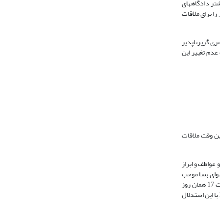
یشتر دادگاههای
را برای ملاقات
ری گریزناپذیر
عدم تغییر این
ین وقت ملاقات
 عواطف و ابراز
و‌ای بسا موجب
ناراحتی و مشکلات می‌گردد..»] به استناد ماده 1174 قانون مدنی حکم به ملاقات طفل مشترک را در هفته به مدت هشت ساعت در روز جمعه از ساعت 8 صبح تا ساعت 17 همان روز
صادر می‌کند و متعاقب تجدیدنظرخواهی صورت گرفته با طرح پرونده در شعبه 47 دادگاه تجدیدنظر استان تهران، این دادگاه به موجب دادنامه شماره 01008-15/06/93 با این استدلال