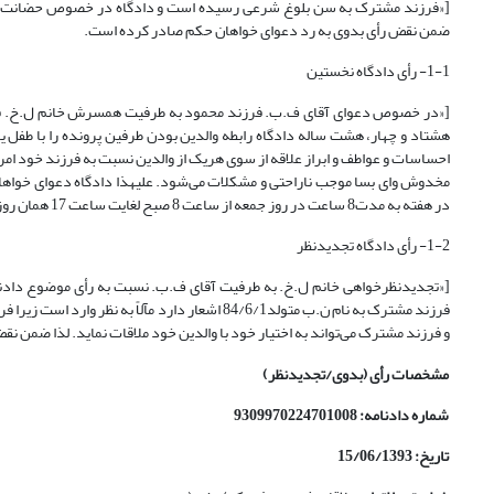
[«فرزند مشترک به سن بلوغ شرعی رسیده است و دادگاه در خصوص حضانت وی با ت
ضمن نقض رأی بدوی به رد دعوای خواهان حکم صادر کرده است.
1-1- رأی دادگاه نخستین
[«در خصوص دعوای آقای ف.ب. فرزند محمود به طرفیت همسرش خانم ل.خ. فرزند
هشتاد و چهار، هشت ساله دادگاه رابطه والدین بودن طرفین پرونده را با طفل ی
احساسات و عواطف و ابراز علاقه از سوی هریک از والدین نسبت به فرزند خود ام
در هفته به مدت8 ساعت در روز جمعه از ساعت 8 صبح لغایت ساعت 17 همان روز صادر می­نماید. پس از مدت مذکور مجدداً فرزند را تحویل مادر نماید....»]
1-2- رأی دادگاه تجدیدنظر
فرزند مشترک به نام ن.ب متولد84/6/1 اشعار دارد
و فرزند مشترک می‌تواند به اختیار خود با والدین خود ملاقات نماید. لذا ضمن ن
مشخصات رأی (بدوی/تجدیدنظر)
شماره دادنامه: 9309970224701008
تاریخ: 15/06/1393