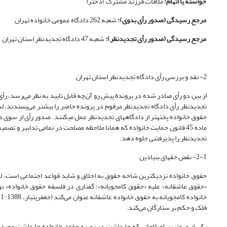
خواسته یا اتهام:
ملاقات فرزند مشترک )دختر(
مرجع رسیدگی‌ (صدور رأی بدوی):
شعبه 262 دادگاه عمومی خانواده تهران
مرجع رسیدگی‌ (صدور رأی تجدیدنظر):
شعبه 47 دادگاه تجدیدنظر استان تهران
2- نقد و بررسی رأی دادگاه تجدیدنظر استان تهران
از بین دو رأی صادر شده در پروندة پیش رو آن‌چه قابل تایید به نظر می‌رسد، ر
تجدیدنظر رأی دادگاه تجدیدنظر مرقوم در پرونده حاضر را بیشتر می‌پسندند، لذا
حقوق خانواده پخته­تر از دادگاههای تجدیدنظر عمل می­کنند. صدور رأی از سوی د
ماده 45 قانون حمایت خانواده که همانا ملاحظه مصلحت در تمامی تدابیر 
تجدیدنظر را پذیرفتنی جلوه دهد.
2-1- نقض حقهای بنیادین
حقوق خانواده نزدیک­ترین شاخه حقوق به اخلاق و شاید قواعد اجتماعی است، لذا 
«حقوق عاشقانه» علیه «حقوق کامجویانه»؛ گفتاری در فلسفه حقوق خانواده» ن
فلک و حکم بر ستارگان می‌کند.
یکی از مهم­ترین اصلاحاتی که جا داشت در زمینه حقوق خانواده جا داشت مورد 