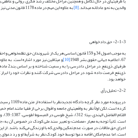
با ظرفیتهای در حال تکامل و همچنین مراحل مختلف رشد فکری، روانی و عاطفی 
والدین به نحو عادلانه می­داند.
[8]
به علاوه این مهم در ماده 1178 قانون مدنی نیز به عنوان یکی از تکالیف والدین مطرح شده است.
2-1-3- حق دادخواهی
67، اعلامیه جهانی حقوق بشر 1948
[10]
و میثاقین نیز مورد اشاره است. به علاو
ذی‌نفع فرصت داده شود در مراحل دادرسی شرکت کنند و نظرات‌ خود را ابراز 
خواهد بود.
2-2- تحلیل رأی
در پرونده 
اللثام
اجرای حق ملاقات در صورت عدم تمکین والدی که با او زندگی می‌کند باشد. از ای
است، اما عدم امکان اقامه دعوا توسط خود کودک نظر به شرأیط او و رد دعوا