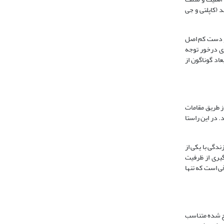
 (کاپلتی و جی
 و دست کم اصل
ری درخور توجه
طفال و نوجوانان(1399) و سند ملی حقوق کودک و نوجوان (1400) حمایت در ابعاد گوناگون از
از طریق مقامات
. در این راستا
دگی با یکی از
گیری از ظرفیت
قی است که تنها
 شده متناسب