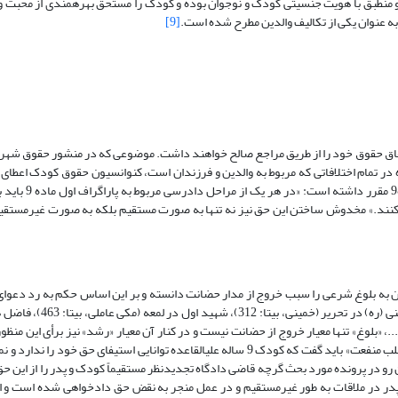
و منطبق با هویت جنسیتی کودک و نوجوان بوده و کودک را مستحق بهره­مندی از محبت و
[9]
ه در تمام اختلافاتی که مربوط به والدین و فرزندان است، کنوانسیون حقوق کودک اعطای
طرفهای ذی‌نفع در مراحل دادرسی را به رسمیت شن
کنند.» مخدوش ساختن این حق نیز نه تنها به صورت مستقیم بلکه به صورت غیرمستقی
مورد نظر گرچه دادگاه تجدیدنظر با استفاده از متن ماده 1169 رسیدن به بلوغ شرعی را سبب خروج از مدار حضانت دانسته و بر این اساس حکم ب
کرده است، لکن اولاً نظر به واقعیتهای جامعه و اقوال برخی از فقها م
 (الفاضل الهندی، بی­تا: 312)، شیخ طوسی در المبسوط (طوسی، 1387: 39)، و...، «بلوغ» تنها معیار خروج از حضانت نیست و در کنار آن معیار «رشد» نیز برأ
است. ثانیاً توجه به معیار «مصلحت» و تعبیر سند ملی کودک در خصوص آن به «جلب منفعت» باید گفت که کودک 9 ساله علی­القاعده توانایی استیفا
ن رو در پرونده مورد بحث گرچه قاضی دادگاه تجدیدنظر مستقیماً کودک و پدر را از این ح
ی پدر در ملاقات به طور غیرمستقیم و در عمل منجر به نقض حق دادخواهی شده است و