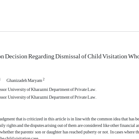
on Decision Regarding Dismissal of Child Visitation Wh
1
2
Ghanizadeh Maryam
ssor, University of Kharazmi, Department of Private Law.
ssor, University of Kharazmi, Department of Private Law.
udgment that is criticized in this article is in line with the common idea that has b
ily rights and the disputes arising out of them are considered like other financial an
whether the parents’ son or daughter has reached puberty or not. In cases where the
he child visitation case,