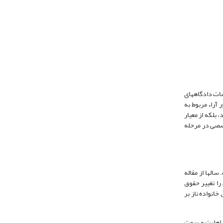
ضات دادگاههای
آراء مربوط به
بلکه از معیار
خصصی در مرحله
الها از مقاله
را تغییر حقوق
 وادی حقوق خانواده ناز بر
، اهلیت و سمت