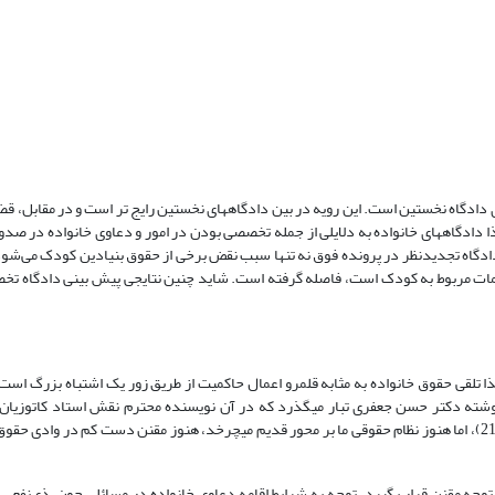
أی دادگاه نخستین است. این رویه در بین دادگاههای نخستین رایج تر است و در مقابل، ق
 دادگاههای خانواده به دلایلی از جمله تخصصی بودن در امور و دعاوی خانواده در صدور 
ادگاه تجدیدنظر در پرونده فوق نه تنها سبب نقض برخی از حقوق بنیادین کودک می‌شود، 
و تصمیمات مربوط به کودک است، فاصله گرفته است. شاید چنین نتایجی پیش بینی دادگاه ت
تلقی حقوق خانواده به مثابه قلمرو اعمال حاکمیت از طریق زور یک اشتباه بزرگ است. س
وشته دکتر حسن جعفری تبار می­گذرد که در آن نویسنده محترم نقش استاد کاتوزیان 
خانواده کامجویانه به حقوق خانواده عاشقانه عنوان می‌کند (جعفری­تبار، 1388: 211)، اما هنوز نظام حقوقی ما بر محور قدیم می­چرخد، هنوز مقنن دست کم در
توجه مقنن قرار بگیرد، توجه به شرایط اقامه دعاوی خانواده در مسائلی چون، ذی‌نفعی