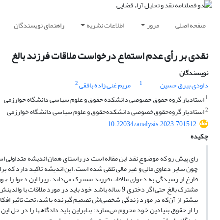
صفحه اصلی
مرور
اطلاعات نشریه
راهنمای نویسندگان
نقدی بر رأی عدم استماع درخواست ملاقات فرزند بالغ
نویسندگان
2
1
داودی بیرق حسین
مریم غنی زاده بافقی
1
استادیار گروه حقوق خصوصی دانشکده حقوق و علوم سیاسی دانشگاه خوارزمی
2
استادیار گروه‌حقوق‌خصوصی دانشکده‌حقوق‌ و‌ علوم‌ سیاسی دانشگاه‌ خوارزمی
10.22034/analysis.2023.701512
چکیده
رای پیش رو که موضوع نقد این مقاله است در راستای همان اندیشه متداولی است 
چون سایر دعاوی مالی و غیر مالی تلقی شده است. این اندیشه تاکید دارد که بر
فارغ از رسیدگی به دعوای ملاقات فرزند مشترک می‌داند، زیرا این دعوا را چون
مشترک بالغ حتی اگر دختری 9 ساله باشد خود باید در مورد 
بیشتر از آن‌که در مورد زندگی شخصی‌اش تصمیم گیرنده باشد، تحت تاثیر افکار
را از حقوق بنیادین خود محروم می‌سازد؛ بنابراین باید دادگاهها را در حل این