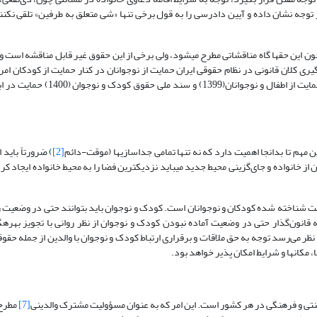
ز توجه نشان داده و آیین دادرسی را به قول برخی تنها «شی متعلق به طرفین» تلقی نکنند
ون این حقها گاه مناقشاتی مطرح می­شود، ولی برخی از این حقوق غیر قابل مناقشه است
 کلان قانونی در نظام حقوقی ایران حمایت از نوجوانان در کنار حمایت از کودکان ام
در این راستا ماده 1 قانون الحاق به کنوانسیون حقوق کودک، قانون حمایت از ا
هم تا بدانجا اهمیت دارد که نه تنها تمامی جداسازیها (موقت-دائم
[2]
) ضرورتاً باید 
ز خانواده و جای‌گزینی محیط جدید می­باید نزدیکترین فضا را به محیط خانواده ایجاد کرد
ت شناخته شده کودکان و نوجوانان است. کودک و نوجوان باید بتوانند حتی در وضعیت زن
 قانون‌گذار حتی در وضعیت آماده نبودن کودک و نوجوان از نظر روانی با تجویز بهره­
به نظر می‌رسد توجه به حق ملاقات و برقراری ارتباط کودک و نوجوان با والدین از جمله حقو
مکانها و شرایط امکان پذیر خواهد بود.
تی و فرهنگی در هر کشور است. این امر که به عنوان مسؤولیت مشترک والدینی
[7]
مطرح