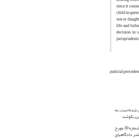
since it cons
child in quest
son or daught
life and fail
decision in 
jurisprudenti
judicial precede
ل شده است، نه
دین بکوشد.
از آن‌جاکه اقامه دعوا از بارزترین اعمال حقوق و اجرای آن است، حقوق‌دانان و دادرسان ما و همین‌طور دادگاههای ما با استناد به ماده 1210 قانون مدنی و رأی وحدت رویه شماره 30 مورخ
یشتر دادگاههای