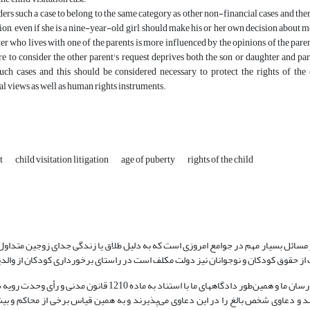
iders such a case to belong to the same category as other non-financial cases and ther
ion, even if she is a nine-year-old girl, should make his or her own decision about mee
er who lives with one of the parents is more influenced by the opinions of the pare
ure to consider the other parent's request deprives both the son or daughter and par
such cases and this should be considered necessary to protect the rights of th
al views as well as human rights instruments.
nt
child visitation litigation
age of puberty
rights of the child
 مسائل بسیار مهم در جوامع امروزی است که به دلیل طلاق یا زندگی جدای زوجین متداو
یت از حقوق کودکان و نوجوانان نیز دولت مکلف است در راستای برخورداری کودکان از وال
 می‌کنند و دعاوی شخص بالغ را در این دعاوی می‌پذیرند و به همین قیاس برخی از محاکم و ب