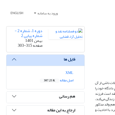
ورود به سامانه
ENGLISH
دوره 1، شماره 2 -
شماره پیاپی 2
بهمن 1401
صفحه
303-315
فایل ها
XML
اصل مقاله
307.25 K
ات ناشی از آن
دادگاه خود را
تقد است فرزند
هم رسانی
ین زندگی می‌کند،
هم والد مذکور
ارجاع به این مقاله
د با احادیث و