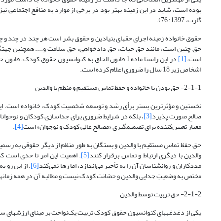
بوده است، شاید در این زمینه بهتر بود در برخی از موارد به منافع اجتماعی نی
گارث، 1397: 76).
حقوق خانواده زمینه اجرای حقهای بنیادین و حقوق بشر است هر چند در چند و چ
حق چنین است، مانند حق حیات، حق دادخواهی، حق سلامت و.... همچنین جهت­گیری
است.
[1]
اشخاص زیر 18 سال را ضروری اعلام کرده است.
2-1-1- حق بودن با خانواده و حفظ تماس مستقیم و منظم با والدین
نخستین و مؤثرترین بستر برأی رشد و توسعه شخصیت کودک، خانواده است. این م
صالح صورت پذیرد
[3]
، بلکه در شرایط ضروری برای جداسازی کودکان و نوجوانان ا
معیار تعیین‌کننده برای تصمیم­گیری «مصالح عالی کودک و نوجوان» است
[4]
.
حق حفظ تماس مستقیم با والدین و بستگان به طور منظم از دیگر حقوقی به رسمی
والدین با دیگری ارتباط و تماس برقرار کنند
[5]
. اهمیت این امر تا حدی است که
مددکاران و روان­شناسان آن را به تأخیر می‌اندازد، اما رها نمی‌کند
[6]
. از این رو 
مختص به وضعیتِ جدایی والدین و حضانت کودک نیست و مطالبه آن در همه زمانها، 
2-1-2- حق تربیت توسط والدین
یکی از دغدغه­های کنوانسیون حقوق کودک تربیت یک‌نواخت بر مبنای ارزشهای سن