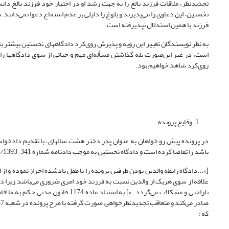
تجدیدنظر، ملاقات فرزند بالغ را به جهت رشد او در اختیار خود فرزند بالغ دانس
نخستین، این دعاوی را می‌پذیرند و بلوغ را دلیلی بر عدم استماع دعوا نمی‌دانند.
فرزند با همین استدلال نپذیرفته است.
به نظر نویسندگان تغییر این رویه و پذیرش روی‌کرد دادگاههای نخستین بیشتر با
است، در غیر این‌صورت یله گذاشتن مسأله‌ای مهم و حیاتی از سوی دادگاهها را
روی‌کرد شاهد خواهیم بود.
وقایع پرونده
در پرونده پیش رو خواهان به عنوان پدر دختر هشت ساله­ای، با تقدیم دادخواس
باشد را تقاضا کرده است و دادگاه نخستین به موجب دادنامه شماره 341 – 01/03/1393 با این استدلال که:
[«...دادگاه رابطه والدین بودن طرفین پرونده را با طفل یادشده احراز نموده و ا
علاقه از سوی هریک از والدین نسبت به فرزند خود امری ضروری می‌باشد زیرا 
که :