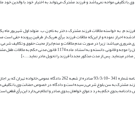
کلیفی مواجه نمی‌باشد و فرزند مشترک می‌تواند به اختیار خود با والدین خود ملاق
 م. به خواسته ملاقات فرزند مشترک دختر به نام ن.ب. متولد اول شهریور ماه یکه
ادشده احراز نموده و از این‌که ملاقات فرزند برأی هریک از طرفین پرونده حقی است مس
ری ضروری می­باشد؛ زیرا در صورت عدم ملاقات و عدم ابراز محبت حقوق و تکالیف شرعی و
مخدوش و‌ای بسا موجب ناراحتی و مشکلات می‌شود. علی­هذا دادگاه دعوای خواهان را موجه و قانونی دانسته و به استناد ماده 74
[«تجدیدنظرخواهی خانم ل.خ. به طرفیت آقای ف.ب. نسبت به رأی موضوع دادنامه شماره 341 -93/3/10 صادره از شعبه 262 دادگاه ع
 مآلاً به نظر وارد است زیرا فرزند مشترک به سن بلوغ شرعی رسیده است و دادگاه در خصوص حضانت وی با تکلی
قض دادنامه بدوی حکم به رد دعوای خواهان بدوی صادر و اعلام می‌دارد این رأی قطعی است