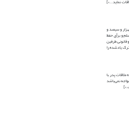
ات نماید...»]
زار و سیصد و
لم و برأی حفظ
 قانونی طرفین
11 قانون مدنی حکم به ملاقات طفل مشترک یادشده را
مومی خانواده تهران که بر اجازه ملاقات پدر با
فی مواجه نمی‌باشد
.»]