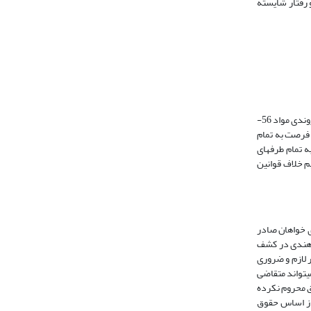
 رفتار شایسته
به موجب اصول 34 و 159 قانون اساسی هر یک از شهروندان حق تظلم­خواهی و احقاق حقوق خود را از طریق مراجع صالح خواهند داشت. موضوعی که در منشور حقوق شهروندی مواد 56-
 فرصت به تمام
اخته و بر اساس بند2 ماده9 مقرر داشته است: «در هر یک از مراحل دادرسی مربوط به پاراگراف اول ماده 9 باید به تمام طرفهای
م خلاف قوانین
ه رد دعوای خواهان صادر
انند امام خمینی (ره) در تحریر (خمینی، بی­تا: 312)، شهید اول در لمعه (مکی عاملی، بی­تا: 463)، فاضل هندی در کشف
ی این منظور لازم و ضروری
ی حق خود را ندارد و نمی­تواند متقاضی
ق محروم نکرده
 از اساس حقوق