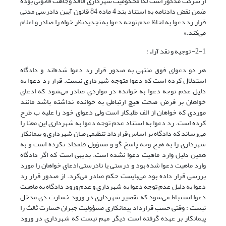
از شرکت مذکور است لذا محکومیت شهرداری فاقد وجاهت قانونی بوده
ضمن نقض دادنامه به استناد بند 4 ماده 84 قانون آیین دادرسی مدنی
قرار رد دعوا به لحاظ عدم توجه دعوا به تجدیدنظر خواه را صادر و اعلام
می‌کند.»
2-1- توجیه و نقد آراء :
هر دو دعوای فوق منتهی به صدور قرار رد دعوا شده‌اند و دادگاه
استدلال کرده است که دعوا متوجه شهرداری نیست. قرار رد دعوا به
دلیل عدم توجه دعوا به خوانده در مواردی صادر می‌شود که ادعای
خواهان بر فرض صحت هیچ ارتباطی به خوانده نداشته باشد مانند
موردی که خواهان از الف طلبکار است ولی دعوای خود را علیه ب طرح
کرده است. رد دعوا به استناد عدم توجه دعوا به شهرداری این معنا را
می‌رساند که دادگاه بر اساس قرارداد تنظیمی میان شهرداری و پیمانکار
شهرداری را به هیچ وجه پاسخ گو و مسؤول قلمداد نکرده است و به
همین دلیل وارد ماهیت دعوا نشده است. بدیهی است که اگر دادگاه
وارد ماهیت دعوا شده بود و درستی یا نادرستی ادعای خواهان را مورد
بررسی قرار داده بود می‌بایست حکم صادر می‌کرد. از صدور قرار رد
دعوا به دلیل عدم توجه دعوا به شهرداری و عدم ورود دادگاه به ماهیت
دعوا استنباط می‌شود که تقصیر شهرداری در ورود خسارت ذی مدخل
نیست : وقتی حسب قرارداد پیمانکاری مسؤولیت جبران خسارت ثالث را
پیمانکار بر عهده گرفته است دیگر مهم نیست که شهرداری در ورود