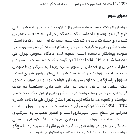
6/11/1393دادنامه مورد اعتراض را عیناً تایید کرده است.
دعوای سوم :
خواهان شرکت بیمه به قایم مقامی از زیان‌دیده دعوایی علیه شهرداری
طرح کرده و توضیح داده است که بیمه گذار در اثر انجام فعالیت عمرانی
شهرداری خسارت دیده و شرکت بیمه خسارت او را جبران کرده است.
نماینده شهرداری به قرارداد خود و پیمانکار استناد کرده و مسؤولیت را
متوجه پیمانکار دانسته است. شعبة 213 دادگاه عمومی تهران طی
دادنامة شماره 169- 11/3/1394 این گونه حکم داده است: «... سپردن
عملیات عمرانی و خدماتی از سوی شهرداری‌ها به شرکتهای خصوصی
موجب سلب مسؤولیت خوانده نیست شهرداری متولی امور شهری است و
مسؤول پاسخ‌گویی دعاوی شهروندان خواهد بود و در صورت صدور
حکم قطعی در فرض وجود قرارداد شهرداری مستقیماً به طرف
قراردادی خود مراجعه خواهد کرد...» شهرداری از این حکم تجدیدنظر
خواسته و شعبه 52 دادگاه تجدیدنظر استان تهران طی دادنامة شماره
0704 - 22/7/1394 این‌گونه رأی داده است: «... چون مسؤول عملیات
عمرانی در سطح شهر شهرداری است و اعطای عملیات به شرکتهای
پیمانکار سلب مسؤولیت از شهرداری نمی‌کند و اگر کوتاهی از سوی
پیمانکار در امور مربوطه صورت گیرد طبق مقررات شهرداری پاسخ‌گو
خواهد بود... با رد اعتراض دادنامه تایید و استوار می‌شود...»