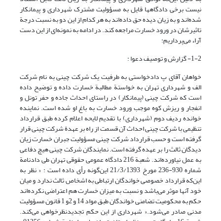
نیست برخی دادگاهها قایل به مسؤولیت مشترک شهرداری و پیمانکار
شده‌اند و به زیان دیده حق داده‌اند به هر کدام از این دو به نسبت درجة
تاثیرشان در ورود خسارت مراجعه کند. در ادامه به نمونه‌ای از این دست
آراء می‌پرداریم:
1-2- گزارش و توصیف دعوا :
خواهان آقای پ دادخواستی به طرفیت یک شرکت چینی به نام شرکت
الف و شهرداری تهران به خواستة مطالبة خسارت داده و توضیح داده
است که شرکت چینی (پیمانکار) در راستای احداث جاده و حفر تونل و
انفجار و ریزش کوه موجب ورود خسارت به باغ او شده است. نماینده
خوانده ردیف دوم (شهرداری) با تقدیم لایحه اعلام کرده طبق قرارداد
تنظیمی با شرکت چینی احداث آن قسمت از راه بر عهدة شرکت چینی قرار
گرفته است و حسب قرارداد شرکت چینی مسؤولیت جبران خسارت زیان
دیدگان ثالث را بر عهده گرفته است. نمایندگان شرکت چینی هیچ دفاعی
به عمل نیاورده‌اند. شعبة 216 دادگاه عمومی حقوقی تهران طی دادنامة
شماره 930-236 مورخ 21/3/1393 این‌گونه رأی داده است : « نظر به
این‌که قرارداد خصوصی خواندگان ارتباطی به اشخاص ثالث ندارد و میان
خود آنها موثر می‌باشد و نسبت به میزان خسارت هم اعتراضی نکرده‌اند
حکم به محکومیت تضامنی خواندگان طبق مواد 14 و 2و 1 قانون مسؤولیت
مدنی صادر می‌شود.« شهرداری از این حکم تجدیدنظرخواهی می‌کند.