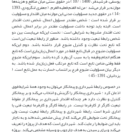
یوسفی، فرشیدفر، 1400 : 107 ) در حقوق سنتی میان منافع و هزینه‌ها
موازنه بر قرار می‌شد : من له الغنم فعلیه الغرم. ( جعفری لنگرودی، 1393
: 14 ) در حقوق جدید مسؤولیت مدنی این موازنه میان اقتدار و مسؤولیت
بر قرار شده است : شخص مقتدر مسؤول اعمال شخص تحت اقتدار
است. البته باید توجه داشت مسؤولیت مقتدر در برابر اعمال شخص
تحت اقتدار مشروط به شرایطی است : نخست این‌که می‌بایست بین دو
شخص رابطة تبعیت وجود داشته باشد. منظور از رابطة تبعیت این است
که تابع تحت نظارت و کنترل متبوع قرار داشته باشد. دوم این‌که
مسؤولیت متبوع در قبال تابع فقط در مورد اعمال زیان‌باری است که تابع
هنگام انجام وظیفه یا به سبب آن وارد کرده باشد. سوم این‌که متبوع
فقط وقتی ضامن تابع است که تابع مرتکب فعل زیان‌بار شده باشد. به
دیگر بیان مسؤولیت متبوع فرع بر انتساب خسارت به عمل تابع است. (
یزدانیان، 1391 : 45 )
در خصوص رابطة شهرداری و پیمانکار می‌توان به وجود همة شرایط فوق
اذعان کرد : شهرداری پیمانکار را گزینش و انتخاب می‌کند و بر پیمانکار
کنترل و نظارت دارد هر چندکه اقتدار شهرداری بر پیمانکار از مقولة
تبعیت کارگر از کارفرما نیست. در رابطة کارگر و کارفرما تبعیت فنی یا
اداری شرط است. رابطة شهرداری و پیمانکار رابطة تبعیت نیست ولی
پیمانکار تحت ضوابطی کار می‌کند که از پیش مشخص شده‌اند و به ناچار
باید این ضوابط را رعایت کند. شهرداری است که هدف از پروژه را تعریف
می‌کند و برای رسیدن به هدف چارچوب و وسیله مشخص می‌کند. پروژه