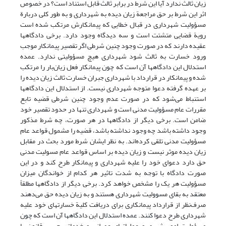
زیان ثالث ندارد آیا این شرط در برابر ثالث قابل استناد است؟ در خصوص
اثر این شرط بر حق مراجعة زیان دیده به شهرداری و به طور کلی دربارة
مسؤولیت شهرداری در قبال خطایی که پیمانکارش مرتکب شده است
رویة قضایی متشتت است و سه دیدگاه وجود دارد. برخی دادگاهها
عقیده دارند که در صورت وجود چنین شرطی اگر تقصیر پیمانکار موجب
ورود خسارت به ثالث شود شهرداری هیچ مسؤولیتی ندارد. عمده
استدلال این دادگاهها آن است که چون پیمانکار فعل زیان‌بار را مرتکب
شده و پیمانکار در قرارداد با شهرداری جبران خسارت ثالث زیان دیده را
بر عهده گرفته دعوا متوجه شهرداری نیست. از استدلال این دادگاهها
استنباط می‌شود که در صورت عدم وجود چنین شرطی قضیه تابع
مقررات عام مسؤولیت مدنی است و شهرداری تنها در حدود تقصیر خود
ضامن است. برخی دیگر از دادگاهها در هر صورت، چه شرط مذکور
وجود داشته باشد چه وجود نداشته باشد، قضیه را مشمول قواعد عام
مسؤولیت مدنی تلقی کرده‌اند. به نظر ایشان شرط مورد بحث در مقابل
زیان دیده موثر نیست و زیان دیده بر اساس قواعد عام مسولیت مدنی
حق دارد دعوای خود را علیه شهرداری و پیمانکار طرح کند و در این
صورت دادگاه با توجه به شدت تاثیر هر کدام از خواندگان میزان
مسؤولیت هر یک را مشخص خواهد کرد. برخی دیگر از دادگاهها مطلقاً
معتقد به بقای مسوولیت شهرداری هستند و به زیان دیده حق می‌دهند
صرف‌نظر از قرارداد پیمانکاری برای دریافت کلیة خسارتهای خود علیه
شهرداری طرح دعوا کنند. عمده استدلال این دادگاهها آن است که چون
مسؤولیت امور شهری و عملیاتهای عمرانی و خدماتی حسب قانون با