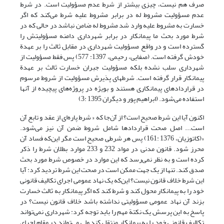
صرف هم نیست، چیزی بیشتر از شرط عدم مسؤولیت است. در شرط
عدم مسؤولیت مشروط له در برابر مشروط علیه شرط می‌کند که اگر
خسارت به مشروط علیه وارد شد مشروط له ضامن نباشد در حالی که در
شرط مورد بحث ما پیمانکار در برابر شهرداری دامنه مسؤولیتش را
گسترده است و در واقع مسؤولیت شهرداری در مقابل ثالث را بر عهدة
خودش گرفته است. (صفایی، رحیمی، 1397: 577) پس فقط مسؤولیت از
شهرداری سلب نشده بلکه مسؤولیت جبران خسارت ثالث بر عهدة
پیمانکار قرار گرفته است. شرطهای پذیرش مسؤولیت از شروط مرسوم
در قراردادهای پیمانکاری هستند و بویژه در پروژه‌های پیچیده از آنها
استفاده می‌شود. (ابراهیم پور و دیگران 1395 :3)
اکنون آیا این شرط صحیح است؟ از آن‌جا که « شرط پاره‌ای از عقد و تابع آن
است... اصل صحت قراردادها شامل شروط ضمن آن نیز می‌شود.
«(کاتوزیان، 1376 :161) پس هر شرطی صحیح است مگر این‌که فساد آن
محرز شود. قانون مدنی در مواد 232 و 233 موارد بطلان شرط را ذکر
کرده است و به نظر نمی‌رسد که این موارد در خصوص شرط مورد بحث
صدق کند. تنها از یک جهت ممکن است در صحت این شرط تردید کرد: آیا
این شرط خلاف قانون نیست؟ این‌که یک نهاد عمومی اجرای تکالیف قانونی
خود را به پیمانکار محول کند و شرط کند که اگر پیمانکار به ثالث خسارت
بزند آن نهاد عمومی مسؤولیتی نداشته باشد خلاف قانون نیست؟ در
پاسخ به این پرسش یک نکتة مهم را باید توجه کرد: شهرداری نمی‌تواند
تکالیف قانونی خود را به پیمانکار منتقل کند ولی می‌تواند در مقام اجرای