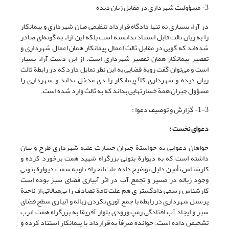
3- مسؤولیت شهرداری در مقابل زیان دیده
در آراء بسیاری نه تنها دادگاه قرارداد تنظیمی میان شهرداری و پیمانکار
را به زیان ثالث قابل استناد ندانسته است بلکه این آراء به گونه‌ای صادر
شده‌اند که گویی در مقابل ثالث اعمال پیمانکار همان اعمال شهرداری و
تقصیر پیمانکار همان تقصیر شهرداری است. از این دست آراء بسیار
است و می‌توان گفت رویة قضایی به این نظر تمایل دارد که در رابطة ثالث
زیان دیده و شهرداری کلاً پیمانکار را ذی مدخل نداند و شهرداری را
مسؤول جبران همة خسارتهایی بداند که به ثالث وارد شده است.
1-3- گزارش و توصیف دعوا :
دعوای نخست :
خواهان دعوایی به خواستة جبران خسارت علیه شهرداری طرح و بیان
داشته است که به دیوارة بتونی بزرگراه شهید همت برخورد کرده و
کارشناس تأمین دلیل توضیح داده علت انحراف او به سمت دیوارة بتونی
وجود زباله در مسیر و تجمع آب در اثر آبیاری فضای سبز بوده است
کارشناس رسمی دادگستر ی هم علت تامة تصادف را بی‌مبالاتی از ناحیة
پرسنل شهرداری در رابطه با جمع آوری نکردن زباله و آبیاری سطح فضای
سبز و ایجاد آب افتادگی رمپ ورودی بلوار آفریقا به بزرگراه همت غرب
تشخیص داده است. خوانده صرفاً به قرارداد با پیمانکار استناد کرده و