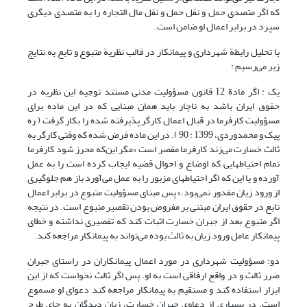
که اگر متصدی حمل و نقل حمل و نقل مال التجاره را به متصدی دیگری
سپرد در برابر اعمال او ضامن است.
با تحلیل رابطة شهرداری و پیمانکار در قالب نظریة متبوع و تابع به نتایج
زیر می‌رسیم :
یک : اگر مادة 12 قانون مسؤولیت مدنی مستند توجیه این نظریه در
حقوق ایران باشد به ناچار باید همان مبنایی که در این ماده برای
مسؤولیت کارفرما در قبال اعمال کارگر پذیرفته شده را بکار گرفت ( ره
پیک و محمدوردی، 1399 : 90 ). در این ماده فرض شده که وقتی کارگر به
ثالث خسارت می‌زند کارفرما مقصر است «مگر این‌که محرز شود کارفرما
تمام احتیاطهایی که اوضاع و احوال قضیه ایجاب کرده است را به عمل
آورده و یا این که اگر احتیاطهای مزبور را به عمل می‌آورد باز هم جلوگیری
از ورود زیان مقدور نمی‌بود.» پس مبنای مسؤولیت متبوع در برابر اعمال
تابع در حقوق ایران مبتنی بر مفروض بودن تقصیر متبوع است. در نتیجه
اگر متبوع بعد از جبران خسارت اثبات کند که تقصیری نداشته و خطای
پیمانکار عامل ورود زیان به ثالث بوده می‌تواند به پیمانکار مراجعه کند.
دو: مسؤولیت شهرداری در مورد اعمال پیمانکاران در راستای جبران
ضرر ثالث و در واقع ارفاقی است به او. پس اگر ثالث نخواست که از این
ابزار استفاده کند و مستقیم به پیمانکار مراجعه کند دعوای او مسموع
است. در بسیاری از دعاوی جبران خسارت، زیان دیدگان به جای طرح