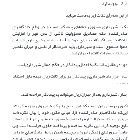
2-3- توجیه آراء
از این سه رأی نکات زیر به‌دست می‌آید:
یک : شهرداری مسؤول خطاهای پیمانکار است و در واقع دادگاههای
صادر‌کننده حکم مصادیق مسؤولیت ناشی از فعل غیر را افزایش
داده‌اند. پس اگر ثالث دعوای خود را فقط علیه شهرداری طرح کند این
دعوا مسموع است و شهرداری باید صرف‌نظر از نقش و میزان تقصیر
پیمانکار خسارات ثالث را جبران کند.
دو : در مقابل ثالث، کلیة اعمال پیمانکار در حکم اعمال شهرداری است.
سه : قرارداد شهرداری و پیمانکار در برابر ثالث زیان دیده قابل استناد
نیست.
چهار : شهرداری بعد از جبران زیان می‌تواند به پیمانکار مراجعه کند.
اکنون پرسش این است که این نتایج را چگونه می‌توان توجیه کرد؟با
این‌که دادگاههای صادر‌کننده آراء مبانی فکری خود را بیان نکرده‌اند
می‌توان احکام صدرالاشاره را با نظریة مسؤولیت متبوع در قبال اعمال
تابع توجیه کرد. این نظریه ساخته و پرداختة حقوق فرانسه است ولی
ظاهراً ضرورتهای زندگی امروز و پیچیده شدن روابط، دادگاههای ما را بر
آن داشته است که در راستای جبران خسارت زیان دیده و حمایت از او و