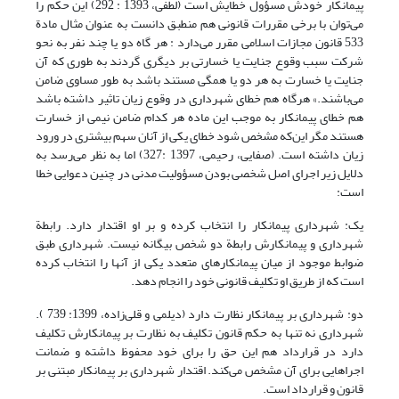
پیمانکار خودش مسؤول خطایش است (لطفی، 1393 : 292) این حکم را
می‌توان با برخی مقررات قانونی هم منطبق دانست به عنوان مثال مادة
533 قانون مجازات اسلامی مقرر می‌دارد : هر گاه دو یا چند نفر به نحو
شرکت سبب وقوع جنایت یا خسارتی بر دیگری گردند به طوری که آن
جنایت یا خسارت به هر دو یا همگی مستند باشد به طور مساوی ضامن
می‌باشند.» هرگاه هم خطای شهرداری در وقوع زیان تاثیر داشته باشد
هم خطای پیمانکار به موجب این ماده هر کدام ضامن نیمی از خسارت
هستند مگر این‌که مشخص شود خطای یکی از آنان سهم بیشتری در ورود
زیان داشته است. (صفایی، رحیمی، 1397 :327) اما به نظر می‌رسد به
دلایل زیر اجرای اصل شخصی بودن مسؤولیت مدنی در چنین دعوایی خطا
است:
یک: شهرداری پیمانکار را انتخاب کرده و بر او اقتدار دارد. رابطة
شهرداری و پیمانکارش رابطة دو شخص بیگانه نیست. شهرداری طبق
ضوابط موجود از میان پیمانکارهای متعدد یکی از آنها را انتخاب کرده
است که از طریق او تکلیف قانونی خود را انجام دهد.
دو: شهرداری بر پیمانکار نظارت دارد (دیلمی و قلی‌زاده، 1399: 739 ).
شهرداری نه تنها به حکم قانون تکلیف به نظارت بر پیمانکارش تکلیف
دارد در قرارداد هم این حق را برای خود محفوظ داشته و ضمانت
اجراهایی برای آن مشخص می‌کند. اقتدار شهرداری بر پیمانکار مبتنی بر
قانون و قرارداد است.