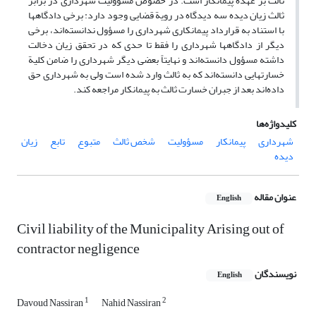
ثالث بر عهدة پیمانکار است. در خصوص مسؤولیت شهرداری در برابر
ثالث زیان دیده سه دیدگاه در رویة قضایی وجود دارد: برخی دادگاهها
با استناد به قرارداد پیمانکاری شهرداری را مسؤول ندانسته‌اند، برخی
دیگر از دادگاهها شهرداری را فقط تا حدی که در تحقق زیان دخالت
داشته مسؤول دانسته‌اند و نهایتاً بعضی دیگر شهرداری را ضامن کلیة
خسارتهایی دانسته‌اند که به ثالث وارد شده است ولی به شهرداری حق
داده‌اند بعد از جبران خسارت ثالث به پیمانکار مراجعه کند.
کلیدواژه‌ها
شهرداری
پیمانکار
مسؤولیت
شخص ثالث
متبوع
تابع
زیان
دیده
عنوان مقاله
English
Civil liability of the Municipality Arising out of
contractor negligence
نویسندگان
English
1
2
Davoud Nassiran
Nahid Nassiran