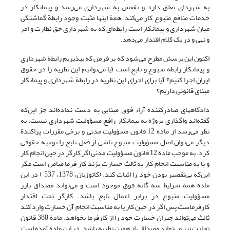
به شهردای تعلق دارد و نفعش به شهرداری می‌رسد و پیمانکار در
خدمات منافع متبوع کار می‌کند. همة اینها مثبت وجود رابطة گماشتگی
میان شهرداری و پیمانکار است رابطه‌ای که به شهرداری حق نظارت و امر
و نهی و در یک کلام اقتدار می‌دهد.
اکنون این پرسش مطرح می‌شود که بر فرض که بپذیریم رابطة شهرداری
و پیمانکار رابطة متبوع و تابع است آیا می‌توانیم این نظریه را در حقوق
ایران اجرا کنیم؟ آیا برای اجرای این نظریه در رابطة شهرداری و پیمانکار
مبنای قانونی داریم؟
دادگاههای صادرکننده آراء فوق مبنایی به دست نداده‌اند جز این‌که
گفته‌اند واگذاری پروژه به پیمانکار رافع مسؤولیت شهرداری نیست. به
نظر می‌رسد از ماده 12 قانون مسؤولیت مدنی و برخی مقررات پراکندة
دیگر می‌توان اصل مسؤولیت متبوع ناشی از فعل تابع را توجیه حقوقی
کرد. به موجب مادة 12 قانون مسؤولیت مدنی اگر کارگر در حین انجام کار
و یا به مناسبت انجام کار به ثالث خسارت بزند کار فرما ضامن است مگر
این‌که بی‌تقصیر بودن خود را اثبات کند. (کاتوزیان، 1378، 537 ) در این
ماده همة شرایط سه گانة فوق موجود است و می‌تواند مصداق بارز
مسؤولیت متبوع در برابر اعمال تابع باشد. کارگر تحت اقتدار
کارفرماست پس اگر در حین کار یا به مناسبت انجام آن خسارت وارد کند
ثالث می‌تواند جبران خسارت خود را از کارفرما بخواهد. مادة 388 قانون
تجارت نیز می‌تواند مصداقی از همین نظریه باشد. در این ماده آمده است