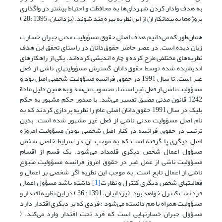
به هدف وادار کردن شهردای‌ها به محافظت و احتیاط بیشتر در واگذاری
پروژه‌ها به پیمانکاران از این نظریه بهره مند شوند. (یزدانیان، 1395 :28 )
همان‌طور که می‌دانیم هدف اصلی حقوق مسؤولیت مدنی جبران خسارت
زیان دیده است. در عصر حاضر حقوق‌دانان در راستای تحقق این هدف
نظریه‌های مختلفی طرح کرده و چاره اندیشی کرده‌اند. یکی از راهکارهای
اندیشیده شده توسط حقوق‌دانان گسترش مسؤولیتهای ناشی از فعل
غیر است. تا سال 1991 در حقوق فرانسه مسؤولیت شخصی اصل بود و
مسؤولیت ناشی از فعل غیر استثناء محسوب می‌شد و به همین دلیل مادة
1242 قانون مدنی مضیق تفسیر می‌شد. با صدور حکم مشهور به حکم
بلیک در سال 1991 حقوق‌دانان اصلی عام را نظریه پردازی کردند که به
نام اصل مسؤولیت مدنی ناشی از فعل غیر مشهور شده است. بدین
ترتیب در حقوق فرانسه در کنار اصل شخصی بودن مسؤولیت امروزه
اصل دیگری پا گرفته است که به موجب آن در شرایط خاصی شخص
مسؤول اعمال شخص دیگری قلمداد می‌شود. یک قسم از اقسام
مسؤولیت ناشی از عمل غیر در حقوق امروز فرانسه مسؤولیت متبوع
ناشی از اعمال تابع است. به موجب این نظریه اگر شخصی بر اعمال و
فعالیتهای شخص دیگری کنترل و نظارت
[1]
داشته باشد مسؤول اعمال
فرد تحت کنترل خواهد بود. ( یزدانیان، 1391 : 36 ) در این نظریه اقتدار و
مسؤولیت همراه با هم دانسته می‌شود : فردی که بر دیگری اقتدار دارد
مسؤول جبران خسارتهایی است که فرد تحت اقتدار وارد می‌کند. (