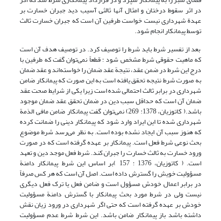
در اثر سقوط درختان و امثال آنها ثالثی آسیب دید جبران خسارت بر
عهدة شهرداری نیست خواست طرفین آن است که جبران خسارت ثالث
توسط پیمانکار انجام شود.
بعد از تفسیر شرط باید شرط را توصیف کرد. در توصیف هدف آن است
که ماهیت حقوقی شرط مشخص شود : قطعاً نمی‌توان گفت که طرفین با
درج این شرط در ضمن عقد، نتیجة عقد ضمان را خواسته‌اند و عقد ضمان
به صورت شرط نتیجه تحقق یافته است به این صورت که پیمانکار ضامن
شهرداری در برابر ثالث احتمالی شده است زیرا یکی از شرایط صحت عقد
ضمان آن است که حداقل سبب دین در ضمان تحقق عقد ضمان موجود
باشد.( کاتوزیان، 1378: 269) نمی‌توان گفت پیمانکار ضامن مافی الذمة
شهرداری شده تا این ایراد وارد شود که پیمانکار دینی را ضمانت کرده
که هنوز سبب آن ایجاد نشده بوده است. به نظر می‌رسد شرط موضوع
بحث نوعی شرط فعل است. پیمانکار بر عهده گرفته است که در صورت
ورود خسارت به ثالث خسارت را جبران کند. شرط فعل موجد دین و تعهد
است. ( کاتوزیان، 1376 : 157 )بر اساس این شرط پیمانکار دامنة
مسؤولیت خویش را گسترش داده است. اصل آن است که هر کس صرفاً
در برابر اعمال خودش مسؤول است و ضامن فعل یا ترک فعل دیگری
نیست ولی در شرط مورد بحث پیمانکار با گسترش دامنة مسؤولیت
خودش بر عهده گرفته است که حتی اگر شهرداری در ورود زیان نقش
داشته باشد باز پیمانکار ضامن باشد. این شرط شرط عدم مسؤولیت