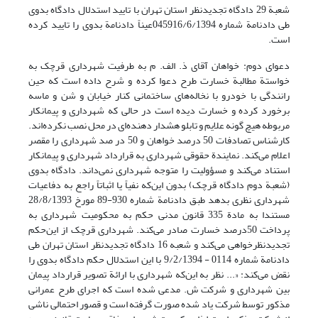
شعبة 29 دادگاه تجدیدنظر استان تهران با تایید استدلال دادگاه بدوی
طی دادنامة شماره 045916/6/1394عیناً دادنامة بدوی را تایید کرده
است.
دعوای دوم: خواهان آقای ذ. الف. م به طرفیت شهرداری قرچک به
خواستة مطالبة خسارت طرح دعوا کرده و شرح داده است که حین
رانندگی با خودرو با نخاله‌های ساختمانی کنار خیابان و شن و ماسه
برخورد کرده و خسارت دیده است در حالی که شهرداری و پیمانکار
مربوطه هیچ گونه علایم و تابلو هشدار دهنده‌ای در محل نصب نکرده‌اند.
کارشناس تصادفات 50 درصد خواهان و 50 در صد شهرداری را مقصر
اعلام می‌کند. نمایندة حقوقی شهرداری به قرارداد شهرداری و پیمانکار
استناد می‌کند و مسؤولیت را متوجه شهرداری نمی‌داند. دادگاه بدوی
(شعبة دوم دادگاه قرچک) بدون این‌که نفیاً یا اثباتاً راجع به دفاعیات
شهرداری نظری بدهد طبق دادنامة شماره 930-89 مورخ 28/8/1393
مستندا به مادة 335 قانون مدنی حکم به محکومیت شهرداری به
پرداخت 50درصد خسارت صادر می‌کند. شهرداری قرچک از این‌حکم
تجدیدنظرخواهی می‌کند و شعبه 16 دادگاه تجدیدنظر استان تهران طی
دادنامة شماره 0114 - 9/2/1394 با این استدلال حکم دادگاه بدوی را
نقض می‌کند: «... نظر به این‌که شهرداری با ارائة تصویر قرارداد پیمان
بین شهرداری و شرکت ش. مدعی شده است که اجرای طرح عمرانی
مذکور توسط شرکت یاد شده صورت گرفته است و قصور احتمالی ناشی