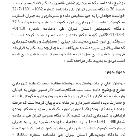
توضیح داده است که شهرداری ضامن تقصیر پیمانکار فضای سبز نیست.
شعبة 36 دادگاه عمومی تهران طی دادنامة شماره 1062- 22/7/1391
خواستة خواهان را به حق تشخیص داده و شهرداری را به جبران خسارت
محکوم کرده است. شهرداری از این حکم تجدیدنظر خواسته و شعبة 37
دادگاه تجدیدنظر استان تهران طی دادنامة شماره 01410-
28/11/1391این گونه حکم داده و دادنامه را تایید کرده است :
«...واگذاری امور شهری به پیمانکار چیزی از مسؤولیت و وظایف شهرداری
که مطابق قانون سپرده شده نمی‌کاهد البته چنان‌چه پیمانکار به قرارداد
فی مابین با شهرداری عمل نکرده باشد و خسارتی متوجه شهرداری شده
است می‌تواند به پیمانکار مراجعه کند.»
دعوای دوم :
خواهان آقای ح دادخواستی به خواستة مطالبة خسارت علیه شهرداری
مطرح و توضیح داده است شب هنگام ساعت 9 از مسیر اتوبان به خیابان
وارد شده که ناگهان با گودالی مواجه شده و خودرو اش به گودال افتاده
و خسارت دیده است. شهرداری در مقام دفاع بیان کرده است که مرمت
جاده با پیمانکار بوده و اگر قصوری صورت گرفته از سوی پیمانکار بوده و
ارتباطی با شهرداری ندارد. شعبة 16 دادگاه عمومی تهران طی دادنامة
شمار498 - 1/6/1393 با رد دفاعیات خوانده، شهرداری را به جبران
خسارت محکوم کرده است. شهرداری به این حکم اعتراض کرده و شعبة
52 دادگاه تجدیدنظر استان تهران طی دادنامة شماره 01063 -