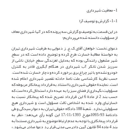
1- معافیت شهرداری
1-1- گزارش و توصیف آرا
در این قسمت به توصیف و گزارش سه پرونده که در آنها شهرداری معاف
از مسؤولیت دانسته شده می‌پرداریم:
دعوای نخست: خواهان آقای ک.ع. ز دعوایی به طرفیت شهرداری تهران
به خواستة مطالبة خسارت طرح کرده و توضیح داده است که در سطح
شهر مشغول رانندگی بوده که به‌دلیل لغزندگی سطح خیابان ناشی از
سرریز شدن تانکر آب شهرداری در هنگام آبگیری قادر به کنترل
خودرو نشده و با تیر چراغ برق برخورد کرده و دچار خسارت شده است.
حسب نظریة کارشناسی علت تامة حادثه تقصیر شهرداری اعلام شده
است. نمایندة حقوقی شهرداری با استناد به قرارداد پیمانکار مربوطه که
مسؤولیت نگهداری از فضای سبز را به عهده دارد استدلال کرده است که
حسب بند 2 از مادة 6 این قرارداد تصریح شده که پیمانکار نسبت به
خسارتهای وارد شده به اشخاص ثالث مسؤول است و شهرداری هیچ
مسؤولیتی ندارد. شعبة 188 دادگاه حقوقی تهران به دعوا رسیدگی و طی
دادنامة 1093/93مورخ 17/11/1393 این گونه رأی می‌دهد: «نظر به
قرارداد پیمانکاری با توجه به عدم ارتباط موضوع به شهرداری مستنداً به
بند 4 ماده 84 قانون آیین دادرسی مدنی قرار رد دعوا صادر می‌شود.»