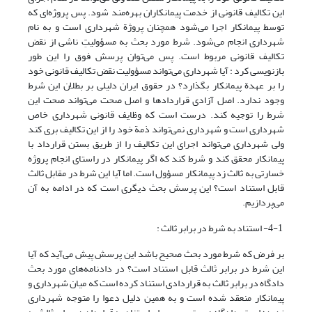
این تکالیف قانونی از خدمت پیمانکاران بهره‌مند شود. پس پروژه‌ای که
توسط پیمانکار اجرا می‌شود همچنان پروژة شهرداری است و به نام
شهرداری انجام می‌شود. شرط مورد بحث به مسؤولیتِ ناشی از نقض
تکالیف قانونی مربوط است. پس می‌توان پرسش فوق را این طور
بازنویسی کرد : آیا شهرداری می‌تواند مسؤولیت نقض تکالیف قانونی خود
را بر عهدة پیمانکار بگذارد؟ در حقوق ایران دلیلی بر بطلان این شرط
وجود ندارد. اصل آزادی قراردادها و اصل صحت می‌تواند صحت این
شرط را توجیه کند. درست است که وظایف قانونی شهرداری خاص
شهرداری است و شهرداری نمی‌تواند ذمة خود را از این تکالیف بری کند
ولی شهرداری می‌تواند اجرای این تکالیف را از طریق بستن قرارداد با
پیمانکار محقق کند و شرط کند که اگر پیمانکار در راستای انجام پروژه
خسارتی به ثالث زد پیمانکار مسؤول است. اما آیا این شرط در مقابل ثالث
قابل استناد است؟ این پرسش بحث دیگری است که در ادامه به آن
می‌پردازیم.
4-1- استناد به شرط در برابر ثالث :
بر فرض که شرط مورد بحث صحیح باشد این پرسش پیش می‌آید که آیا
این شرط در برابر ثالث قابل استناد است؟ در دادنامه‌های مورد بحث
دادگاه در برابر ثالث به قراردادی استناد کرده است که میان شهرداری و
پیمانکار منعقد شده است و به همین دلیل دعوا را متوجه شهرداری