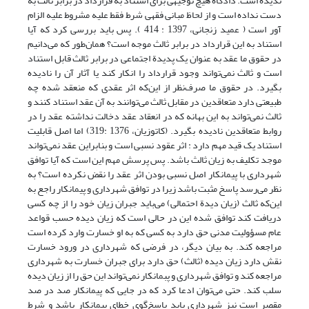
ندیده است. دادگاه هیچ توجیهی برای استناد به قرارداد در برابر ثالث به
دست نداده است و از لحاظ مبانی فقهی شرط فقط علیه مشروط علیه الزام
آور است ( عمید زنجانی، 1397 : 414 ). پس باید بررسی کرد که آیا
استناد به این قرارداد در برابر ثالث موجه است؟ همان‌طور که می‌دانیم
در حقوق ما عقد به عنوان یک پدیدة اجتماعی در برابر ثالث قابل استناد
است و ثالث نمی‌تواند وجود قرارداد را انکار کند یا آثار آن را نادیده
بگیرد. در حقوق ما صرف‌نظر از این‌که اثر عقدی که منعقد شده چه
طبیعتی دارد متعاقدین در مقابل ثالث می‌توانند به آن عقد استناد کنند و
ثالث نمی‌تواند به این بهانه که در انعقاد عقد دخالت نداشته عقد را در
روابط متعاقدین نادیده بگیرد. (کاتوزیان، 1376 :319) اما اصل قابلیت
استناد یک قید مهم دارد : اثر عقود نسبی است و بنابراین عقد نمی‌تواند
موجد تکلیف به زیان ثالث باشد. پس پرسش مهم این است که آیا توافق
شهرداری با پیمانکار اصل نسبی بودن اثر عقد را نقض نکرده است؟ به
نظر می‌رسد پاسخ مثبت باشد زیرا در توافق شهرداری و پیمانکار راجع به
این‌که ثالث (زیان دیدة احتمالی) می‌باید جبران زیان خود را از چه کسی
دریافت کند توافق شده این در حالی است که زیان دیده حسب قواعد
عام مسؤولیت مدنی حق دارد به کسی که به او خسارت وارد کرده است
مراجعه کند. به بیان دیگر، در فرضی که شهرداری در ورود خسارت
نقش دارد زیان دیده (ثالث) حق دارد برای جبران خسارت به شهرداری
مراجعه کند و توافق شهرداری و پبمانکار نمی‌تواند این حق را از زیان دیده
سلب کند. حتی می‌توان ادعا کرد که در جایی که پیمانکار صد در صد
مقصر است نیز شهرداری باید پاسخ‌گوی خطای پیمانکار باشد و شرط