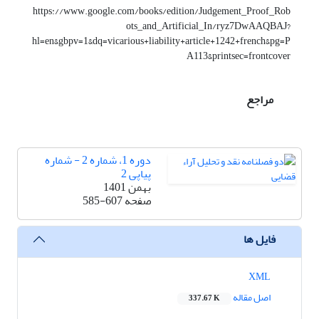
https://www.google.com/books/edition/Judgement_Proof_Rob
ots_and_Artificial_In/ryz7DwAAQBAJ?
hl=en&gbpv=1&dq=vicarious+liability+article+1242+french&pg=P
A113&printsec=frontcover
مراجع
دوره 1، شماره 2 - شماره
پیاپی 2
بهمن 1401
صفحه
585-607
فایل ها
XML
اصل مقاله
337.67 K