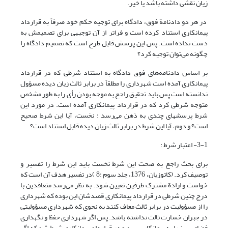
زیان نقشی داشته باشد یا خیر.
در هر دو دادنامة فوق، دادگاه برای توجیه حکم خود صرفاً به قرارداد
پیمانکاری استناد کرده است و فراتر از آن توجیهی برای تصمیمش به
دست نداده است. پس این پرسش قابل طرح است که تصمیم دادگاه را
چگونه می‌توان توجیه کرد؟
بر اساس دادنامه‌های فوق دادگاه به استناد شرطی که در قرارداد
پیمانکاری آمده است شهرداری را مطلقاً در برابر ثالث زیان دیده مسؤول
ندانسته است پس باید تحقیق راجع به موجه بودن رأی را به طور مشخص
متوجه شرطی کرد که در قرارداد پیمانکاری آمده است. در مورد این
شرط پرسشهای چندی به ذهن می‌رسد : نخست، آیا این شرط صحیح
است؟ و دوم، آیا این شرط در برابر ثالث زیان دیده قابل استناد است؟
3-1- اعتبار شرط :
برای بحث راجع به صحت این شرط نخست باید این شرط را تفسیر و
توصیف کرد. (کاتوزیان، 1376، جلد سوم :8 )در تفسیر هدف آن است که
خواست و ارادة مشترک طرفین تعیین شود. به نظر می‌رسد متعاقدین با
درج چنین شرطی در قرارداد پیمانکاری قصدشان این بوده که شهرداری
را از مسؤولیت در برابر ثالث معاف کنند به نحوی که شهرداری مسؤولیتی
در جبران خسارت ثالث نداشته باشد. پس اگر شهرداری حفظ و نگهداری
فضای سبز را به پیمانکار سپرد و در قرارداد پیمانکاری شرط شد که اگر