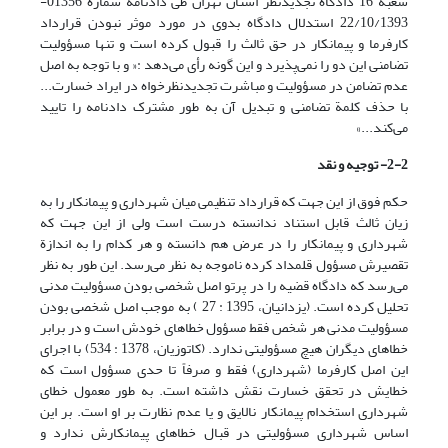
شعبة 16 دادگاه تجدیدنظر استان تهران طی دادنامة شماره 01356-
22/10/1393 استدلال دادگاه بدوی در مورد موثر نبودن قرارداد
کارفرما و پیمانکار در حق ثالث را قبول کرده است و تنها مسؤولیت
تضامنی این دو را نمی‌پذیرد و این گونه رأی می‌دهد :« و با توجه به اصل
عدم تضامن در مسؤولیت و مباشرت تجدیدنظرخواه در ایراد خسارت...
با حذف کلمة تضامنی و تبدیل آن به طور مشترک دادنامه را تایید
می‌کند...»
2-2- توجیه و نقد
حکم فوق از این جهت که قرارداد تنظیمی میان شهرداری و پیمانکار را به
زیان ثالث قابل استناد ندانسته درست است ولی از این جهت که
شهرداری و پیمانکار را در عرض هم دانسته و هر کدام را به اندازة
تقصیرش مسؤول قلمداد کرده ناموجه به نظر می‌رسد. این طور به نظر
می‌رسد که دادگاه قضیه را در پرتو اصل شخصی بودن مسؤولیت مدنی
تحلیل کرده است. (یزدانیان، 1395 : 27 ) به موجب اصل شخصی بودن
مسؤولیت مدنی هر شخص فقط مسؤول خطاهای خودش است و در برابر
خطاهای دیگران هیچ مسؤولیتی ندارد. (کاتوزیان، 1378 : 534) با اجرای
این اصل کارفرما (شهرداری) فقط و صرفاً تا حدی مسؤول است که
خطایش در تحقق خسارت نقش داشته است. به طور معمول خطای
شهرداری استخدام پیمانکار نالایق و یا عدم نظارت بر او است. بر این
اساس شهرداری مسؤولیتی در قبال خطاهای پیمانکارش ندارد و