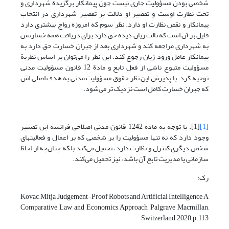
شخصی بودن مسؤولیت جاری نیست چون پیمانکار برگزیدة شهرداری و
تحت نظارت اوست و تقصیر او دلالت بر تقصیر شهرداری در انتخاب
پیمانکار و نقص نظارت او دارد. نظر سوم که امروزه رواج بیشتری دارد
قایل بر آن است که ثالث زیان دیده حق دارد برای دریافت همة خسارتش
به شهرداری مراجعه کند و شهرداری بعد از جبران خسارت حق دارد به
پیمانکار عامل ورود زیان رجوع کند. این نظر را می‌توان بر اساس نظریة
مسؤولیت متبوع ناشی از فعل تابع و مادة 12 قانون مسؤولیت مدنی
توجیه کرد. با پذیرش این نظر حقوق مسؤولیت مدنی به هدف اصلی اش
که جبران خسارت کامل است نزدیک تر می‌شود.
[1]
[1]. با توجه به ماده 1242 قانون مدنی اصلاحی فرانسه این تفسیر
وجود دارد که نه تنها مسؤولیت را بر شخصی که بر اعمال و فعالیتهای
شخص دیگری کنترل و نظارت دارد، تحمیل می‌کند بلکه چنان‌چه از لحاظ
سازمانی یا مدیریت تابع آن باشد، نیز تحمیل می‌کند.
رک:
Kovac, Mitja, Judgement-Proof Robots and Artificial Intelligence A
Comparative Law and Economics Approach, Palgrave Macmillan,
Switzerland, 2020, p.113