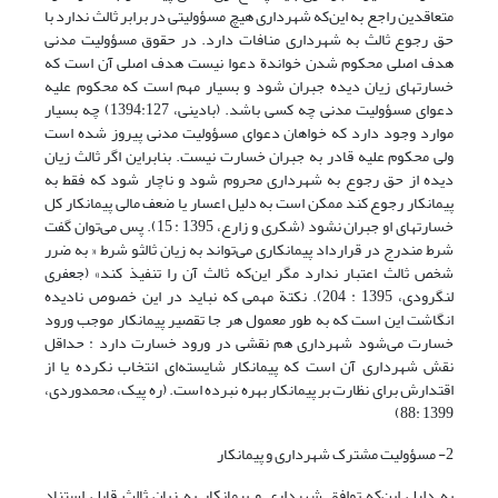
متعاقدین راجع به این‌که شهرداری هیچ مسؤولیتی در برابر ثالث ندارد با
حق رجوع ثالث به شهرداری منافات دارد. در حقوق مسؤولیت مدنی
هدف اصلی محکوم شدن خواندة دعوا نیست هدف اصلی آن است که
خسارتهای زیان دیده جبران شود و بسیار مهم است که محکوم علیه
دعوای مسؤولیت مدنی چه کسی باشد. (بادینی، 1394:127) چه بسیار
موارد وجود دارد که خواهان دعوای مسؤولیت مدنی پیروز شده است
ولی محکوم علیه قادر به جبران خسارت نیست. بنابراین اگر ثالث زیان
دیده از حق رجوع به شهرداری محروم شود و ناچار شود که فقط به
پیمانکار رجوع کند ممکن است به دلیل اعسار یا ضعف مالی پیمانکار کل
خسارتهای او جبران نشود (شکری و زارع، 1395 : 15). پس می‌توان گفت
شرط مندرج در قرارداد پیمانکاری می‌تواند به زیان ثالثو شرط « به ضرر
شخص ثالث اعتبار ندارد مگر این‌که ثالث آن را تنفیذ کند» (جعفری
لنگرودی، 1395 : 204). نکتة مهمی که نباید در این خصوص نادیده
انگاشت این است که به طور معمول هر جا تقصیر پیمانکار موجب ورود
خسارت می‌شود شهرداری هم نقشی در ورود خسارت دارد : حداقل
نقش شهرداری آن است که پیمانکار شایسته‌ای انتخاب نکرده یا از
اقتدارش برای نظارت بر پیمانکار بهره نبرده است. (ره پیک، محمدوردی،
1399 :88)
2- مسؤولیت مشترک شهرداری و پیمانکار
به دلیل این‌که توافق شهرداری و پیمانکار به زیان ثالث قابل استناد