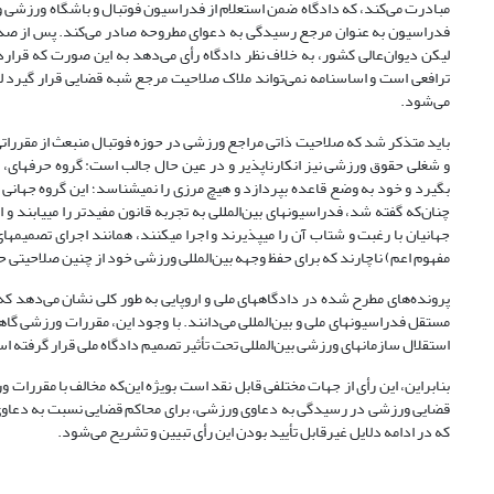
لیکن دیوان‌عالی کشور، به خلاف نظر دادگاه رأی می‌دهد به این صورت که قرارد
ترافعی‌ است و اساسنامه نمی‌تواند ملاک صلاحیت مرجع شبه قضایی قرار گیرد ل
می‌شود.
باید متذکر شد که صلاحیت ذاتی مراجع ورزشی در حوزه فوتبال منبعث از مقرراتی
و شغلی حقوق ورزشی نیز انکارناپذیر و در عین حال جالب است: گروه حرفه‏ای، نه
بگیرد و خود به وضع قاعده بپردازد و هیچ مرزی را نمی‏شناسد؛ این گروه جهانی وی
چنان‌که گفته شد، فدراسیونهای بین‌المللی به تجربه قانون مفیدتر را می‏یابند و
مفهوم اعم) ناچارند که برای حفظ وجهه بین‌المللی ورزشی خود از چنین صلاحیتی ح
پرونده‌های مطرح شده در دادگاههای ملی و اروپایی به طور کلی نشان می‌دهد که، 
مستقل فدراسیونهای ملی و بین‌المللی می‌دانند. با وجود این، مقررات ورزشی گاه
استقلال سازمانهای ورزشی بین‌المللی تحت تأثیر تصمیم دادگاه ملی قرار گرفته است (ppelet, 2010: 23-24
بنابراین، این رأی از جهات مختلفی قابل نقد است بویژه این‌که مخالف با مقررات
قضایی ورزشی در رسیدگی به دعاوی ورزشی، برای محاکم قضایی نسبت به دعاوی و
که در ادامه دلایل غیرقابل تأیید بودن این رأی تبیین و تشریح می‌شود.