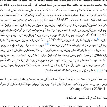
 دیوان مقرر داشته است: «اصولاً اساسنامه نمی‌تواند ملاک صلاحیت مرجع شبه قضایی قرار گیرد». دیوان و دادگا
د دعوا را توصیف کند؛ چه بسا توصیف قرارداد کارکردش برای تمییز قواعدی است که
کم بر قرارداد از جمله مقررات آیینی مثل مؤلفه «صلاحیت» می‌شود به گونه‌ای که قرارداد خصوصی
موضوعی پیدا می‌کند؛ در واقع، دیوان در خصوص توصیف قرارداد که یک مسأله حقوقی است (کاتوزیان، ۱387: 58)، نقش نظارتی دارد 
 شد که، ویژگی ورزشی ناظر بر « فعالیت ورزشی یا حقوق مربوط ‌به آن» است. از این نقط
تبال با «ویژگی ورزشی» ارتباط مستقیم دارد؛ به گونه‌ای که، در نظر گرفتن ضابطه «وی
عنوان «منشا و ریشه پاسخها» در دعاوی ورزشی محسوب می‌شود (G. Couturier, 2003: 61). در رأی دیوان، قرارداد ورزشی در حوزه فوتبال به 
[7]
بال»
به عنوان یک قرارداد ورزشی(Lillig, 2009: 64) می‌تواند چنین ت
[8]
بالی) خود را در اختیار باشگاه قرار می‌دهد».
طبق بند «د» از قانون الحاق جمهوری ا
 علیه آپارتاید در ورزش مصوب 1366 مجلس شورای اسلامی اصطلاح «‌قراردادهای ورزشی» به هر قراردادی که به منظور سازمان داد
 یابد، اطلاق می‌شود. دیوان می‌توانست با قید این عبارت که قرارداد به سبب داشتن و
له صلاحیت دانسته و مهر تایید بر صلاحیت مراجع ورزشی بزند. از طرف دیگر، دادگاه نیز
در خصوص دعاوی آنان، رأی خود را به قدری استحکام بخشد که دیوان را به پذیرش 
پیک
[10]
به شرح زیر به رسمیت شناخته شده است:
سیاست)روی می‌دهد، در جنبش المپیک سازمانهای ورزشی باید بی‌طرفی سیاسی را اعمال 
ش، تعیین ساختار و حاکمیت سازمانهای خود، برخورداری از حق انتخابات عاری از هرگونه
.
وان به شرح ذیل تبیین می‌شود.
قانون اساسی به عنوان قانون برتر و عالی ضمن بیان اصول کلی، بیان جزئیات را به قوانین عادی محول کرده است. اصل 159 قان