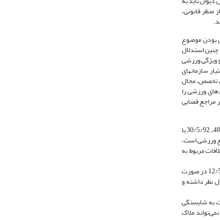
دیوان باید به
 منظر قانونی،
خصصی بودن موضوع
 چنین استدلال
و ویژگی ورزشی
یار سازمانهای
ان تخصص، مجال
 قراردادهای ورزشی را
ابل رسیدگی در مراجع قضایی
مبانی صدور رأی شعبه 5 دیوان عالی کشور، فرجام خواهی است که از رأی شعبه 214 دادگاه عمومی حقوقی تهران صورت گرفته است. این شعبه طی دادنامه شماره 486 ـ 30/5/92 با
اجع ورزشی است،
رزش فوتبال (که مشخصه ورزشی این دسته از قراردادها آنها را به سمت رسیدگی مراجع ورزشی سوق می‌دهد)؛ 2. اختلافات مربوط به
از جهت موضوعی، ماده نزاع دراین پرونده مربوط است به ایفای تعهد پرداخت 50 درصد حقوق ماهانه و پیش قرارداد و حق انتقال به مدت 4 سال از 12/5/83 تا 12/5/87 در صورت
ل نظر داشته و
لاحیت به شایستگی
لال که اساسنامه نمی‌تواند ملاک