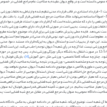
 عمومی دانسته است و در واقع دیوان عقیده به صلاحیت عام مراجع قضایی در خصوص 
تعهد دعوای ترافعی بوده که تنها قابل رسیدگی در مراجع قضایی است؛ و 3- اصولاً اساسنامه نمی‌تواند ملاک صلاحیت مرجع شبه قضایی قرار گیرد. با
کافی برخوردار نیست و این نقص را دارد که مشخص نشده است که آیا قرارداد مورد استناد طرفین دعوا د
به تخلفات ورزشی نیست. بدیهی است در صورتی که قرارداد دارای ماهیت ورزشی باشد ح
ز دست نمی‌دهد. فایده عملی پذیرش ماهیت ورزشی برای قرارداد موضوع خواسته مطروح
. معلوم است که قرارداد ورزشی، خود نوعی قرارداد مدنی(در مفهوم اعم) است ولی هر
ند. این خود از بدیهیات است و استدلال دیوان به این‌که قرارداد مستند دعوا، مدنی
این‌که ماهیت ورزشی دارد)، استدلال چندان محکمی برای نفی صلاحیت مراجع ورزشی نیست. لذا آن‌چه در رأی شعبه 5 دیوان توجه را
ماهیت ورزشی مثل «پرداخت حق انتقال به مدت 4 سال از 12/5/83 تا 12/5/87 در صورت انتقال به باشگاه دیگر» ویژگی ورزشی ندارد، پس چه چ
، چنان‌چه مسأله کاملاً تخصصی- ورزشی مثل «حق آموزش
[4]
» بازیکن فوتبال یا
ن توجه به جنبه و مشخصه تخصصی- ورزشی و در نتیجه بی‌اعتنا به صلاحیت ارکان قضای
 و بالأخص دعوای موضوع دادنامه شعبه 5 دیوان، صحیح نخواهد بود.
خود این امر که اختلافات ورزشی در فرض«
ی برد که معیار «ترافعی بودن» از اساس معیار درستی برای تعیین مرزهای صلاحیتی د
ا در رأی خویش به عنوان مرجع شبه قضایی ذکر کرده است و مراجع شبه قضایی نیز واجد صلاحیت ترافعی ه
ان، ترافعی بودن را معیار صلاحیت بدانیم، در این صورت کمیته انضباطی فدراسیون فوتبال (به عن
صلاحیت داداگاه عمومی به عنوان یک مرجع قضایی
در مقابل مرجع شبه قضایی است؛ پس 
مستند دعوا توسط آن شعبه است. توضیح این‌که، شعبه مذکور در دادنامه خویش، به عکس دادگاه نخ
داخل در صلاحیت دادگاه عمومی دانسته است. آن‌چه مسلم است این است که دادگاه نخستین ماده 66 اساسنامه فدراسیون فوتبال را د