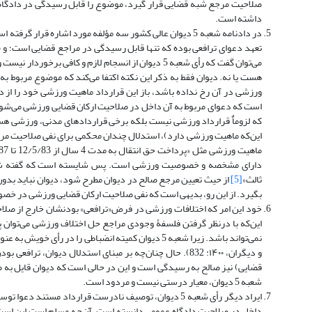
صلاحیت مرجع شبه قضایی قرار گیرد، موضوع را قابل رسیدگی در دادگاه
داشته است.
می‌توان گفت که رأی شعبه 5 دیوان از انسجام لازم و 
هست یا نه. دیوان فقط به ذکر این نکته اکتفا می‌کند که موضوع مربوط 
ورزشی در آن رخ نداده باشد، باز این قرارداد ماهیت ورزشی خود را ا
است که دعوای مربوط به آن داخل در صلاحیت ارکان قضایی ورزشی می‌شود
که لزوماٌ قرارداد ورزشی نیست بلکه برخی قراردادهای مدنی، ورزشی هست
دارای مشخصه و خصوصیت ورزشی است. پس شایسته است که گفته شود
ثالث»
[5]
از حیث تعیین مرجع صالح در دیوان مطرح شود، دیوان نباید بدو
بگیرد. از این رو، بدیهی است که نفی صلاحیت ارکان قضایی ورزشی در خصوص چنین دعاوی
این‌که با درنظر گرفتن فلسفۀ وجودی مراجع حل اختلاف ورزشی می‌توان پ
نمی‌تواند باشد. زیرا شعبه 5 دیوان کمیته انضباطی ر
و دیگران، ۱۴۰۰: 832). حال چنان‌چه بر مبنای استدلال دیو
قضایی) نیز صالح به رسیدگی است و این در حالی است که دیوان قایل به 
شعبه 5 دیوان، معیار درستی نیست و مردود است.
ایراد دیگر رأی شعبه 5 دیوان، توصیف نادرست قرارداد 