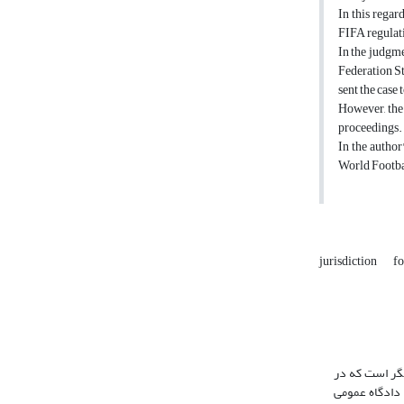
In this regar
FIFA regulati
In the judgmen
Federation Sta
sent the case
However, the 
proceedings.
In the author
World Footbal
jurisdiction
fo
گر است که در
 دادگاه عمومی