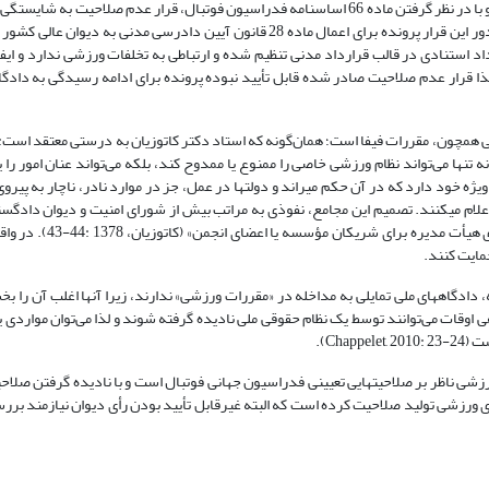
مبادرت می‌کند، که دادگاه ضمن استعلام از فدراسیون فوتبال و باشگاه ورزشی و با در نظر گرفتن ماده 66 اساسنامه فدراسیون فوتبال، قرار عدم 
فدراسیون به عنوان مرجع رسیدگی به دعوای مطروحه صادر می‌کند. پس از صدور این قرار پرونده برای اعمال ماده 28 قانون آیین دادرس
اد استنادی در قالب قرارداد مدنی تنظیم شده و ارتباطی به تخلفات ورزشی ندارد و ایف
ذا قرار عدم صلاحیت صادر شده قابل تأیید نبوده پرونده برای ادامه رسیدگی به دادگا
 همچون، مقررات فیفا است؛ همان‌گونه که استاد دکتر کاتوزیان به درستی معتقد است: 
 تنها می‌تواند نظام ورزشی خاصی را ممنوع یا ممدوح کند، بلکه می‌تواند عنان امور را 
ژه خود دارد که در آن حکم می‏راند و دولتها در عمل، جز در موارد نادر، ناچار به پیرو
 اعلام می‏کنند. تصمیم این مجامع، نفوذی‏ به مراتب بیش از شورای امنیت و دیوان دادگس
جهانیان با رغبت و شتاب آن را می‏پذیرند و اجرا می‏کنند، همانن
مایت کنند.
دادگاههای ملی تمایلی به مداخله در «مقررات ورزشی» ندارند، زیرا آنها اغلب آن را بخ
ی اوقات می‌توانند توسط یک نظام حقوقی ملی نادیده گرفته شوند و لذا می‌توان مواردی ی
Cha).
 ورزشی ناظر بر صلاحیتهایی تعیینی فدراسیون جهانی فوتبال است و با نادیده گرفتن صلا
رزشی تولید صلاحیت کرده است که البته غیرقابل تأیید بودن رأی دیوان نیازمند بر