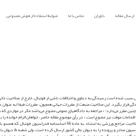
ارسال مقاله
داوران
تماس با ما
ضوابط استفاده از هوش مصنوعی
ل سبب شده است رسیدگی به دعاوی و اختلافات ناشی از فوتبال، خارج از صلاحیت ذات
دگی قرار بگیرد. این صلاحیت منبعث از مقررات جهانی همچون، مقررات فیفا (به عنوان ع
هانی فوتبال) است؛ در این راستا، بند 2 ماده 59 اساسنامۀ فیفا مصوب 2016 چنین مقرر می‌دارد: « مراجعه به دادگاههای عمومی ممنوع می‌باشد مگر در 
قدامات موقت نیز ممنوع است.» در رأی موضوع مقاله حاضر، خواهان الزام خوانده را به
اساسنامۀ فیفا می‌باشد، قرار عدم صلاحیت به شایستگی کمیته انض