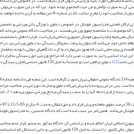
میته انضباطی) مورد تایید و پذیرش دیوان قرار نگرفته است. در خصوص این استدلال 
دستی آن به صورت توأمان و من حیث المجموع توجه شود؛ چرا که در این صورت می‌توان از
طرح ساخت، که در شماره «8» این مقاله به آن پرداخته خواهد شد.
ور در خصوص صلاحیت ذاتی ارکان قضایی فدراسیون فوتبال در خصوص دعاوی با ویژگی ذاتی ورزشی و ت
بال را که موضوعات با مشخصه حقوق ورزشی هستند، در صلاحیت دادگاه عمومی می‌داند که
وتبال یعنی فیفا و فدراسیون فوتبال جمهوری اسلامی ایران است. قراردادهای با مشخصه 
ام خاص خود می‌باشد که بتوان پذیرفت سازوکار رسیدگی به دعاوی ورزشی نیز در اخت
تصادی پیچده فنی است که هنوز نمی‌توان ادعا کرد دادگاههای دولتی با توجه به فقد
اوی را داشته باشند. رأی شعبه 5 دیوان عالی کشور این ایراد اساسی را نیز به صورت عینی دارد که مراجع ورزشی حق رسیدگی به
[2]
) دعوای ترافعی است و مستنداً به اصل 159 قانون اساسی ق
ت صادر کرده است. پس در این پرونده با پذیرش این‌که دعاوی و منازعات ورزشی در صلاحیت مر
سه امر مطرح می‌شود: 1- قراردادهای و
وتبال می‌باشد. همین امر نیز سبب شده است که دادگاه نخستین، به فدراسیون فوتبا
ساسنامه فدراسیون فوتبال جمهوری اسلامی ایران اعلام شده و بر اساس آن دادگاه مذکور به صدور قرار عدم ص
نظر داده است. به عکس، شعبه 5 دیوان عالی کشور، با استناد به اصل 159 قانون اساسی، و با این استد