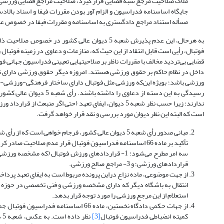
ملاک صلاحیت مرجع شبه قضایی قرار گیرد، صلاحیت مراجع قضایی ورزشی (ک
جایگاه اساسنامه فدراسیون و الزام آور بودن مقررات فیفا و اسناد بالا
مسأله استناد مراجع دادگستری به اساسنامه و مقررات فیفا در خصوص عدول از صلاحیت خود را م
به هرحال، این عدم پذیرش شعبه 5 دیوان عالی کش
فوتبال، رأیی است قابل انتقاد از این حیث که، منازعات و دعاوی در زمینه فوت
قضایی بی‌تردید مخالف با مقررات ناظر بر صلاحیتهایی تعیینی فدراسیون جهانی ف
داخل در نظام حاکم بر حقوق ورزشی هستند. امروزه دیگر حقوق ورزشی دارای نظ
ورزشی باشد؛ بویژه این‌که ورزشی مثل فوتبال دارای ساختار فرهنگی-ورزشی-اق
رسیدگی به این دسته از دع
ندارند؛ زیرا حسب نظر شعبه 5 دیوان، ایفای تعهد (حتی اگر منبعث از قرارداد ورزشی باشد
است که البته این نظر دیوان مورد بررسی و نقد قرار خواهد گرفت.
تأکید بر ماده 66 اساسنامه فدراسیون فوتبال قرار عدم صلاحی
قراردادهای ورزشی؛ و 3- مراجع صالح ورزشی.
انتقال به باشگاه دیگر که دارای مشخصه ورزشی و فنی تخصصی در حوزه ف
استعلام از این مرجع ورزشی را مورد توجه قرار بدهد.
از جهات حکمی دادگاه نخستین، ماده 66 ا
کمیته انضباطی فدراسیون فوتبال
[3]