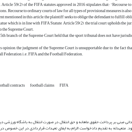
d, Article 59(2) of the FIFA statutes approved in 2016 stipulates that: “Recourse to
ons. Recourse to ordinary courts of law for all types of provisional measures is also
t mentioned in this article, the plaintiff seeks to oblige the defendant to fulfill ob
tue which is in line with FIFA Statute, Article 59(2), the trial court upholds the juri
 to the Supreme Court.
5th branch of the Supreme Court held that the sport tribunal does not have jurisdicti
's opinion, the judgment of the Supreme Court is unsupportable due to the fact that 
l Federation, i.e. FIFA and the Football Federation.
otball contracts
football claims
FIFA
تی مبنی بر پرداخت حقوق ماهانه و حق انتقال در صورت انتقال به باشگاه ورزشی دی
‌شود. متعهدله به تقدیم دادخواست الزام به ایفای تعهدات قراردادی در این خصوص در