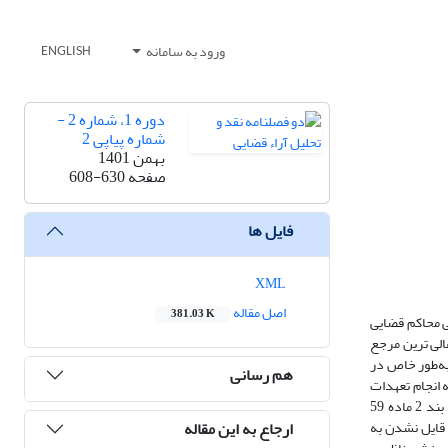
ورود به سامانه
ENGLISH
دوره 1، شماره 2 -
شماره پیاپی 2
بهمن 1401
صفحه
608-630
فایل ها
XML
اصل مقاله
381.03 K
ی محاکم قضایی
الی ترین مرجع
مواردی که به‌طور خاص در
هم رسانی
 انجام تعهدات
ناشی از یک قرارداد ورزشی کرده است و دادگاه نخستین با قایل شدن به صلاحیت مراجع ورزشی به استناد به ماده 66 اساسنامه فدراسیون فوتبال که همسو با بند 2 ماده 59
ارجاع به این مقاله
باطی فدراسیون صادر و پرونده را به دیوان عالی کشور ارسال کرده است، ولی شعبه ۵ دیوان با قایل نشدن به