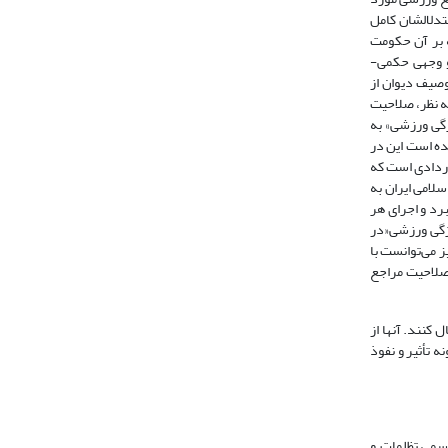
ه استدلالشان کامل
 بر آن حکومت
ت دو وجهی حکمی-
که در این راستا بایستی توصیف دیوان از
ه نظر، صلاحیت
ژگی ورزشی» به
درستی توصیف نشده است این در
عریف شود: «قراردادی است که
سلامی ایران به
ن، پیشبرد و اجرای هر
یژگی ورزشی«در
 می‌توانست با
صلاحیت مراجع
کنند. آنها از
 تأثیر و نفوذ
ون اساسی مقرر می‌دارد: « مرجع رسمی تظلمات و