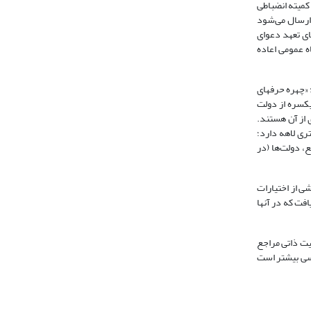
صلاحیت به شایستگی کمیته انضباطی
ی مدنی به دیوان عالی کشور ارسال می‌شود
ای تعهد دعوای
ه عمومی اعاده
«چهره حرفه‏ای
یکسره از دولت
ی از آن هستند.
تری لاهه دارد؛
د اجرای تصمیمهای هیأت مدیره برای شریکان مؤسسه یا اعضای انجمن» (کاتوزیان، 1378 :44-43). در واقع، دولت‌ها (در
شی از اختیارات
افت که در آنها
حیت ذاتی مراجع
رسی بیشتر است