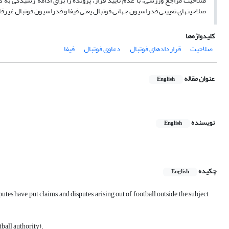
صلاحیت مراجع ورزشی، با عدم تأیید قرار، پرونده را برای ادامه رسیدگی به د
صلاحیتهای تعیینی فدراسیون جهانی فوتبال یعنی فیفا و فدراسیون فوتبال غیرقا
کلیدواژه‌ها
صلاحیت
قراردادهای فوتبال
دعاوی فوتبال
فیفا
عنوان مقاله
English
نویسنده
English
چکیده
English
utes have put claims and disputes arising out of football outside the subject
tball authority).