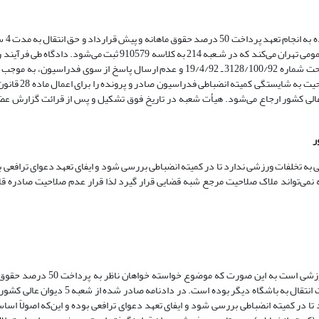
لغایت 12/5/87 در صورت انتقال به باشگاه دیگر به خواهان تقدیم دادگاههای عمومی تهران می‌کند که در شـعبه 214 به کلا
استعلام از فدراسیون فوتبال و باشگاه ورزشی پ. و وصول پاسخ باشگاه اخیر تحت شماره 3128/100/92 ـ 19/4/92 و عدم ارسال پاسخ از
486 ـ 30/5/92 با استناد به ماده 66 اساسنامه 
ن عالی کشور ارسال می‌کند که در تاریخ 17/6/92 شعبه 5 دیوان عالی کشور ارجاع می‌شود. هیأت شعبه در تاریخ فوق تشکیل و پس از قرائت گ
طی به تخلفات ورزشی ندارد تا در کمیته انضباطی بررسی شود و ایفای تعهد دعوای ترافعی ب
امه نمی‌تواند ملاک صلاحیت مرجع شبه قضایی قرار گیرد لذا قرار عدم صلاحیت صادره قاب
خواسته موضوع دادنامه در خصوص تعهد قراردادی با موضوع حقوق ورزشی است 
قرارداد و حق انتقال به مدت 4 سال از 12/5/83 لغایت 12/5/87 در صورت انتقال به باشگاه دی
تا در کمیته انضباطی بررسی شود و ایفای تعهد دعوای ترافعی بوده و این‌که اصولاً اساس