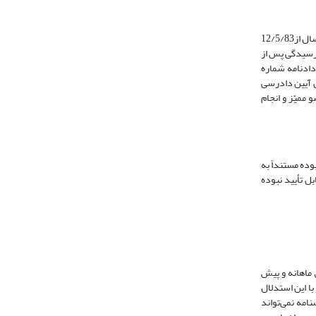
آقای ش.و. به وکالت از م. به طرفیت آقای الف.خ. دادخواستی مبنی بر الزام خوانده به انجام تعهد پرداخت 50 درصد حقوق ماهانه و پیش قرارداد و حق انتقال به مدت 4 سال از12/5/83
سه 910579 ثبت می‌شود. دادگاه طی فرآیند رسیدگی پس از
 سوی فدراسیون، به موجب دادنامه شماره
فدراسیون فوتبال قرار عدم صلاحیت به شایستگی کمیته انضباطی فدراسیون صادر و پرونده را برای اعمال ماده 28 قانون آیین دادرسی
زارش عضو ممیّز و انجام
وده مستنداً به
ل تأیید نبوده
به این صورت که موضوع خواسته خواهان ناظر به پرداخت 50 درصد حقوق ماهانه و پیش
گر بوده است. در دادنامه صادر شده از شعبه 5 دیوان عالی کشور با این استدلال
نامه نمی‌تواند