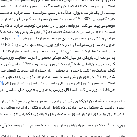
استناد و به رسمیت شناخته لیکن شعبه 5
نیست. از یک طرف، دیوان اصلاً به درستی نتوانسته است قرارداد مستن
دارد(کاتوزیان، ۱387: 15)، منجر به تعیین مقررات حا
مستند دعوا، بر اساس ضابطه مشخصه یا ویژگی «ورزشی» می‌بود. باید متذکر
[6]
مراجع ورزشی در خصوص دعاوی مربوط به قرارداد ورزشی
در حوزه فو
حالی است که قرارداد استنادی، دارای خصیصه ورزشی است. «قرارداد فوت
به موجب آن، بازیکن در قبال اخذ مبلغی به‌عنوان اجرت، فعالیت ورزشی(فوت
کنوانسیون بین‌المللی
گونه فعالیت ورزشی یا حقوق مربوط‌به آن از جمله ارائه خدمات انعقاد می
شمار اختلاف در امور ورزشی است»، مسأله منازعات فوتبال را مقدم بر مسأ
استناد به مقررات ورزشی بین‌المللی و اصولی مثل اصل استقلال ورزشی
[9]
حل اختلاف ورزشی کند. استقلال ورزش به عنوان پنجمین اصل اساسی الم
«با به رسمیت شناختن این‌که ورزش در چارچوب نظام اجتماع و جمع (به دور از 
حقوق و تعهدات مستقل برخوردارند، که شامل ایجاد و کنترل آزادانه قوانین ورز
عامل خارجی و برخورداری از مسؤولیت تضمین اجرای اصول حکمرانی خوب است» (Olympic Charter, 2020: 11)
روی‌کرد نگارنده در خصوص این اظهارنظرش نسبت به صحیح نبودن مستند رأی دی