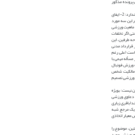
پرونده مذکور
در دادنامه شعبه 5 دیوان عالی کشور سه مؤلفه مورد اشاره قرار گرفته است: 1- قرارداد استنادی در قالب قرارداد مدنی تنظیم شده و ارتباطی به تخلفات ورزشی ندارد؛ 2- ایفای
 دقت نظر در این سه مورد
ارای ماهیت ورزشی
تی اگر تخلفات
ه طرفین، این
 قرارداد مدنی
 است (علی رغم
 جلب می کند، این است که اگر مسأله مهمی با
یزی در حوزه ورزش فوتبال
 «مالکیت شخص
ی ورزشی تصمیم
ترافعی» بودنشان خارج از صلاحیت ذاتی مراجع حل اختلاف ورزشی است، چندان استدلال موجهی از جانب شعبه 5 دیوان نیست؛ بویژه
ر دعاوی ورزشی
ستند(باقری زیاری
وان یک مرجع شبه
معیار اتخاذی
ستین، موضوع را
ر خصوص صلاحیت مراجع ورزشی مورد