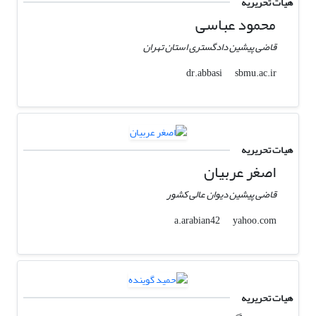
هیات تحریریه
محمود عباسی
قاضی پیشین دادگستری استان تهران
sbmu.ac.ir
dr.abbasi
هیات تحریریه
اصغر عربیان
قاضی پیشین دیوان عالی کشور
yahoo.com
a.arabian42
هیات تحریریه