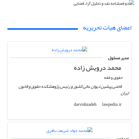
اعضای هیات تحریریه
مدیر مسئول
محمد درویش زاده
حقوق و فقه
قاضی پیشین دیوان عالی کشور و رئیس پژوهشکده حقوق و قانون
ایران
lawpedia.ir
darvishzadeh
سردبیر