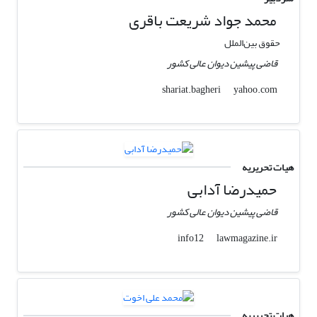
محمد جواد شریعت باقری
حقوق بین‌الملل
قاضی پیشین دیوان عالی کشور
yahoo.com
shariat.bagheri
هیات تحریریه
حمیدرضا آدابی
قاضی پیشین دیوان عالی کشور
lawmagazine.ir
info12
هیات تحریریه