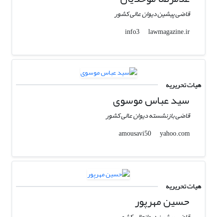
قاضی پیشین دیوان عالی کشور
lawmagazine.ir
info3
هیات تحریریه
سید عباس موسوی
قاضی بازنشسته دیوان عالی کشور
yahoo.com
amousavi50
هیات تحریریه
حسین مهرپور
قاضی پیشین دیوانعالی کشور