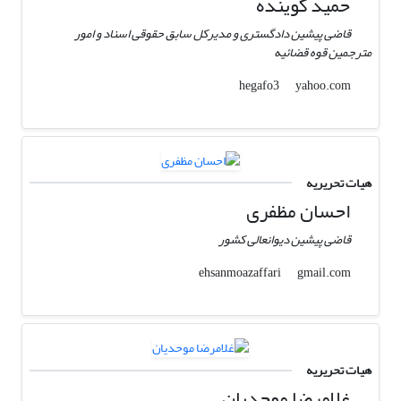
حمید گوینده
قاضی پیشین دادگستری و مدیرکل سابق حقوقی اسناد و امور
مترجمین قوه قضائیه
yahoo.com
hegafo3
هیات تحریریه
احسان مظفری
قاضی پیشین دیوانعالی کشور
gmail.com
ehsanmoazaffari
هیات تحریریه
غلامرضا موحدیان