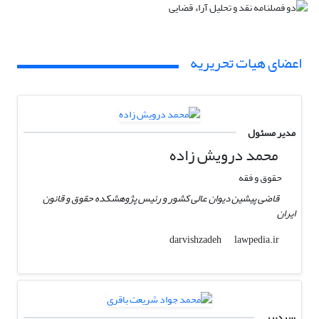
اعضای هیات تحریریه
مدیر مسئول
محمد درویش زاده
حقوق و فقه
قاضی پیشین دیوان عالی کشور و رئیس پژوهشکده حقوق و قانون
ایران
lawpedia.ir
darvishzadeh
سردبیر