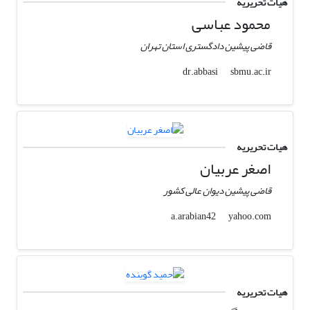
هیات تحریریه
محمود عباسی
قاضی پیشین دادگستری استان تهران
sbmu.ac.ir
dr.abbasi
هیات تحریریه
اصغر عربیان
قاضی پیشین دیوان عالی کشور
yahoo.com
a.arabian42
هیات تحریریه