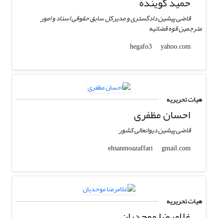
حمید گوینده
قاضی پیشین دادگستری و مدیرکل سابق حقوقی اسناد و امور
مترجمین قوه قضائیه
yahoo.com
hegafo3
هیات تحریریه
احسان مظفری
قاضی پیشین دیوانعالی کشور
gmail.com
ehsanmoazaffari
هیات تحریریه
غلامرضا موحدیان