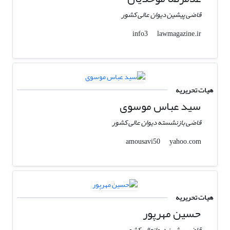
قاضی پیشین دیوان عالی کشور
lawmagazine.ir
info3
هیات تحریریه
سید عباس موسوی
قاضی بازنشسته دیوان عالی کشور
yahoo.com
amousavi50
هیات تحریریه
حسین مهرپور
قاضی پیشین دیوانعالی کشور