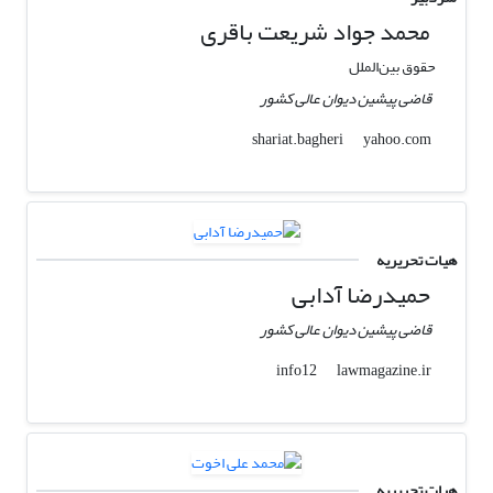
محمد جواد شریعت باقری
حقوق بین‌الملل
قاضی پیشین دیوان عالی کشور
yahoo.com
shariat.bagheri
هیات تحریریه
حمیدرضا آدابی
قاضی پیشین دیوان عالی کشور
lawmagazine.ir
info12
هیات تحریریه