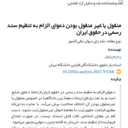
منقول یا غیر منقول بودن دعوای الزام به تنظیم سند
رسمی در حقوق ایران
نوع مقاله : نقد رای دیوان عالی کشور
نویسنده
رحیم پیلوار
استادیار حقوق دانشکدگان فارابی دانشگاه تهران
10.22034/analysis.2023.701506
چکیده
دعوای الزام به تنظیم سند رسمی در حقوق ایران ازجمله دعاوی شایع
است و به علت پاره‌ای ابهامات بعضاً بین دادگاهها در خصوص منقول یا
غیرمنقول بودن آن اختلاف صلاحیت پیش می‌آید. با عنایت به این‌که
مطابق الزامات حقوق ثبت، تا معامله اموال غیرمنقول ثبت نشود، دست
کم در مقابل اشخاص ثالث قابل استناد نیست، در صورت امتناع
فروشنده از تنظیم سند، خریدار به اقامه چنین دعوایی مجبور می‌شود.
حال اولین پرسشی که در خصوص این دعوا مطرح می‌شود این است که