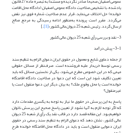
عمومی اصفهان صحیحاً صادر نگردیده و مستنداً به تبصره ماده 27 قانون
یادشده، با تشخیص صلاحیت دادگاه عمومی اصفهان (دادگاه محل اقامت
خوانده) حل اختلاف می‌نماید، قرار عدم صلاحیت شماره فوق نیز نقض
می‌گردد. مقرر است پرونده به‌منظور ادامه رسیدگی به مرجع صالح
ارسال گردد. رئیس شعبه 25 دیوان‌عالی کشور»
[1]
.]
3- نقد و بررسی رأی شعبه 25 دیوان عالی کشور
3-1- پیش درآمد
از جمله دعاوی شایع و معمول در حقوق ایران دعوای الزام به تنظیم سند
رسمی توسط خریدار علیه فروشنده است. صرف‌نظر از مسائل حقوقی
مهمی که در این خصوص مطرح می‌شود، یکی از نخستین مسائل که باید
تعیین تکلیف شود این است که این دعوا در صلاحیت دادگاه اقامتگاه
خوانده است یا محل وقوع ملک؟ به بیان دیگر این دعوا منقول است یا
غیرمنقول؟
پاسخ به این پرسش در حقوق ما نیاز به توجه به یکسری مقدمات دارد
که اگر توجه لازم به آنها نشود از تعیین پاسخ صحیح این پرسش ناتوان
خواهیم بود. این مقاله قصد دارد در قالب نقد یک رأی از شعبه 25 دیوان
عالی کشور، نشان دهد که دعوای الزام به تنظیم سند رسمی در حقوق
ایران دعوایی منقول است و باید در دادگاه محل اقامتگاه خوانده طرح
شود.