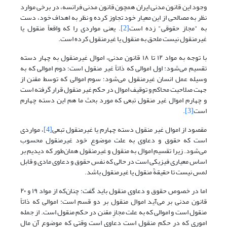
وجود این قانون مدنی ایران همچون قانون مدنی فرانسه، در برخی موارد
نظر به مصالحی از این معیار خود تجاوز کرده و نظر به اهداف خود، دست
به "مجاز حقوقی" زده است
[2]
. یعنی مواردی را که واقعاً منقول یا
غیرمنقول نیست ملحق به منقول یا غیرمنقول کرده است.
با توجه به مواد ۱۲ تا ۱۸ قانون مدنی، اموال غیرمنقول به چهار دسته
تقسیم می‌شود: اول اموالی که ذاتاً غیر منقول است؛ دوم اموالی که به
وسیله عمل انسان غیرمنقول می‌شود؛ سوم اموالی که توسط مقنن از
جهت صلاحیت محاکم و توقیف اموال در حکم غیر منقول قرار گرفته است
و چهارم اموال غیر منقول تبعی که مورد بحث ما هم این دسته چهارم
است
[3]
.
مقصود از اموال غیر منقول دسته چهارم یا غیرمنقول تبعی
[4]
، مواردی
است که حقوق و دعاوی به علت موضوع خود غیرمنقول محسوب
می‌شود. زیرا تقسیم اموال به منقول و غیرمنقول همان‌طور که دیدیم بر
اساس معیاری فیزیکی است در حالی که نفس حقوق و دعاوی مادی و قابل
لمس نیست تا حقیقةً منقول یا غیرمنقول باشد.
اما در خصوص حقوق و دعاوی منقول باید گفت: چنان‌که از مواد ۱۹ و ۲۰
قانون مدنی بر می‌آید اموال منقول بر دو قسم است: اموالی که ذاتاً
منقول است و اموالی که به علت مجازِ مقنن در حکم منقول است. از جمله
اموری که در حکم منقول است دعاوی است وقتی که موضوع آن مال