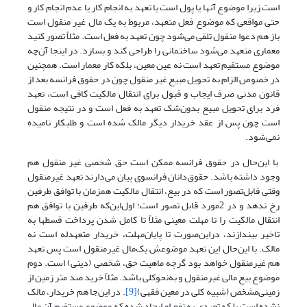
است زیرا موضوع آنها یا پول است یا تعهد به انجام کار یا عدم انجام کار و
حتی مواقعی که موضوع فعل متعهد، مربوط به یک مال غیر منقول است
باز هم دعوا منقول تلقی می‌شود چون تعهد به فعل است. مثلاً تصور کنید
معماری متعهد می‌شود ساختمانی را طراحی کند و بسازد. در اینجا آن‌چه
موضوع مستقیم تعهد است نه عین معین، بلکه کار معمار است. همچنین
در خصوص الزام به تحویل مبیع غیر منقول چون در حقوق فرانسه بعد از
قانون مدنی صرف ایجاب و قبول برای انتقال مالکیت کافی است، تعهد
فرد برای تحویل مبیع بدون‌شک تعهد به فعل است و در نتیجه منقول
است چون پس از عقد خریدار دیگر مالک شده است و طلبکار نامیده
نمی‌شود.
با این‌حال در حقوق فرانسه ممکن است حق شخصی غیر منقول هم
وجود داشته باشد. حقوق‌دانان فرانسوی بیان می‌دارند تعهد غیرمنقول
وقتی قابل‌تصور است که در بیع، انتقال مالکیت همزمان با توافق طرفین
رخ ندهد و در 2مورد قابل تصور است: اول‌این‌که طرفین با توافق هم
انتقال مالکیت را تا مهلت معینی مثلاً تا کامل شدن پرداخت قسطها به
تاخیر بیندازند، دراین‌صورت تا پایان‌مهلت، خریدار متعهدله است نه
مالک. با این‌حال این تعهد موضوعش یک‌مال غیرمنقول است پس تعهد
هم غیرمنقول خواهد بود گرچه ماهیت حق، شخصی (دینی) است. دوم
موضوع بیع مالی غیرمنقول و به‌نحوکلی باشد. مثلاً خرید صد متر زمین از
زمینی‌مشخص (شبیه کلی در معین فقهی)
[9]
. در این‌جا هم خریدار، مالک
نشده است بلکه تعهدی به نفع او ایجاد شده که موضوع مستقیم آن مال