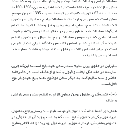
معاملات اراضی و املاک شاهد بودیم ولی نظر غالب این بوده که سند
نقش سازنده در بیع نداشته است (رک: طباطبایی حصاری، 1398، 160 به
بعد ). ماده 62 قانون احکام دایمی توسعه مصوب 1395 آخرین موضع
مقنن است که مقرر می‌دارد: «کلیه معاملات راجع به اموال غیرمنقول
ثبت شده مانند بیع، صلح، اجاره، رهن و نیز وعده یا تعهد به انجام
این‌گونه معاملات باید به طور رسمی در دفاتر اسناد رسمی تنظیم شود.
اسناد عادی که درخصوص معاملات راجع به اموال غیرمنقول تنظیم
شوند مگر اسنادی که بر اساس تشخیص دادگاه دارای اعتبار شرعی
است در برابر اشخاص ثالث غیرقابل استناد بوده و قابلیت معارضه با
اسناد رسمی را ندارند».
بنابراین در حقوق ایران تنظیم سند رسمی تعهد بایع است نه این‌که جزیی
سازنده در عقد مثل ایجاب و قبول باشد و او مکلف است در دفترخانه
حاضر و سند تنظیم کند. به دیگر سخن موضوع تعهد بایع تعهدی از نوع
فعل است.
3-6- نتیجه‌گیری؛ منقول بودن دعاوی الزام به تنظیم سند رسمی اراضی
و املاک
همان‌طور که ملاحظه شد دعوای الزام به تنظیم سند رسمی راجع به اموال
غیرمنقول یکی از دعاوی شایع است که به علت پیچیدگیهای حقوقی در
خصوص ماهیتش، از نظر منقول یا غیر منقول بودن دعوا اختلافاتی مطرح