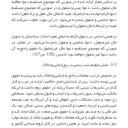
بر اساس معیار ارائه شده در صورتی که موضوع مستقیم دعوا مطالبه
مال منقول باشد، دعوا عینی و منقول و در صورتی که موضوع مستقیم
دعوا الزام خوانده به انجام یک تعهد (انتقال مال، فعل و ترک فعل) باشد
دعوا شخصی و منقول شمرده می‌شود. در این مورد تفاوت نمی‌کند که
تعهد در ارتباط با مال منقول یا غیرمنقول باشد.
بر همین اساس در دعوای الزام به ایفای تعهد احداث ساختمان یا تحویل
مال غیرمنقول، دعوا شخصی و منقول شمرده می‌شود. در مقابل در
صورتی که موضوع مستقیم دعوا مال غیرمنقول یا حقوق راجع‌به آن
باشد دعوا غیر منقول خواهد بود (شمس، 1392: ص317).
3-5- نقش تنظیم سند رسمی در بیع اراضی و املاک
در خصوص لز ثبت معاملات راجع به اراضی و املاک باید به پیشینه حقوق
غربی توجه داشت: پس از شناسایی اصل حاکمیت اراده در غرب و کنار
گذاردن تشریفات سنتی که عمدةً ریشه در حقوق روم داشت و این‌که
مالکیت می‌تواند بدون تشریفات و با ایجاب و قبول منتقل شود، مساله‌ای
رخ نمود و باعث مشکلات جدی حقوقی شد و آن این‌که به علت توسعه
شهرنشینی و ازدیاد جمعیت و گسستن پیوندهای سنتی، ممکن بود یک
نفر مالی را به چند نفر بفروشد یا حقوق عینی متعدد در ملک ایجاد کند و
به منتقل‌الیه نگوید یا این‌که معاملات املاک و هویت مالک از چشم دولت
دور بماند و مانند اینها. بر همین اساس در کنار لزوم مساحی کشور و