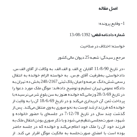
اصل مقاله
1- وقایع پرونده:
شماره دادنامه قطعی:
13/08/1392
خواسته: اختلاف در صلاحیت
مرجع رسیدگی: شعبه 25 دیوان عالی کشور
«در تاریخ 11/8/90 آقایان ع.الف. و الف.الف. به وکالت از آقای الف.س.
دادخواستی به‌طرفیت آقای م.س. به خواسته الزام خوانده به انتقال
رسمی شش‌دانگ عرصه و اعیان پلاک ثبتی 240/2167 بخش ده تهران به
دادگاه عمومی تهران تسلیم و توضیح داده‌اند: موکّل ملک مورد دعوا را
در تاریخ 28/3/69 و زمانی که خوانده هنوز به سن بلوغ شرعی نرسیده با
پرداخت ثمن آن خریداری می‌کند و در تاریخ 18/6/69 آن را به ولایت از
خوانده که فرزند ارشد اوست به نحو صوری به وی منتقل می‌کند. پس از
گذشت چند سال در تاریخ 7/12/78 در جلسه‌ای با حضور خانواده و
شهود، صورت‌مجلسی تنظیم می شود و با ذکر صوری بودن انتقال ملک به
فرزند خود آن را ملک خود اعلام می‌کند و خوانده که در جلسه حاضر
بوده است با امضای صورت‌جلسه به مالکیت موکّل اقرار می کند. از