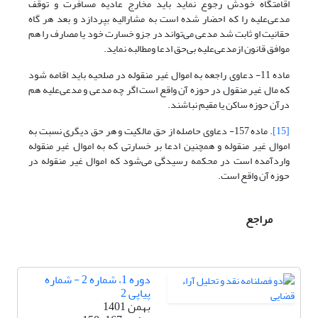
اقامتگاه خودش رجوع نماید باید مخارج عادیه مسافرت و توقف
مدعی‌علیه را که‌ احضار شده است به مشارالیه بپردازد و بعد هر گاه
حقانیت او ثابت شد مدعی می‌تواند در جزو خسارت خود یا مصارف را هم
موافق قانون از‌مدعی‌علیه بی‌حق ادعا ومطالبه نماید.
‌ماده 11- دعاوی راجعه به اموال غیر منقوله در صلحیه باید اقامه شود
که مال غیر منقول در حوزه آن واقع است اگر چه مدعی و مدعی‌علیه هم
در‌آن حوزه ساکن یا مقیم نباشند.
[15]
. ‌ماده 157- دعاوی حاصله از حق مالکیت و هر حق دیگری نسبت به
اموال غیر منقوله و همچنین ادعا بر خسارتی که به اموال غیر منقوله
وارد‌آمده است در محکمه رسیدگی می‌شود که اموال غیر منقوله در
حوزه آن واقع است.
مراجع
دوره 1، شماره 2 - شماره
پیاپی 2
بهمن 1401