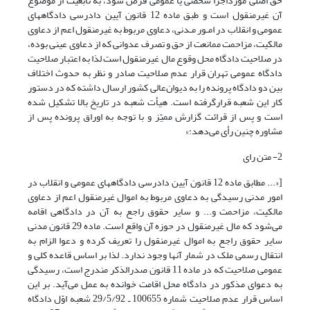
حق اصلی مورداجرا شخصی یا عمومی فرض شود، به تابعیت از موضوع
آن غیرمنقول است و طبق ماده 12 قانون آیین دادرسی دادگاههای
عمومی و انقلاب در امـور مـدنی، دعاوی مربوط به غیرمنقول اعم از دعاوی
مالکیت، مزاحمت ممانعت از حق و تصرف عدوانی که از دعاوی عینی بوده،
در صلاحیت دادگاه محل وقوع مال غیرمنقول است لذا به اعتبار صلاحیت
دادگاه عمومی تهران قرار عدم صلاحیت صادر و نظر به حدوث اختلاف
بین دو دادگاه پرونده را به دیوان‌عالی کشور ارسال داشته که در دستور
کار این شعبه قرارگرفته است. هیأت شعبه در تاریخ بالا تشکیل شده
است و پس از قرائت گزارش ممیّز و با توجه به اوراق پرونده پس از
مشاوره چنین رأی می‌دهد:»
2- متن رای
[«... مطابق ماده 12 قانون آیین دادرسی دادگاههای عمومی و انقلاب در
امور مدنی رسیدگی به دعاوی مربوط به اموال غیرمنقول اعم از دعاوی
مالکیت، مزاحمت و... و سایر حقوق راجع به آن در دادگاهی اقامه
می‌شود که مال غیرمنقول در حوزه آن واقع است. ماده 29 قانون مدنی
سایر حقوق راجع به اموال غیرمنقول را تعریف کرده و دعوا الزام به
انتقال رسمی ملک در شمار آنها وجود ندارد. لذا بر اساس قاعده کلی و
عمومی صلاحیت که در ماده 11 قانون صدرالذکر مندرج است، رسیدگی
به دعوای مذکور در دادگاه محل اقامت خوانده به عمل می‌آید. بر این
اساس قرار عدم صلاحیت شماره 100655 ـ 29/5/92 شعبه اوّل دادگاه