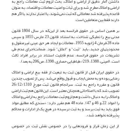
داشتن آمار دقیق از اراضی و املاک، بحث لزوم ثبت معاملات راجع به
اراضی و املاک مطرح شد و برای ثبات و امنیت معاملات و اقتصاد، به عنوان
قاعده پذیرفته شد معاملاتی که ثبت نمی‌شوند، یا اعتبار ندارند یا اگر هم
دارند فقط بین متعاملین است.
بر همین اساس در حقوق فرانسه بعد از این‌که در سال 1804 قانون
مدنی بیع را تملیکی شناخت، به استناد قانون 23 مارس 1855 و سپس
ماده 28 فرمان 4 ژانویه 1955، معاملات و ایجاد هر حق عینی غیرمنقول و
محدودیتهای جدید، باید "ثبت" و "اعلان" شود. ضمانت‌‌اجرای عدم طی
تشریفات در حقوق فرانسه، عدم قابلیت استناد در برابر افراد ثالث
است. (امینی، 1388، 219/ طباطبایی حصاری، 1398، ص206 به بعد).
در حقوق ایران قبل از قانون ثبت به تبعیت از فقه بیع اراضی و املاک
رضایی بوده و به محض ایجاب و قبول واقع می‌شد. پس از تصویب چندین
قانون و مقرره راجع به ثبت، سرانجام قانون ثبت مورخ 26/12/1310
تصویب شد که با اصلاحاتی همچنان معتبر است. این قانون هم ثبت اراضی
و املاک را به دنبال داشت و هم لزوم ثبت معاملات راجع به اراضی و املاک
را (مواد 22 و 46 و 47). ‌ماده 48 هم مقرر دارد: «سندی که مطابق مواد
فوق باید به ثبت برسد و به ثبت نرسیده در هیچ یک از ادارات و محاکم
پذیرفته نخواهد شد».
از این زمان فراز و فرودهایی را در خصوص نقش ثبت در خصوص