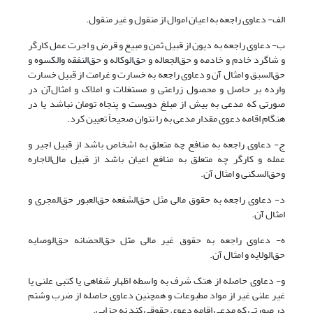
‌الف- دعاوی راجعه به اعیان اموال از منقول و غیر منقول.
ب- دعاوی راجعه به دیون از قبیل ثمن و مبیع و قرض و اجرت عمل کارگر
و شاگرد خادم و خادمه و حق‌الجعاله و حق‌الوکاله و حق‌النفقه و‌الکسوه و
حق‌السبق و امثال آن و دعاوی راجعه به خسارت و غرامت از قبیل خسارت
وارده بر حاصل و محصول زراعتی و مستغلات و املاک و امثال‌آن در
صورتی که مدعی به بیش از مبلغ دویست و پنجاه تومان نباشد یا در
هنگام اقامه دعوی مقدار مدعی به را نتوان صحیحاً تعیین کرد.
ج- دعاوی راجعه به منافع چه متعلق به اشخاص باشد از قبیل اجیر و
عمله و کارگر چه متعلق به منافع اعیان باشد از قبیل مال‌الاجاره
و‌حق‌السکنی و امثال آن.
‌د- دعاوی راجعه به حقوق مالی مثل حق‌الشفعه حق‌العبور حق‌المجری و
امثال آن.
ه- دعاوی راجعه به حقوق غیر مالی مثل حق‌الحضانه حق‌الوصایه
حق‌الولایه و امثال آن.
‌و- دعاوی حاصله از هتک شرف به واسطه اظهار شفاهی یا کتبی علنی یا
غیر علنی غیر از مواد مطبوعات و همچنین دعاوی حاصله از ضرب و‌شتم
در صورتی که مدعی اقامه دعوی حقوقی کند نه جزایی.