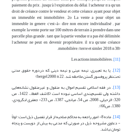
paiement du prix ; jusqu'à l'expiration du délai, l'acheteur n'a qu'un
droit de créance contre le vendeur, et cette créance, ayant pour objet
un immeuble, est immobilière. 2o La vente a pour objet un
immeuble in genere, c'est-à- dire non encore individualisé ; par
exemple, la vente porte sur 100 mètres de terrain à prendre dans une
parcelle plus grande ; tant que la partie vendue n'a pas été délimitée,
l'acheteur ne peut en devenir propriétaire; il n'a qu'une créance
mmobilière.(terre et simler, 2018, n 38).
. Les actions immobilières
[11]
[12]
. یا به تعبیری، نیمه عینی و نیمه دینی که دردوره حقوق مدنی
تحت‌نظر پروفسور گستن ملاحظه شد. bergel,2000, n 22)
[13]
. در فقه اسلامی تقسیم اموال به منقول و غیرمنقول نشانه‌هایی
داشته ولی تقسیم‌بندی اساسی نبوده است (کاشف الغطاء، 1422، ص
320؛ الزحیلی، 2008، ص 54، میانجی، 1387، ص 233- جعفری لنگرودی،
1380، ص66).
[14]
. ‌ماده 8- امور راجعه به محاکم صلحیه از قرار تفصیل ذیل است: ‌اولاً
- دعاوی مشروحه ذیل در صورتی که مدعی به بیش از دویست و پنجاه
تومان نباشد.