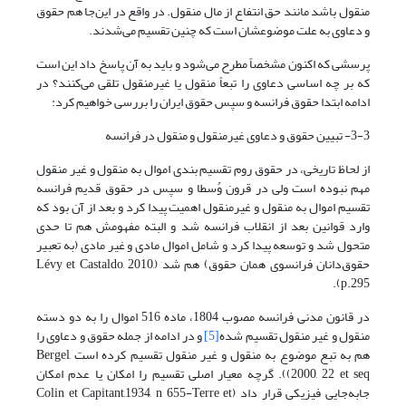
منقول باشد مانند حق انتفاع از مال منقول. در واقع در این‌جا هم حقوق
و دعاوی به علت موضوعشان است که چنین تقسیم می‌شدند.
پرسشی که اکنون مشخصاً مطرح می‌شود و باید به آن پاسخ داد این است
که بر چه اساسی دعاوی را تبعاً منقول یا غیرمنقول تلقی می‌کنند؟ در
ادامه ابتدا حقوق فرانسه و سپس حقوق ایران را بررسی خواهیم کرد:
3-3- تبیین حقوق و دعاوی غیرمنقول و منقول در فرانسه
از لحاظ تاریخی، در حقوق روم تقسیم بندی اموال به منقول و غیر منقول
مهم نبوده است ولی در قرون وُسطا و سپس در حقوق قدیم فرانسه
تقسیم اموال به منقول و غیرمنقول اهمیت پیدا کرد و بعد از آن بود که
وارد قوانین بعد از انقلاب فرانسه شد و البته مفهومش هم تا حدی
متحول شد و توسعه پیدا کرد و شامل اموال مادی و غیر مادی (به تعبیر
حقوق‌دانان فرانسوی همان حقوق) هم شد (Lévy et Castaldo, 2010,
p.295).
در قانون مدنی فرانسه مصوب 1804، ماده 516 اموال را به دو دسته
منقول و غیر منقول تقسیم شده
[5]
و در ادامه از جمله حقوق و دعاوی را
هم به تبع موضوع به منقول و غیر منقول تقسیم کرده است Bergel,
2000, 22 et seq)). گرچه معیار اصلی تقسیم را امکان یا عدم امکان
جابه‌جایی فیزیکی قرار داد (Colin et Capitant,1934, n 655-Terre et