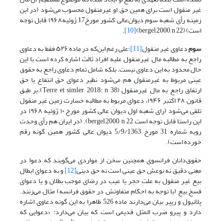
غیر منقول است برای همین حق او غیرمنقول محسوب می‌شود (در این
زمینه رأی شعبه سوم دیوان‌عالی کشور مورخ17 ژوئیه۱۹۶۸ قابل توجه
است) (bergel,2000, n 22)
[10]
.
سوم
دعاوی غیر منقول
[11]
؛علی رغم این‌که در ماده ۵۲۶ فقط به دعاوی
راجع به مطالبه مال غیرمنقول علیه افراد ثالث اشاره کرده است با این
حال محدود به این دعاوی نیست. بلکه شامل تمام دعاوی راجع به حقوق
عینی مربوط به غیرمنقول هم می‌شود نظیر دعوای حق انتفاع یا حق
ارتفاق راجع به مال غیرمنقول (Terre et simler, 2018: n 38).بر طبق
قانون ۲۸ اکتبر ۱۹۴۶، دعوای مربوط به مطالبه خسارت زمین غیر منقول
تلقی می‌شود (رای شعبه اول دیوان عالی کشور مورخ ۱۰ ژوئیه ۱۹۶۸ در
این راستا قابل توجه است bergel,2000, n 22). (در ایران هم رأی وحدت
رویه شماره 31 مورخ 5/9/1363 دیوان عالی کشور همین گونه رقم
خورده است).
حقوق‌دانان فرانسوی همچنین سخن از مواردی می‌گویند که دعوا در
معنی دقیق نه نوعش حق عینی است نه حق دینی
[12]
و به دعوای ابطال
بیع غیر منقول به علت حجر یا عیب در رضای موجب بطلان و یا دعوای
فسخ بیع (با توجه به احکام متفاوتش در حقوق فرانسه) مثال می‌زنند.
پلانیول و ریپر بیان می‌دارند ماده 526 ظاهرا به این گونه دعاوی اشاره
دارد و پیرو ضرب المثل قدیمی است که بیان می‌دارد: «دعوایی که