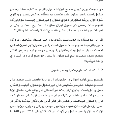
در حقیقت برای تبیین صحیح این‌که دعوای الزام به تنظیم سند رسمی
منقول است یا غیر منقول باید نخست دو مسأله به خوبی تبیین و واکاوی
شود: اول این‌که منظور از دعوای منقول و غیرمنقول چیست؟ دوم این‌که
تنظیم سند رسمی در حقوق ایران سازنده عقد بیع است یا یکی از
تعهدات فروشنده و به دیگر سخن عقد بیع تملیکی است یا تشریفاتی؟
اگر این دو مسأله به خوبی تبیین شود به راحتی می‌توان تشخیص داد که
دعوای الزام به تنظیم سند منقول است یا غیر منقول؟ بر همین اساس
نخست دعوای منقول و غیرمنقول را بررسی خواهیم کرد و سپس نقش
تنظیم سند رسمی در بیع غیرمنقول را تبیین خواهیم کرد و در انتها رأی
را نقد می‌کنیم:
3-2- شناخت دعاوی منقول و غیر منقول
تقسیم بندی اولیه اموال در حقوق ایران بر پایة ماهیت شیء متعلق مال
است و ضابطه اصلی در تشخیص مال غیر منقول و منقول قابلیت و امکان
حمل و نقل است. بدین ترتیب که هرگاه مالی (در واقع شیء متعلق آن)
قابل حرکت دادن باشد بی‌آن‌که برای عین یا محل آن خرابی به بار آید،
مال را منقول می‌نامند. برعکس اگر مالی قابل نقل مکان نباشد یا اگر در
عمل نیز نقل آن ممکن شود، این تغییر موجب ویرانی و خرابی عین یا محل
آن شود آن را غیر منقول می‌گویند (ر.ک: کاتوزیان ۱۳۹۸: ص 48). با