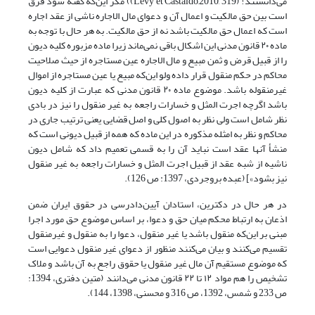
می‌دانستند! (Lévy et Castaldo,2010, 319)) مگر این‌که گفته شود فرق
است بین حق مالکیت و اعمال آن و دعوای مال الاجاره ناشی از عقد اجاره
است که اعمال حق مالکیت باشد نه از حق مالکیت. به هر حال با توجه به
ماده ۲۰ قانون مدنی این اشکال باقی نمی‌ماند زیرا ماده مزبوره کلیه دیون
را از قبیل قرض و ثمن مبیع و مال الاجاره عین مستاجره از حیث صلاحیت
محاکم در حکم منقول قرار داده ولو این‌که مبیع یا عین مستاجره از اموال
غیرمنقوله باشد. موضوع ماده ۲۰ قانون مدنی که عبارت از کلیه دیون
باشد اگرچه اجرت المثل و خسارات راجعه به غیر منقول را نیز در بادی
نظر شامل است ولی نظر به اصول کلی و اصل قضایی یعنی ترتیب جاری در
محاکم و نظر به امثله مذکوره در این ماده که همه از قبیل دیونی است که
منشأ آنها عقد است نباید آن را به قسمی تعمیم داد که شامل دیون
ناشیه از شبه عقد از قبیل اجرت المثل و خسارات راجعه به غیر منقول
نیز بشود»] (عبده بروجردی، 1397: ص 126).
در هر حال در دکترین، استادان آیین‌دادرسی در حقوق ایران ضمن
اذعان به ارتباط محکم میان حق و دعوا، بر اساس موضوع حق مورد اجرا
مبنی بر این‌که منقول باشد یا غیر منقول، دعوا را به منقول و غیرمنقول
تقسیم می‌کنند و بیان می‌کنند منظور از دعوای غیر منقول دعوایی است
که موضوع مستقیم آن مال غیر منقول یا حقوق راجع به آن باشد و ملاک
تشخیص را هم مواد ۱۲ تا ۲۲ قانون مدنی می‌دانند (متین دفتری، 1394:
ص 233 و شمس، 1392، ص 316 و محسنی، 1398، 144).