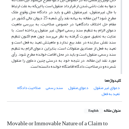
دعوا به علت ناشی شدن از قرارداد منقول است یا این‌که به علت ارتباط
با مال غیرمنقول، غیرمنقول تلقی و باید در دادگاه محل وقوع ملک
مطرح شود؟ این مقاله به بهانه نقد رأی شعبه 25 دیوان عالی کشور در
مقام حل اختلاف دادگاهها در خصوص صلاحیت، به بررسی ماهیت
دعوای الزام به تنظیم سند رسمی اموال غیر منقول پرداخته است. با
عنایت به تحقیق صورت گرفته به نظر می‌رسد چون هم اکنون تنظیم
سند نقش سازنده در عقد بیع ندارد و ماهیتش تعهد به فعل است و
تعهد به فعل از مصادیق منقولات است، بنابراین دعوای الزام به تنظیم
سند رسمی، منقول است و باید در محل اقامت خوانده مطرح شود. رأی
مورد نقد این مقاله، در نتیجه خود به درستی چنین دعاوی را منقول
شمرده و درصلاحیت دادگاه اقامتگاه خوانده دانسته است.
کلیدواژه‌ها
دعوای غیر منقول
دعوای منقول
سند رسمی
صلاحیت دادگاه
تعهد به فعل
عنوان مقاله
English
Movable or Immovable Nature of a Claim to