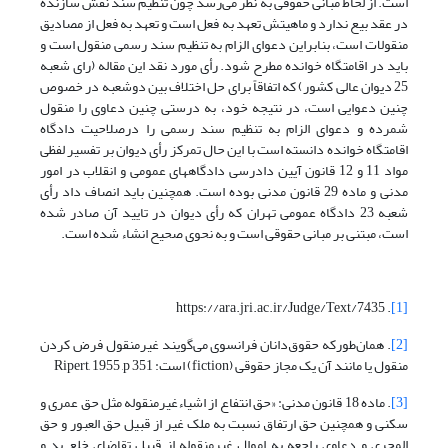
است. از لحاظ مبانی حقوقی به نظر می‌رسد چون تنظیم سند نقش سازنده
در عقد بیع ندارد و ماهیتش تعهد به فعل است و تعهد به فعل از مصادیق
منقولات است، بنابراین دعوای الزام به تنظیم سند رسمی منقول است و
باید در اقامتگاه خوانده مطرح شود. رأی مورد نقد این مقاله (رای شعبه
25 دیوان عالی کشور) که اتفاقاً برای حل اختلاف بین دوشعبه در خصوص
چنین دعوایی است، در نتیجه خود، به درستی چنین دعاوی را منقول
شمرده و دعوای الزام به تنظیم سند رسمی را درصلاحیت دادگاه
اقامتگاه خوانده دانسته است با این حال تمرکز رأی دیوان بر تفسیر لفظی
مواد 11 و 12 قانون آیین دادرسی دادگاههای عمومی و انقلاب در امور
مدنی و ماده 29 قانون مدنی بوده است. همچنین باید انصاف داد رأی
شعبه 23 دادگاه عمومی تهران که رأی دیوان در تایید آن صادر شده
است، مبتنی بر مبانی حقوقی است و به نحوی صحیح انشاء شده است.
. https://ara.jri.ac.ir/Judge/Text/7435
[1]
[2]
. همان‌طورکه حقوق‌دانان فرانسوی می‌گویند غیرمنقول فرض کردن
منقول یا مانند آن یک مجاز حقوقی (fiction) است: Ripert, 1955 ,p 351
[3]
. ماده 18 قانون مدنی: «حق انتفاع از اشیاءغیرمنقوله مثل حق عمری و
سکنی و همچنین حق ارتفاق نسبت به ملک غیر از قبیل حق العبور و حق
المجری و دعاوی راجعه به اموال غیرمنقوله از قبیل تقاضای خلع ید و