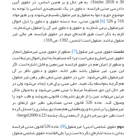
Simler, 2018, n 30). به هر حال و بر همین اساس، در حقوق آیین
دادرسی مدنی فرانسه، دعاوی در یک تقسیم‌بندی اساسی با توجه به
موضوع حق و دعوا به منقول و غیر منقول تقسیم می‌شوند و بر طبق مواد
516 و 526
[6]
قانون مدنی، سه دسته حقوق و دعاوی را ذیل اموال
غیرمنقول برمی شمارند و حقوق و دعاوی غیر آن را منقول می‌شمارند.
لازم به ذکر است طبق قاعده‌ای مهم در حقوق فرانسه، هر مالی غیر
منقول نباشد، منقول است (شمس، 1392: ص 318).
نخست
حقوق عینی غیر منقول
[7]
؛ منظور از حقوق عینی غیرمنقول اعم از
حقوق عینی اصلی و تبعی است چرا که مستقیماً به اعیان اموال مرتبط است
و منظور از اعیان هم در حقوق فرانسه عین معین و قابل اشاره است. اگر
این عین، غیر منقول باشد نظیر خانه، حقوق و دعاوی ناظر بر آن
غیرمنقول تلقی می‌شود. حتی در حقوق عینی تبعی نظیر رهن غیر منقول
هم گرچه به‌واسطه یک تعهد، حقی عینی برای فرد ایجاد می‌شود ولی در
هر حال این حق مستقیماً مرتبط با عینی معین می‌شود و به‌عنوان مثال
مرتهن می‌تواند عین را از طریق تشریفات قانونی بفروشد و طلب خود را
وصول کند. ماده 526 قانون مدنی مصادیقی نظیر حق ارتفاق بر
غیرمنقول را برشمرده و رویه‌قضایی هم مصادیق بیشتری را مسجل کرده
است نظیر حق بهره‌برداری از آب‌معدنی یک چشمه (bergel,2000, n 22)
دوم
حقوق شخصی (دینی) غیرمنقول
[8]
؛ ماده 526 قانون مدنی فرانسه
به این دسته اشاره‌ای نکرده است زیرا علی القاعده حقوق شخصی منقول