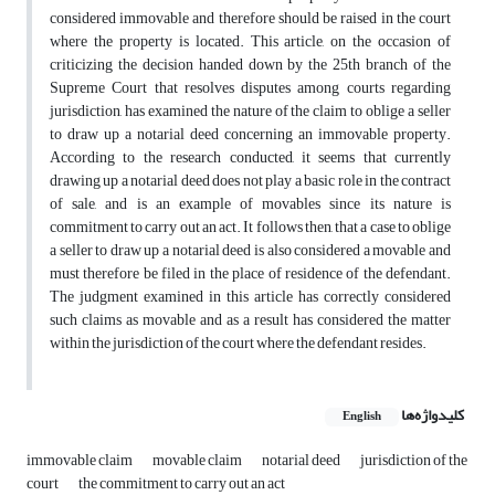
considered immovable and therefore should be raised in the court
where the property is located. This article, on the occasion of
criticizing the decision handed down by the 25th branch of the
Supreme Court that resolves disputes among courts regarding
jurisdiction, has examined the nature of the claim to oblige a seller
to draw up a notarial deed concerning an immovable property.
According to the research conducted, it seems that currently
drawing up a notarial deed does not play a basic role in the contract
of sale, and is an example of movables since its nature is
commitment to carry out an act. It follows then, that a case to oblige
a seller to draw up a notarial deed is also considered a movable and
must therefore be filed in the place of residence of the defendant.
The judgment examined in this article has correctly considered
such claims as movable and as a result has considered the matter
within the jurisdiction of the court where the defendant resides.
کلیدواژه‌ها
English
immovable claim
movable claim
notarial deed
jurisdiction of the
court
the commitment to carry out an act