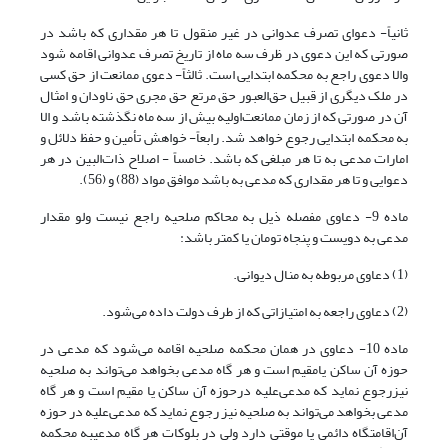
‌ثانیاً- دعوای تصرف عدوانی در غیر منقول تا هر مقداری که باشد در
صورتی که این دعوی در ظرف سه ماه از تاریخ تصرف عدوانی اقامه شود
و‌الا دعوی راجع به محکمه ابتدایی است. ‌ثالثاً- دعوی ممانعت از حق کسی
در ملک دیگری از قبیل حق‌العبور حق مرتع حق مجری حق ناودان و امثال
آن در صورتی که از زمان ممانعت‌اولیه بیش از سه ماه نگذشته باشد و الا
به محکمه ابتدایی رجوع خواهد شد.‌ رابعاً- خواهش تأمین و حفظ دلائل و
امارات مدعی به تا هر مبلغی که باشد.‌ خامساً - اصلاح ذات‌البین در هر
دعوایی و تا هر مقداری که مدعی به باشد موافق مواد (88) و (56).
‌ماده 9- دعاوی مفصله ذیل به محاکم صلحیه راجع نیست ولو مقدار
مدعی به دویست و پنجاه تومان یا کمتر باشد:
(1) دعاوی مربوطه به منال دیوانی.
(2) دعاوی راجعه به امتیازاتی که از طرف دولت داده می‌شود.
‌ماده 10- دعاوی در همان محکمه صلحیه اقامه می‌شود که مدعی در
حوزه آن ساکن یامقیم است و هر گاه مدعی بخواهد می‌تواند به صلحیه
نیز‌رجوع نماید که مدعی‌علیه درحوزه آن ساکن یا مقیم است و هر گاه
مدعی بخواهد می‌تواند به صلحیه نیز رجوع نماید که مدعی‌علیه در حوزه
آن‌اقامتگاه دائمی یا موقتی دارد ولی در بلوکات هر گاه مدعیبه محکمه