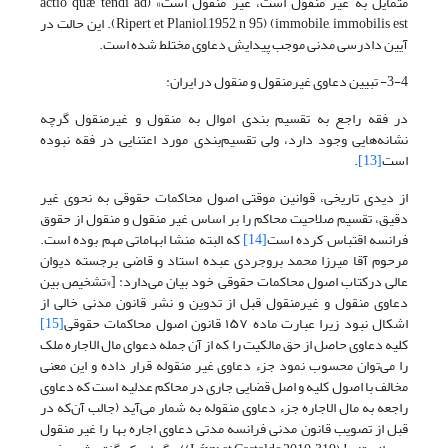
متمایل به غیر منقول است، غیر منقول است» (actio quæ tendi ad
immobile, immobilis est) (Ripert et Planiol,1952, n 95). این حالت در
آیین دادرسی مدنی موجب پیدایش دعاوی مختلط شده است.
3-4- تبیین دعاوی غیرمنقول و منقول در ایران:
در فقه راجع به تقسیم بندی اموال به منقول و غیرمنقول گرچه
نشانه‌هایی وجود دارد، ولی تقسیم‌بندی مورد اعتنایی در فقه نبوده
است
[13]
.
از دیدی تاریخی، قوانین موقتی اصول محاکمات حقوقی به نحوی غیر
دقیق، تقسیم صلاحیت محاکم را بر اساس غیر منقول و منقول از حقوق
فرانسه اقتباس کرده است
[14]
که البته منشا ابهاماتی مهم بوده است.
مرحوم آقا میرزا محمد بروجردی عبده استاد و قاضی برجسته دیوان
عالی درکتاب اصول محاکمات حقوقی خود بیان می‌دارد: [«تشخیص بین
دعاوی منقول و غیرمنقول قبل از تدوین و نشر قانون مدنی خالی از
اشکال نبود زیرا عبارت ماده ۱۵۷ قانون اصول محاکمات حقوقی
[15]
کلیه دعاوی حاصل از حق مالکیت را که از آن جمله دعوای مال الاجاره ملک
را می‌توان محسوب نمود جزء دعاوی غیر منقوله قرار داده و این معنی
مخالف با اصول کلیه و اصل قضایی جاری در محاکم عدلیه است که دعاوی
راجعه به مال الاجاره جزء دعاوی منقوله به شمار می‌آید (جالب آن‌که در
قبل از تصویب قانون مدنی فرانسه مدتی دعاوی اجاره بها را غیر منقول