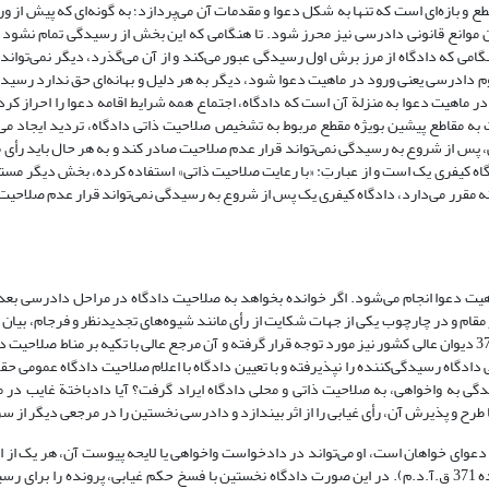
ع و بازه‌ای است که تنها به شکل دعوا و مقدمات آن می‌پردازد؛ به گونه‌ای که پیش از و
موانع قانونی دادرسی نیز محرز شود. تا هنگامی که این بخش از رسیدگی تمام نشود و 
می که دادگاه از مرز برش اول رسیدگی عبور می‌کند و از آن می‌گذرد، دیگر نمی‌تواند ب
 دادرسی یعنی ورود در ماهیت دعوا شود، دیگر به هر دلیل و بهانه‌ای حق ندارد رسیدگ
 در ماهیت دعوا به منزلة آن است که دادگاه، اجتماع همه شرایط اقامه دعوا را احراز کر
لاحیت ذاتی، پس از شروع به رسیدگی نمی‌تواند قرار عدم صلاحیت صادر کند و به هر حال باید رأ
آ.د.ک سال 1392 که البته فقط ناظر به دادگاه کیفری یک است و از عبارتِ: «با رعایت صلاحیت ذاتی» استفاده کرده، بخش دیگر
رانه مقرر می‌دارد، دادگاه کیفری یک پس از شروع به رسیدگی نمی‌تواند قرار عدم صلاحیت
یت دعوا انجام می‌شود. اگر خوانده بخواهد به صلاحیت دادگاه در مراحل دادرسی بعدی و
مقام و در چارچوب یکی از جهات شکایت از رأی مانند شیوه‌های تجدیدنظر و فرجام، بیان 
طرح این ایراد در مرحله واخواهی نیز شایسته توجه است؛ چنان که در رأی شعبه 37 دیوان عالی کشور نیز مورد توجه قرار گرفته و آن مرجع عالی با تکیه بر من
ادگاه رسیدگی‌کننده را نپذیرفته و با تعیین دادگاه با اعلام صلاحیت دادگاه عمومی ح
گی به واخواهی، به صلاحیت ذاتی و محلی دادگاه ایراد گرفت؟ آیا دادباختة غایب در
طرح و پذیرش آن، رأی غیابی را از اثر بیندازد و دادرسی نخستین را در مرجعی دیگر از س
وای خواهان است، او می‌تواند در دادخواست واخواهی یا لایحه پیوست آن، هر یک از ای
ایراد عدم صلاحیت ذاتی یا محلی دادگاه را نیز مطرح سازد (ماده 352 و بند 1 ماده 371 ق.آ.د.م). در این صورت دادگاه نخستین با فسخ حکم غیابی، پرون