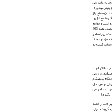
رود به دادرسی
پایان نپذیرد،
ه آن مقطع باز
ی مقطع اول را
ده است و موانع
تنها مستندی که از حیث عدم امکان بازگشت به مقاطع پیشین بویژه مقطع مربوط به تشخیص صلاحیت ذاتی دادگاه، تردید ایجاد می‌کند، ماده 403
ی مقتضی را صادر
 مستند مزبور دقیقاً
 صادر کند و به
 بالاتر ایراد
می‌کند. بررسی
اط صلاحیت دادگاه به هنگام
قوقی م. س. حل
 مرحلة دادرسی
ر بگیرد؟
رادات از جمله
ده را برای رسیدگی به دعوای