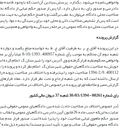
دادرسی و صدور رای، به دنبال دارد، آیا پس از صدور حکم غیابی از دادگاه ن
صلاحیت محلی دادگاه، می‌توان به عقب برگشت و با فسخ حکم غیابی به جهت عدم
است که پس از تشخیص صلاحیت ذاتی و محلی خود برای رسیدگی به دعوا، پا پس بگ
در صلاحیت محلی دو دادگاه عمومی در مرحله رسیدگی به واخواهی و همچنین تصمی
گزارش پرونده
در این پرونده آقای ع. ر. به طرفیت آقای غ. ظ. به خواسته مبلغ یکصد و دواز
شعبه دوم آن محاکم به
خویش به صلاحیت دادگاههای حقوقی شهرستان گ. اعلام نظر کرده و پرونده را 
ارسال داشته است که به این شعبه ارجاع و تحت نظر قرار دارد، مفاد قرارهای
گزارش ممیز و ملاحظه اوراق پرونده درخصوص حل اختلاف در صلاحیت مشاوره نم
رای شماره 00261 - 30/03/1394 شعبه 37 دیوان عالی کشور
[در خصوص اختلاف در صلاحیت حادث شده بین دادگاههای عمومی حقوقی شهرستانه
عنایت به این‌که حسب ماده 26 قانون آیین دادرسی دادگاهها
صدور حکم ماهوی غیابی صلاحیت خود را پذیرا شده است، صدور قرار عدم صلاح
دادگاه عمومی حقوقی گ. صائب و مورد تأیید است و مستنداً به تبصره ذیل ماده 27 قانون فوق‌الذکر با اعلام صلاحیت دادگاه عمومی حقوقی م. س. حل اختلاف می‌شود.]