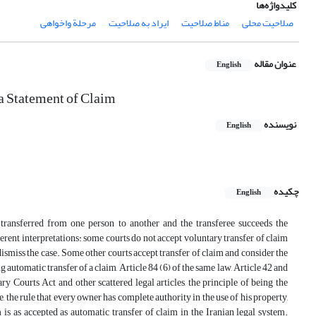
کلیدواژه‌ها
صلاحیت محلی
مناط صلاحیت
ایراد به صلاحیت
مرحلة واخواهی
عنوان مقاله
English
 a Statement of Claim
نویسنده
English
چکیده
English
s transferred from one person to another and the transferee succeeds the
ferent interpretations: some courts do not accept voluntary transfer of claim
ey dismiss the case. Some other courts accept transfer of claim and consider the
 automatic transfer of a claim, Article 84 (6) of the same law, Article 42 and
ry Courts Act and other scattered legal articles, the principle of being the
le, the rule that every owner has complete authority in the use of his property,
 is as accepted as automatic transfer of claim in the Iranian legal system.