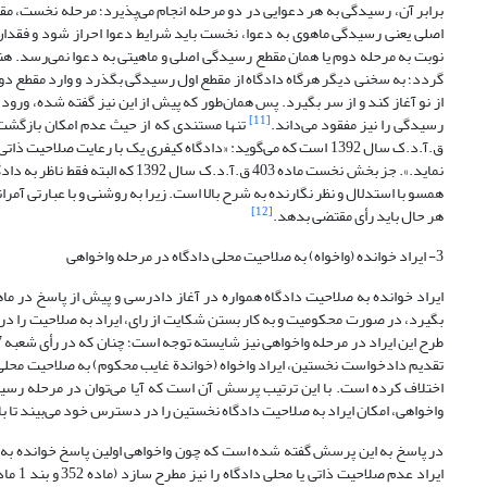
برابر آن، رسیدگی به هر دعوایی در دو مرحله انجام می‌پذیرد؛ مرحله نخست، مقط
اصلی یعنی رسیدگی ماهوی به دعوا، نخست باید شرایط دعوا احراز شود و فقدان 
نوبت به مرحله دوم یا همان مقطع رسیدگی اصلی و ماهیتی به دعوا نمی‌رسد. هنگا
گردد؛ به سخنی دیگر هرگاه دادگاه از مقطع اول رسیدگی بگذرد و وارد مقطع دوم
از نو آغاز کند و از سر بگیرد. پس همان‌طور که پیش از این نیز گفته شده، ورود
[11]
رسیدگی را نیز مفقود می‌داند.
ق.آ.د.ک سال 1392 است که می‌گوید: «دادگاه کیفری یک با رعایت ص
نماید.». جز بخش نخست ماده 403 ق.
همسو با استدلال و نظر نگارنده به شرح بالا است. زیرا به روشنی و با عبارتی آم
[12]
هر حال باید رأی مقتضی بدهد.
3- ایراد خوانده (واخواه) به صلاحیت محلی دادگاه در مرحله واخواهی
ایراد خوانده به صلاحیت دادگاه همواره در آغاز دادرسی و پیش از پاسخ در ماه
بگیرد، در صورت محکومیت و به کار بستن شکایت از رای، ایراد به صلاحیت را در 
تقدیم دادخواست نخستین، ایراد واخواه (خواندة غایب محکوم) به صلاحیت محلی د
اختلاف کرده است. با این ترتیب پرسش آن است که آیا می‌توان در مرحله رسید
واخواهی، امکان ایراد به صلاحیت دادگاه نخستین را در دسترس خود می‌بیند تا با 
در پاسخ به این پرسش گفته شده است که چون واخواهی اولین پاسخ خوانده به دع