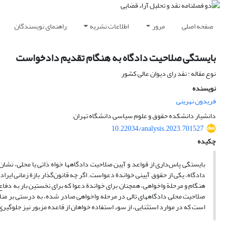
صفحه اصلی
مرور
اطلاعات نشریه
راهنمای نویسندگان
بایستگی صلاحیت دادگاه به هنگام تقدیم دادخواست
نوع مقاله : نقد رای دیوان عالی کشور
نویسنده
فریدون نهرینی
دانشیار دانشکده حقوق و علوم سیاسی دانشگاه تهران
10.22034/analysis.2023.701527
چکیده
بایستگی پاس‌داری از قواعد و آیین صلاحیت دادگاهها خواه ذاتی یا محلی، نشا
دادگاه، یکی از حقوق آیینی خواندة دعواست. اگر چه قانون‌گذار بازة زمانی ای
هنگام و مرحلة واخواهی، همچنان برای خواندة دعوا که برای نخستین بار به دفاع 
صلاحیت محلی دادگاههای تالی در مرحله واخواهی صادر شده، به درستی بر منا
است که در موارد استثنایی، از سوء استفاده خواهان از قاعده مزبور نیز جلوگیر