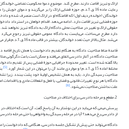
رعایت ماده 16 ق.آ.د.م، حوزه قضایی اراک را بر می‌گزیند و دعوای خ
خواندگان (خوانده ردیف اول) که اقامتگاه او در اراک است منصرف شده و دادخ
حقوقی اراک و تغییر در صلاحیت محلی دادگاه اراک به دادگاه تبریز نخواهد شد. ر
دارد مطرح می‌ساخت، می‌بایست به دادگاه عمومی حقوقی تبریز رجوع می‌کرد و 
می‌شد. مثال بالا از حیث تعدد خواندگان، بیشتر در قالب ماده 16 ق.آ.د.م قرار می‌گیرد.
صلاحیت دادگاه در آغاز دادرسی اتفاق می‌افتد و ممکن است باعث دگرگونی صلاحی
بالا گفته شده است، تغییر محدودة جرافیایی حوزة قضایی پس از تقدیم دادخوا
[5]
مختلط (ماده 15 ق.آ.د.م) و مواردی مانند آن را می‌توان در این شمار آورد.
بن
صلاحیت رسیدگی دارد، باید به همان تشخیص اولیة خود پشت ببندد. زیرا تشخ
دادگاه یا هر نوع تغییرات قانونی و قضایی، یا فعل و انفعالات مادی و یا اقداما
[6]
علت نداشتن صلاحیت نمی‌شود.
2– مقطع و مرحله دادرسی برای اختلاف در صلاحیت
پرسش مهمی که می‌باید در این نوشتار به آن پاسخ گفت، آن است که اختلاف در ص
از دادرسی رخ می‌دهد؟ آیا در مرحله رسیدگی به واخواهی یا حتی مرحله دادرسی
دادگاه می‌تواند حتی پیش از تشکیل جلسه دادرسی، هنگامی که دادخواست را ملا