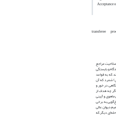
Acceptance of
transferee
pro
صلاحیت مراجع
گاه و بایستگی
ات این جلد که به قواعد
ی) شمرد که آن
، جایگاهی در خور و
ی قواعد صلاحیت محلی است. اگر چه هدف از
ماهوی و آیینی
‌گویی به برخی
یم دیوان عالی
له‌ای دیگر که