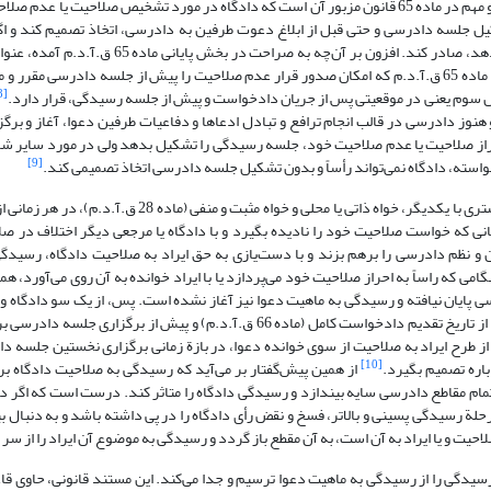
). نکته اساسی و مهم در ماده 65 قانون مزبور آن است که دادگاه در مورد تشخیص صلاحیت یا ع
26 ق.آ.د.م)، می‌تواند پیش از تشکیل جلسه دادرسی و حتی قبل از ابلاغ دعوت طرفین به دادرسی، اتخاذ تصمیم کند
ندانست، قرار عدم صلاحیت خود را به شایستگی مرجعی که صالح تشخیص می‌دهد، صادر کند. افزون بر 
عبارت «جریان دادخواست تا جلسه رسیدگی» نیز موید این استدلال است. چون ماده 65 ق.آ.د.م که امکان صدور قرار عدم صلاحیت را پیش از جلسه دادر
[8]
 سوم یعنی در موقعیتی پس از جریان دادخواست و پیش از جلسه رسیدگی، قرار دارد.
وز دادرسی در قالب انجام ترافع و تبادل ادعاها و دفاعیات طرفین دعوا، آغاز و برگ
راز صلاحیت یا عدم صلاحیت خود، جلسه رسیدگی را تشکیل بدهد ولی در مورد سایر شرا
[9]
 خواسته، دادگاه نمی‌تواند رأساً و بدون تشکیل جلسه دادرسی اتخاذ تصمیمی کند.
اختلاف در صلاحیت میان مراجع قضایی مانند دادگاههای دادگستری و غیر دادگستری با یکدیگر، خواه ذاتی یا محلی و
زمانی که خواست صلاحیت خود را نادیده بگیرد و با دادگاه یا مرجعی دیگر اختلاف در صل
ان و نظم دادرسی را برهم بزند و با دست‌یازی به حق ایراد به صلاحیت دادگاه، رسیدگ
امی که راساً به احراز صلاحیت خود می‌پردازد یا با ایراد خوانده به آن روی می‌آورد، هم
ی پایان نیافته و رسیدگی به ماهیت دعوا نیز آغاز نشده است. پس، از یک سو دادگاه و
بدون طرح ایراد از سوی خوانده دعوا، صلاحیت خود را برای رسیدگی به آن دعوا از تاریخ تقدیم دادخواست کامل (ماده 66 ق.آ.د.م) و پ
بدهد (مواد 26 و 65 ق.آ.د.م) یا این که پس از طرح ایراد به صلاحیت از سوی خوانده دعوا، در بازة زمانی برگزاری نخستین ج
[10]
اره تصمیم بگیرد.
از همین پیش‌گفتار بر می‌آید که رسیدگی به صلاحیت دادگاه بر پ
مام مقاطع دادرسی سایه بیندازد و رسیدگی دادگاه را متاثر کند. درست است که اگر دادگ
رحلة رسیدگی پسینی و بالاتر، فسخ و نقض رأی دادگاه را در پی داشته باشد و به دنبال بیا
حیت و یا ایراد به آن است، به آن مقطع باز گردد و رسیدگی به موضوع آن ایراد را از سر 
انع رسیدگی را از رسیدگی به ماهیت دعوا ترسیم و جدا می‌کند. این مستند قانونی، حاوی ق