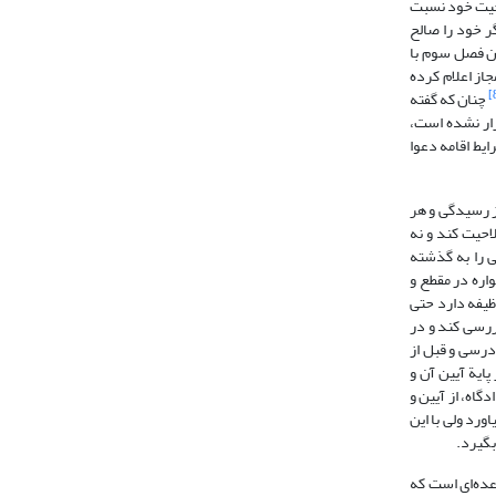
دم صلاحیت خود نسبت
 و اگر خود را صالح
آن‌چه به صراحت در بخش پایانی ماده 65 ق.آ.د.م آمده، عنوان فصل سوم با
سی مقرر و مجاز اعلام کرده
چنان که گفته
زار نشده است،
یط اقامه دعوا
 خواه مثبت و منفی (ماده 28 ق.آ.د.م)، در هر زمانی از رسیدگی و هر
احیت کند و نه
ی را به گذشته
واره در مقطع و
ظیفه دارد حتی
یش از برگزاری جلسه دادرسی بررسی کند و در
لسه دادرسی و قبل از
ایة آیین آن و
اه، از آیین و
ورد ولی با این
بگیرد.
اعده‌ای است که