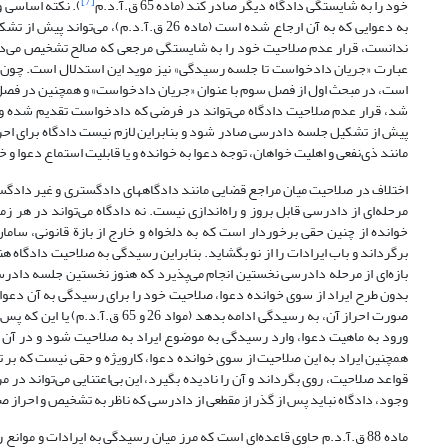
[7]
خود را به شایستگی دادگاه دیگر صادر کند (ماده 65 ق.آ.د.م
به دعوایی که به آن ارجاع شده است (ماده 
است، در مبحث اول از فصل سوم با عنوان «جریان دادخواست» و همچنین در فصل
شد، قرار عدم صلاحیت دادگاه می‌تواند در فرضی که دادخواست تقدیم شده و هن
پیش از تشکیل جلسه دادرسی صادر ‌شود و بنابراین لازم نیست دادگاه برای اح
مانند ذی‌نفعی و اهلیت خواهان، توجه دعوا به خوانده و یا قابلیت استماع دعوا و
مرحله‌ای از دادرسی قابل بروز و راه‌اندازی نیست. نه دادگاه می‌تواند در هر 
خوانده از چنین حقی برخوردار است که به دلخواه و خارج از بازة قانونی، سام
برگرداند و باب ایرادات را از نو بگشاید. بنابراین رسیدگی به صلاحیت دادگاه هنگ
بازه‌ای از مرحله دادرسی نخستین انجام می‌پذیرد که هنوز نخستین جلسه دادرس
صورت احراز آن، به رسیدگی ادامه 
ورود به ماهیت دعوا، وارد رسیدگی به موضوع ایراد به صلاحیت شود و در آن ب
همچنین ایراد به این صلاحیت از سوی خوانده دعوا، کارویژه و حقی نیست که بر ت
قواعد صلاحیت، روی بگرداند و آن را نادیده بگیرد، این بی‌اعتنایی می‌تواند در م
وجود، دادگاه نباید پس از گذر از مقطعی از دادرسی که ناظر به تشخیص و احراز صلا
ماده 88 ق.آ.د.م حاوی قاعده‌ای است که مرز میان رسیدگی به ایرادات و مو