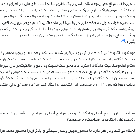
ویش را در دادگاه عمومی اراک مطرح می‌کند. مدتی بعد از تقدیم دادخواست، از ادامه دعوا ب
واست خود را فقط علیه این خوانده مسترد داشته است و علیه خوانده دیگر (خوانده رد
حوزه قضایی تبریز اقامت دارد، ادامه می‌دهد. اقدام خواهان در استرداد دادخواست علیه خوانده اول به حکم مقرر در 
وشن است که اگر خواهان از همان ابتدا دعوای خود را فقط علیه یکی از خواندگان که در 
اگر به جای حوزه قضایی تبریز، به دادگاه اراک می‌رفت، بی‌تردید با صدور قرار عدم
[4]
قاعدة مناط صلاحیت دادگاه به هنگام تقدیم دادخواست یا همان تاریخ اقامه دعوا (مواد 26 و 49 ق.آ.د.م)، از آن روی برقرار شده است که رخدادها
ت دادگاه، بی‌اثر شود و کارا نباشد. برای نمونه استرداد دادخواست نسبت به یکی از خ
ست و اعلام صلاحیت دادگاه، استرداد دادخواست نسبت به دعوای مالکیت بر مال غیرم
ابراین هرگاه دادگاه در تاریخ تقدیم دادخواست تشخیص داد نسبت به دعوایی که نزد
یص نخستین آن دادگاه در آغاز دادرسی، صلاحیت او را تثبیت می‌کند و هرگونه دگرگ
ت اصحاب دعوا که پس از آن رخ می‌دهد، این تشخیص را متأثر نمی‌سازد و مجوزی برای امتنا
لاحیت میان مراجع قضایی با یکدیگر و حتی مراجع قضایی و مراجع غیر قضایی، در چه مقط
 تجدیدنظر، اختلاف در صلاحیت رخ می‌دهد؟
حظه می کند و در نظر دارد تا دستور تعیین وقت رسیدگی و ابلاغ آن را دستور دهد، قر