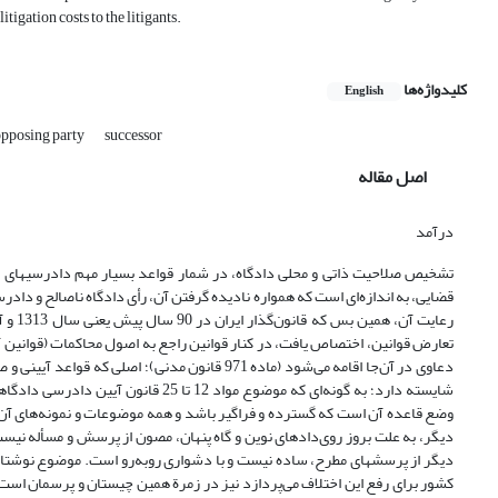
tigation costs to the litigants.
کلیدواژه‌ها
English
pposing party
successor
اصل مقاله
درآمد
تشخیص صلاحیت ذاتی و محلی دادگاه، در شمار قواعد بسیار مهم دادرسیهای 
قضایی، به اندازه‌ای است که همواره نادیده گرفتن آن، رأی دادگاه ناصالح و دا
رعایت
تعارض قوانین، اختصاص یافت، در کنار قوانین راجع به اصول محاکمات (قوانین آ
دعاوی در آن‌جا اقامه می‌شود (ماده 971 قانون مدنی
وضع قاعده آن است که گسترده و فراگیر باشد و همه موضوعات و نمونه‌های آن ر
دیگر، به علت بروز روی‌دادهای نوین و گاه پنهان، مصون از پرسش و مسأله نی
دیگر از پرسشهای مطرح، ساده نیست و با دشواری روبه‌رو است. موضوع نوشتار 
کشور برای رفع این اختلاف می‌پردازد نیز در زمرة همین چیستان و پرسمان است