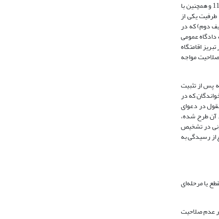
اراک و تبریز اقامت دارند، مطرح کند. موضوع دعوا محکومیت تضامنی خواندگان به پرداخت مبلغ معینی وجه نقد ناشی از یک طغری سفته است. خواهان در اجرای ماده 11 و همچنین با
ه طرفیت یکی از
یف دوم) که در
بخش اخیر ماده 26 ق.آ.د.م موجب زوال صلاحیت دادگاه عمومی
تبریز اقامتگاه
 صلاحیت مواجه
 و روی‌دادهایی که پس از تثبیت
واندگان که در
نقول در دعوای
 آن طرح شده،
ونی در تشخیص
ع از رسیدگی به
ع یا مرحله‌ای
ار عدم صلاحیت