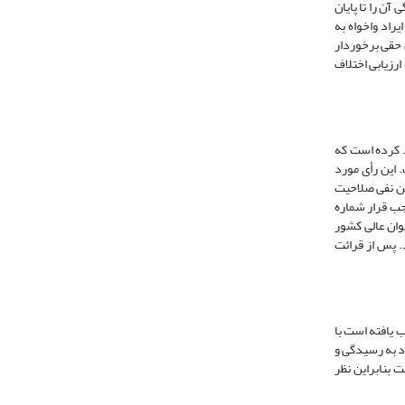
است و پایندگی آن را تا پایان
راد واخواه به
 حقی برخوردار
رزیابی اختلاف
. کرده است که
ده است. این رأی مورد
ی آدرس خود را شهرستان گ. اعلام کرده است که دادگاه در این مرحله از دادرسی به موجب قرار شماره 401307 – 26/12/1393 ضمن نفی صلاحیت
جب قرار شماره
ر امور مدنی به دیوان عالی کشور
. پس از قرائت
 یافته است با
ورود به رسیدگی و
بنابراین نظر