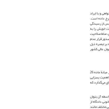
هی و با ایراد
رخ داده است.
 پس از رسیدگی
یت خویش را به
انقلاب در امور مدنی، مناط صلاحیت
صدور قرار عدم
 بر تبصره ذیل
یوان عالی کشور
سرنامه بالا در حقوق آیینی و آیین صلاحیت، به مناط صلاحیت دادگاه در تاریخ تقدیم دادخواست شهرت قانونی دارد. موضوعی که به عنوان یک قاعده بسیار پُر ارج در میانة ماده 26
 اهمیت بسزایی
ی می‌گذارد که
 به واسطه آن بتوان
ونی دادگاه از
ی مختلف مانند