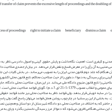
 transfer of claim prevents the excessive length of proceedings and the doubling of li
cess of proceedings
right to initiate a claim
beneficiary
dismiss a claim
o
مدنی و کیفری است؛ اهمیت نگاه‌داشت و پایش حقوق آیینی و اصول دادرسی ناظر به 
درسی منتهی به آن رأی را در معرض فسخ و نقض قرار می‌دهد. در بیان ارجمندی صلاحیت داد
 آن، همین بس که قانون‌گذار ایران در 90 سال پیش یعنی سال 1313 و آن هنگام که جلد دوم قانون مدنی ایران را به تصویب می‌رساند، در بخش کلی
یینی برای رسیدگی به دعوا)، دعاوی را از حیث صلاحیت محاکم، تابع قانون محلی (کشور
)؛ اصلی که قواعد آیینی و صلاحیتی را تابع قانون متبوع دادگاه ملی می‌داند. در این میان، صلاحیت محلی دادگاه
شایسته دارد؛ به گونه‌ای که موضوع مواد 12 تا 25 قانون آیین دادرسی دادگاههای عمومی و انقلاب مصوب 21/1/1379 (ق.آ.د.م)، گویا
ا در سایه خویش قرار بدهد، ولی قواعد ناظر به صلاحیت محلی نیز مانند قواعد حقوقی 
ست. به بخشی از این پرسشها در چارچوب روشن همان قواعد می‌توان پاسخ گفت ولی پاسخ
حاضر که به اختلاف در صلاحیت محلی دو دادگاه شهرستان از دو استان و همچنین تصم
. این سختی هنگامی افزون می‌شود که دعوا از مرز رسیدگی نخستین بگذرد و پای به مرح