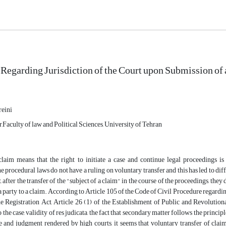
 Regarding Jurisdiction of the Court upon Submission of
eini
r,Faculty of law and Political Sciences, University of Tehran
claim means that the right to initiate a case and continue legal proceedings i
e procedural laws do not have a ruling on voluntary transfer and this has led to dif
t, after the transfer of the "subject of a claim" in the course of the proceedings, th
 a party to a claim. According to Article 105 of the Code of Civil Procedure regarding
he Registration Act, Article 26 (1) of the Establishment of Public and Revolutiona
 the case, validity of res judicata, the fact that secondary matter follows the princip
e and judgment rendered by high courts, it seems that voluntary transfer of claim