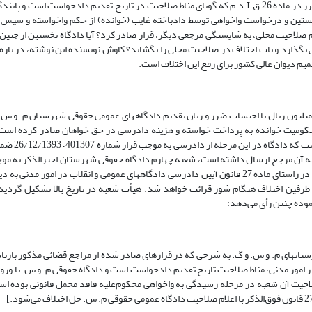
واخواهی نامیده می‌شود، بگذارد. پرسش بنیادین آن است که با وجود قاعده مقرر در ماده 26 ق.آ.د.م که گویای مناط صلاحیت در تاریخ تقدیم دادخواست 
خستین و درخواست واخواهی توسط دادباختة غایب (خوانده) از حکم واخواسته و سپس ای
 صلاحیت محلی، به شایستگی مرجعی دیگر، قرار صادر کرد؟ آیا دادگاه نخستین از چنین
ذارد و باب اختلاف در صلاحیت محلی را بگشاید؟ کاوش نویسنده این نوشته، در بارة ا
م دیوان عالی کشور برای رفع این اختلاف است.
ده میلیون ریال با احتساب ضرر و زیان تقدیم دادگاههای عمومی حقوقی شهرستان م. و س
 موجب رأی شماره 400957 – 8/10/1393 غیاباً رأی بر محکومیت خوانده به پرداخت خواسته و هزینه دادرسی در حق خواهان صادر کر
واخواهی محکوم‌علیه قرار گرفته و و
به آن مرجع ارسال داشته است، شعبه چهارم دادگاه حقوقی شهرستان اخیرالذکر به مو
400112 – 1394/2/9 صلاحیت خود را نپذیرفته و با اختلاف در صلاحیت پرونده را در راستای ماده 27 قانون آیین دادرسی دادگاههای عمومی و انقلاب د
 طرفین اختلاف هنگام شور قرائت خواهد شد. هیأت شعبه در تاریخ بالا تشکیل گردید
وده چنین رأی می‌دهد:
ای م. و س. و گ. به شرحی که در قرارهای صادر شده از مراجع قضائی مذکور بازتاب
ی عمومی و انقلاب در امور مدنی، مناط صلاحیت تاریخ تقدیم دادخواست است و دادگاه حقوقی م. و س. با 
یت آن شعبه در مرحله رسیدگی به واخواهی محکوم‌علیه فاقد محمل قانونی بوده است 