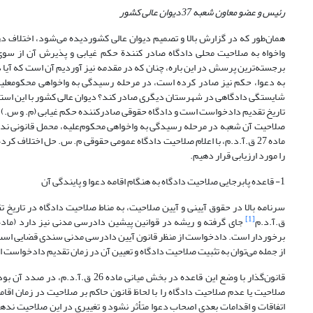
رئیس و عضو معاون شعبه 37 دیوان عالی کشور
همان‌طور که در گزارش بالا و تصمیم دیوان عالی کشوردیده می‌شود، اختلاف در
واخواه به صلاحیت محلی دادگاه صادر کنندة حکم غیابی و پذیرش آن از سو
برجسته‌ترین پرسش در این باره، چنان که در مقدمه نیز آوردیم آن است که آیا 
به دعوا، حکم نیز صادر کرده است، در مرحله رسیدگی به واخواهی محکومعلیه 
تاریخ تقدیم دادخواست است و دادگاه حقوقی صادر‌کننده حکم غیابی (م. و س.) 
صلاحیت آن شعبه در مرحله رسیدگی به واخواهی محکوم‌علیه، محمل قانونی ندار
ماده 27 ق.آ.د.م، با اعلام صلاحیت دادگاه عمومی حقوقی م. س. حل اختلاف 
را مورد ارزیابی قرار دهیم.
1- قاعده پابرجایی صلاحیت دادگاه به هنگام اقامه دعوا و پایندگی آن
[1]
ق.آ.د.م
جای گرفته و ریشه در قوانین پیشین دادرسی مدنی نیز دارد (ماده 46 قانون آیین دادرسی مدنی سال 18
برخوردار است. دادخواست از منظر قانون آیین دادرسی مدنی سندی قضایی است که 
از جمله می‌توان به تثبیت صلاحیت دادگاه و تعیین آن در زمان تقدیم دادخواست ا
قانون‌گذار با وضع این قاعده در بخ
صلاحیت یا عدم صلاحیت دادگاه را با لحاظ قانون حاکم بر صلاحیت در زمان اقا
اتفاقات و اقدامات بعدی اصحاب دعوا متأثر نشود و تغییری در این صلاحیت ندهد