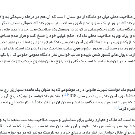
 صلاحیت محلی میان دو دادگاه از دو استان، است که آن هم در مرحله رسیدگی به واخوا
ی دادگاه مزبور از یک سو و عدم قبول صلاحیت از سوی دادگاه حقوقی استان دیگر 
دادگاه صادر کنندة حکم غیابی می‌تواند در وضعیتی که صلاحیت محلی خود را پذیرفته و
و ایراد وی به صلاحیت محلی دادگاه، حکم غیابی خود را فسخ کند و قرار عدم صلاح
شایستگی دادگاهی در شهرستان دیگری صادر کند؟ دیوان عالی کشور با این استدلال که چون برابر ماده 26 قانون آیین دادرسی دادگاههای عمومی و 
با ورود به رسیدگی و صدور حکم ماهوی غیابی، صلاحیت خود را پذیرفته است، بنابراین 
د. دیوان عالی کشور ضمن تایید و صائب خواندن نظر دادگاه عمومی حقوقی گ.، با تکیه
کرده است. در این‌باره شایسته است به نکاتی چند راجع به این موضوع بپردازیم و تصمیم د
[2]
13
). تقدیم دادخواست و بویژه تاریخ آن از
پس از تقدیم آن به دادگاه و به ثبت رسیدن آن در دفتر دادگاه، آثار متعددی را به جا
[3]
شاره کرد.
ش میانی ماده 26 ق.آ.د.م، در صدد آن بوده است که ملاک و معیاری زمانی برای شناسایی و تثبیت صلاحیت به‌دست بدهد تا
مه دعوا تمیز و تشخیص داد. علاوه بر آن رعایت این ضابطه سبب می‌شود که صلاحیت قان
. برای مثال خواهان در نظر دارد، دعوای خود را به طرفیت دو نفر که در دو حوزه قضای