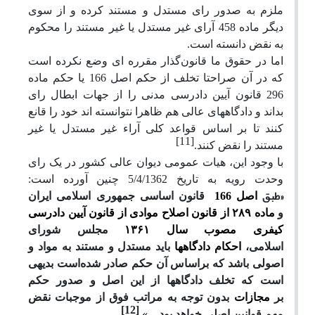
ملزم به صدور رای مستدل و مستند کرده و از سوی
دیگر ماده 458 آرای غیر مستدل یا غیر مستند را محکوم
به نقض دانسته است.
اما در حقوق ما قانون‌گذار مقرره ای وضع نکرده است
که در آن صراحتا تخلف از حکم اصل 166 یا حکم ماده
296 قانون آیین دادرسی مدنی را از جهات ابطال رای
بداند و دادگاههای عالی هم ظاهرا نتوانسته اند خود را قانع
کنند تا بر اساس قواعد کلی آراء غیر مستدل یا غیر
[11]
مستند را نقض کنند.
با وجود این، هیات عمومی دیوان عالی کشور در یک رای
وحدت رویه به تاریخ 5/4/1362 چنین آورده است:
«طبق
اصل 166
قانون اساسی جمهوری اسلامی ایران
و
ماده
۲۸۹
از قانون اصلاح موادی از قانون آیین دادرسی
کیفری مصوب سال
۱۳۶۱
مجلس شورای
اسلامی،
احکام
دادگاهها
باید مستدل و مستند به مواد و
اصولی باشد که براساس آن حکم صادر شده‌است بدیهی
است که تخلف دادگاهها از این اصل و صدور حکم
بر
مجازات
بدون توجه به مراتب فوق از موجبات نقض
[12]
مهم قوانین اصلی خواهد بود
...».