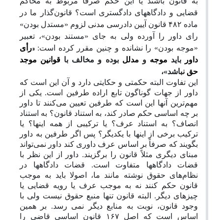
به قانون باشند یا این حکم صرفا مربوط به محاکم
قضایی و دادگاههای دادگستری است؟ قانون‌گذار ما در
ماده
۴۸۲
قانون آیین دادرسی مدنی لزوم «مستدل بودن»
رای داور را آورده ولی به جای «مستند بودن»، تعبیر
«
«موجه بودن» را نشانده و چنین مقرر کرده است:
رأی
داور
باید
موجه
و
مدلل
بوده و مخالف با
قوانین موجد
حق
نباشد»،
این تفاوت البته حکمتی و حکایتی دارد و آن این است که
داور از جهات گوناگون تابع اراده طرفین است. یکی از
مهم‌ترین آنها این است که طرفین تعیین می‌کنند تا داور
بر چه اساسی حکم صادر کند، به استناد قانون؟ به استناد
انصاف؟ به استناد عرف؟ یا ترکیبی از همه اینها؟ یا
ترکیب برخی از اینها با یکدیگر؟ پس اگر طرفین به داور
بگویند که صرفاً بر اساس عرف داوری کند داور نمی‌تواند
مبنای دیگری مثلاً قانون را برگزیند. داور از این نظر با
قضات دادگاهها متفاوت است. قضات دادگاهها در
نظام‌های حقوق نوشته مانند ما، اصولا باید به موجب
قانون حکم کنند نه به موجب عرف یا رویه قضایی یا
چیزهای دیگر. البته قانون تنها منبع حقوق نیست ولی با
وجود قانون، نوبت به منابع دیگر نمی رسد. بر همین
اساس است که اصل
۱۶۷
قانون اساسی قاضی را