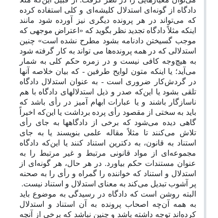
دادگاه از گونه‌ای استدلال کلیشه‌ای و کلی استفاده کرده
که می‌تواند در هر پرونده دیگری نیز آورده شود مانند
اینکه مثلاً دادگاه تجدید نظر بگوید که «اعتراض موجهی که
موجب گسیختن دادنامه بشود مطرح نشده است» چنین
استدلالی که در همه پرونده‌ها می تواند به کار گرفته شود
به هیچ‌وجه کافی نیست و در زمره حکم کلی به شمار
می‌آید؛ یا اینکه متون لوایح طرفین - که بیان خلاصه آنها
در گردش‌کار ضروری است - به عنوان استدلال دادگاه
تلقی بشود یا این‌که صدر و ذیل استدلالهای دادگاه با هم
ناسازگار باشند و یا عبارات ابهام آمیز در رأی باشد که
باید به سختی از مقصود رأی پرده برداشت یا این‌که اخیراً
گاهی دیده می‌شود که برخی از دادگاهها به جای رأی
تلاش می‌کنند تا مثلاً مقاله علمی بنویسند یا به جای
استناد به قانون، به دکترین استناد کنند یا این‌که دادگاه
مجموعه‌ای از مواد قانونی مرتبط و غیر مرتبط را به
عنوان مستندات حکم بیاورد. در هر حال، هر گونه‌ای از
استدلال و استناد که خواننده را گمراه و رأی را به صحنه
پر آشوب تبدیل می‌کند به معنای استدلال و استناد نیست.
البته روشن است که دادگاه در رسیدگی به موضوع باید
به همه آن‌چه اصحاب پرونده به آن استناد و استدلال
کرده‌اند توجه داشته باشد و چنین نباشد که برخی از آنچه