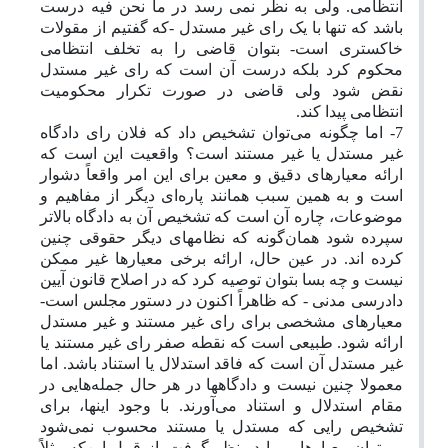
انتظامی. ولی به نظر نمی رسد در ما نحن فیه درست
باشد که تنها با یک رای غیر مستدل -که گفتیم از مقولات
خاکستری است- بتوان قاضی را به تخلف انتظامی
محکوم کرد بلکه درست آن است که رای غیر مستدل
نقض شود ولی قاضی در صورت تکرار محکومیت
انتظامی پیدا کند.
7- اما چگونه می‌توان تشخیص داد که فلان رای دادگاه
غیر مستدل یا غیر مستند است؟ واقعیت این است که
ارائه معیارهای دقیق و معین برای این امر واقعاً دشوار
است و به همین سبب همانند پاره‌ای دیگر از مفاهیم و
موضوعات، چاره آن است که تشخیص آن به دادگاه بالاتر
سپرده شود همان‌گونه که نظامهای دیگر حقوقی چنین
کرده اند. در عین حال، ارائه برخی معیارها غیر ممکن
نیست
و چه بسا بتوان توصیه کرد که در اصلاح قانون آیین
دادرسی مدنی - که ظاهراً اکنون در دستور مجلس است-
معیارهای مشخصی برای رای غیر مستند و غیر مستدل
ارائه شود. طبیعی است که نقطه صفر رای غیر مستند یا
غیر مستدل آن است که فاقد استدلال یا استناد باشد. اما
معمولا چنین نیست و دادگاهها در هر حال جمله‌هایی در
مقام استدلال و استناد می‌آورند. با وجود اینها، برای
تشخیص رایی که مستدل یا مستند محسوب نمی‌شود
می‌توان معیارهایی را در نظر گرفت. از قبیل این‌که مثلاً