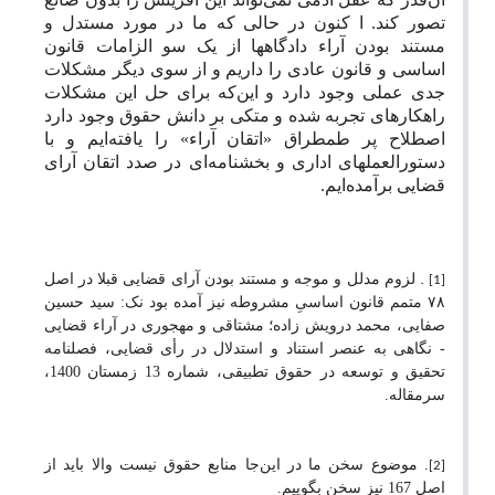
تصور کند. ا کنون در حالی که ما در مورد مستدل و
مستند بودن آراء دادگاهها از یک سو الزامات قانون
اساسی و قانون عادی را داریم و از سوی دیگر مشکلات
جدی عملی وجود دارد و این‌که برای حل این مشکلات
راهکارهای تجربه شده و متکی بر دانش حقوق وجود دارد
اصطلاح پر طمطراق «اتقان آراء» را یافته‌ایم و با
دستورالعملهای اداری و بخشنامه‌ای در صدد اتقان آرای
قضایی برآمده
ایم.
.
لزوم مدلل و موجه و مستند بودن آرای قضایی قبلا
در اصل
[1]
۷۸
متمم قانون اساسیِ مشروطه نیز آمده بود نک: سید حسین
صفایی، محمد درویش زاده؛ مشتاقی و مهجوری در آراء قضایی
- نگاهی به عنصر استناد و استدلال در رأی قضایی، فصلنامه
تحقیق و توسعه در حقوق تطبیقی، شماره 13 زمستان 1400،
سرمقاله.
.
موضوع سخن ما در این‌جا منابع حقوق نیست والا باید از
[2]
اصل 167 نیز سخن بگوییم.