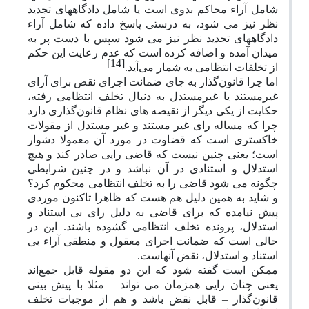
شامل آراء محاکم بدوی است یا شامل دادگاههای تجدید
نظر نیز می شود، به درستی پاسخ داده که شامل آراء
دادگاههای تجدید نظر نیز می شود سپس با دست پر به
میدان آمده و اضافه کرده است که عدم رعایت این حکم
[14]
از تخلفات انتظامی به شمار می‌آید.
اما چرا قانون‌گذار به جای ضمانت اجرای نقض برای آرای
غیرمستند یا غیرمستدل به دنبال تخلف انتظامی رفته،
حکایت از یکی دیگر از نقیصه های نظام قانون‌گذاری دارد
چرا که مساله رای غیر مستند و غیر مستدل از مقولات
خاکستری است که قضاوت در مورد آن معمولا دشوار
است؛ یعنی چنین نیست که قاضی رایی صادر کند و هیچ
استدلال و استنادی در آن نباشد و در چنین شرایطی
چگونه می شود قاضی را به تخلف انتظامی محکوم کرد؟
و شاید به همین دلیل هم هست که ظاهرا تاکنون موردی
پیش نیامده که برای قاضی به دلیل رای بی استناد و
استدلال، پرونده تخلف انتظامی گشوده باشند. این در
حالی است که ضمانت اجرای معقول و منطقی آراء بی
استناد و استدلال، نقض آنهاست.
ممکن است گفته شود که این دو مقوله قابل جمع‌اند
یعنی چنان رایی همزمان می تواند – مثلا با پیش بینی
قانون‌گذار – قابل نقض باشد و هم از موجبات تخلف