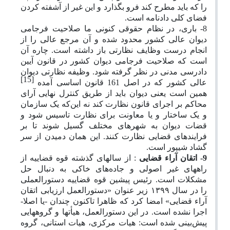
را که باید مطرح کند فرو بگذارد و این غیر از آشفته کردن
فضای کلی دادنامه است.
8- باری، در نظام حقوقی کنونی ما صلاحیت فرجامی
دیوان عالی کشور محدود شده و آن مرجع عالی را از
انجام درست وظایف نظارتی باز داشته است. چاره آن
است که صلاحیت فرجامی دیوان کشور در قانون آیین
دادرسی مدنی در نظر گرفته شود. وظیفه نظارتی دیوان
[15]
عالی کشور که در اصل 161 قانون اساسی آمده
همین است یعنی دیوان باید از طریق کنترل نهایی آرای
محاکم بر اجرای قانون نظارت کند نه این‌که یک سازمان
و یک ساختار و یا معاونت برای نظارت تاسیس شود و
قضات دیوان به شهرهای مختلف گسیل شوند تا بر
فرایندهای قضایی نظارت کنند. این همان دمیدن از سر
گشاد شیپور است.
9- اتقان آراء قضایی
: از سالهای گذشته قوه قضاییه از
راههای غیر اصولی و جاده‌های خاکی به دنبال حل
مشکلات است. رئیس پیشین قوه قضاییه دستورالعملی
را در سال
۱۳۹۹
زیر عنوان «دستورالعمل ارزیابی اتقان
آراء قضایی» امضا کرد که ظاهرا تاکنون چندان -یا اصلا-
اجرا نشده است. در این دستورالعمل، هیأتها و گروههایی
پیش‌بینی شده است: هیات مرکزی، هیات استانی، گروه