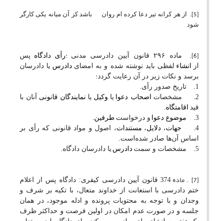
.
از هر کرانه تیر دعا کرده ام روان
باشد کز آن میانه یکی کارگر
[5]
شود
:
.
ماده
۲۹۶
قانون آیین دادرسی مدنی
رأی دادگاه
پس
[6]
از
انشاء
لفظی باید نوشته شده و به امضای
دادرس
یا دادرسان
:
برسد و نکات زیر در آن رعایت گردد
.
1.
تاریخ صدور رأی
2.
مشخصات
اصحاب دعوا
یا
وکیل
یا
نمایندگان قانونی
آنان با
.
قید
اقامتگاه
.
3.
موضوع دعوا
و درخواست
طرفین
4.
جهات
،
دلایل
،
مستندات
، اصول و مواد قانونی که رأی بر
.
اساس آن‌ها صادر شده‌است
.
5.
مشخصات و سمت
دادرس
یا دادرسان دادگاه
. ماده 374
قانون آیین دادرسی کیفری: دادگاه پس از اعلام
[7]
ختم دادرسی با استعانت از خداوند متعال، با تکیه بر شرف و
وجدان و با توجه به محتویات پرونده و ادله موجود، در همان
جلسه و در صورت عدم امکان در اولین فرصت و حداکثر ظرف