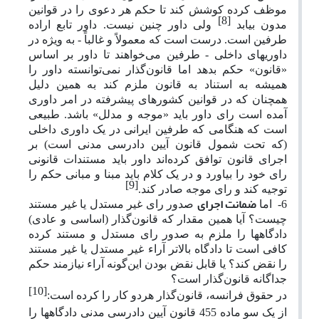
موظف کرده کوشش کند تا حکم هر دعوی را در قوانین
[8]
مدون بیابد
ولی داور چنین نیست. داور تابع اراده
طرفین است. درست است که معمولاً و غالباً - به ویژه در
داوریهای داخلی - طرفین می‌خواهند تا داور بر اساس
«قانون» حکم بدهد اما قانون‌گذار نمی‌توانسته داور را
همیشه به استناد به قانون ملزم کند به همین دلیل
همچنان که در قوانین کشورهای پیشرفته در امر داوری
آمده است رای داور باید «موجه و مدلل» باشد. طبیعی
است که هنگامی که طرفین ایرانی در یک داوری داخلی
(که تحت شمول قانون آیین دادرسی مدنی است) بر
اجرای قانون توافق کرده‌اند داور باید مستندات قانونی
رای خود را بیاورد و در یک کلام باید مبنا و مبانی حکم را
[9]
توجیه کند و رای موجه صادر کند.
ضمانت اجرای
6-
اما
صدور رای غیر مستدل یا غیر مستند
چیست؟ آیا همین مقدار که قانون‌گذار (اساسی و عادی)
دادگاهها را ملزم به صدور رای مستدل و مستند کرده
کافی است تا دادگاه بالاتر آراء غیر مستدل یا غیر مستند
را نقض کند؟ یا قابل نقض بودن این‌گونه آراء نیازمند حکم
جداگانه قانون‌گذار است؟
[10]
در حقوق فرانسه، قانون‌گذار هردو کار را کرده است:
از یک سو ماده 455 قانون آیین دادرسی مدنی دادگاهها را