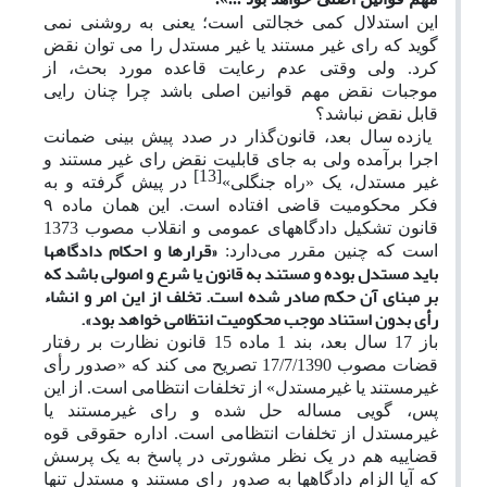
این استدلال کمی خجالتی است؛ یعنی به روشنی نمی
گوید که رای غیر مستند یا غیر مستدل را می توان نقض
کرد. ولی وقتی عدم رعایت قاعده مورد بحث، از
موجبات نقض مهم قوانین اصلی باشد چرا چنان رایی
قابل نقض نباشد؟
یازده سال بعد، قانون‌گذار در صدد پیش بینی ضمانت
اجرا برآمده ولی به جای قابلیت نقض رای غیر مستند و
[13]
غیر مستدل، یک «راه جنگلی»
در پیش گرفته و به
فکر محکومیت قاضی افتاده است. این همان ماده
۹
قانون تشکیل دادگاههای عمومی و انقلاب مصوب 1373
«قرارها و احکام دادگاهها
است که چنین مقرر می‌دارد:
باید مستدل بوده و مستند به قانون یا شرع و اصولی باشد که
بر مبنای آن حکم صادر شده است. تخلف از این امر‌ و انشاء
رأی بدون استناد موجب محکومیت انتظامی خواهد بود».
باز 17 سال بعد، بند 1 ماده 15 قانون نظارت بر رفتار
قضات مصوب 17/7/1390 تصریح می کند که «صدور رأی
غیرمستند یا غیرمستدل» از تخلفات انتظامی است. از این
پس، گویی مساله حل شده و رای غیرمستند یا
غیرمستدل از تخلفات انتظامی است. اداره حقوقی قوه
قضاییه هم در یک نظر مشورتی در پاسخ به یک پرسش
که آیا الزام دادگاهها به صدور رای مستند و مستدل تنها