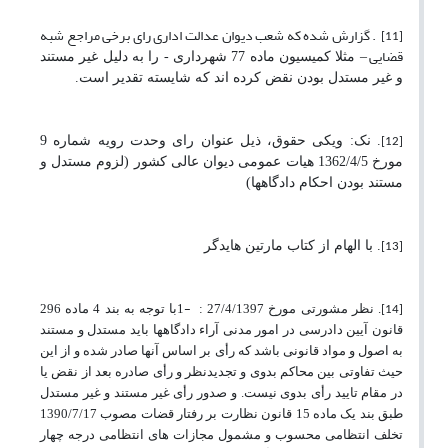
. گزارش شده که شعب دیوان عدالت اداری رای برخی مراجع شبه
[11]
قضایی
–
مثلا کمیسیون ماده 77 شهرداری - را به دلیل غیر مستند
و غیر مستدل بودن نقض کرده اند که شایسته تقدیر است.
.
نک: ویکی حقوق، ذیل عنوان
رای وحدت رویه شماره 9
[12]
مورخ 1362/4/5 هیات عمومی دیوان عالی کشور (لزوم مستدل و
مستند بودن احکام دادگاهها)
.
با الهام از کتاب مارتین هایدگر
[13]
1-
. نظر مشورتی مورخ 27/4/1397 :
‌‌‌‌با توجه به بند 4 ماده 296
[14]
قانون آیین دادرسی در امور مدنی آراء دادگاهها باید مستدل و مستند
به اصول و مواد قانونی باشد که رأی بر اساس آنها صادر شده و از این
حیث تفاوتی بین محاکم بدوی و تجدیدنظر و رأی صادره بعد از نقض یا
در مقام تایید رأی بدوی نیست. و صدور رأی غیر مستند و غیر مستدل
طبق بند یک ماده 15 قانون نظارت بر رفتار قضات مصوب 1390/7/17
تخلف انتظامی محسوب و مشمول مجازات ‌های انتظامی درجه چهار