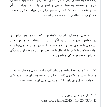
یک هفته به انشای رای مبادرت می کند. رای دادگاه باید مستدل،
موجه و مستند به مواد قانون و اصولی باشد که براساس آن
صادر شده است. تخلف از صدور رای در مهلت مقرر موجب
.
محکومیت انتظامی تا درجه چهار است
.
قاضی
موظف است کوشش کند حکم هر
دعوا
را
[8]
در
قوانین
مدونه بیابد و اگر نیابد با استناد به
منابع معتبر
اسلامی
یا
فتاوی معتبر
حکم قضیه را صادر نماید و نمی‌تواند به
بهانه
سکوت
یا
نقص
یا
اجمال
یا
تعارض قوانین
مدونه از رسیدگی
.
به دعوا و
صدور حکم
امتناع ورزد
. بند
۱
ماده
۵۲
کنوانسیون واشنگتن راجع به حل و فصل اختلافات
[9]
مربوط به سرمایه‌گذاری (که البته ایران به عضویت آن در نیامده) یکی
از جهات ابطال رای داور را غیر مستدل بودن آن دانسته است.
.
از جمله در رای زیر:
[10]
Cass. soc., 2 juillet 2015, n° 13-26.437, F-D