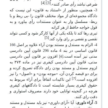
[4]
[3]
شرعی
نباشد رأی صادر کنند».
3- همچنین، منظور از «استناد به قانون» این نیست که
دادگاه مجموعه‌ای از مواد مختلف قانون را -بی ربط و با
ربط- مسلسل وار به عنوان مستندات رأی بیاورد و به
قول خواجه حافظ از هر کرانه
تیری رها کند تا بلکه یکی از آنها کارگر شود و کسی نتواند
[5]
نقصی و نقضی بر رای وارد کند.
4- الزام به مستدل و مستند بودن آراء علاوه بر اصل 166
قانون اساسی در بند 4 ماده 296 قانون آیین دادرسی
مدنی نیز آمده است.
افزون بر قانون آیین دادرسی
[6]
مدنی، قانون آیین دادرسی کیفری نیز در ماده ۳۷۴ به
لزوم مستدل و مستند بودن رای دادگاه تصریح کرده و
برای دو قبضه کردن آن، «موجه بودن» و «اصول» را نیز
[7]
افزوده است.
این تاکیدات اتفاقاً برای آراء مربوط به
حقوق کیفری بسیار شایسته است تا دادگاههای کیفری
هرچه در گنجینه توانایی خود دارند مصروف استواری و
دقت رای کنند.
5- آراء داوری
:
آیا «آرای داوری» نیز باید مستدل و مستند