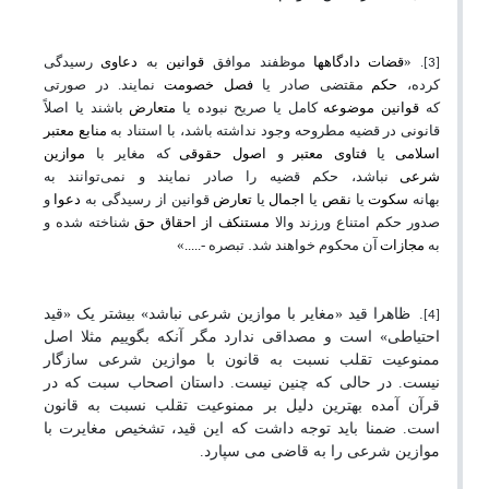
. «
قضات
دادگاهها
موظفند موافق
قوانین
به
دعاوی
رسیدگی
[3]
کرده،
حکم
مقتضی صادر یا
فصل خصومت
نمایند. در صورتی
که
قوانین موضوعه
کامل یا صریح نبوده یا
متعارض
باشند یا اصلاً
قانونی در قضیه مطروحه وجود نداشته باشد، با استناد به
منابع معتبر
اسلامی
یا
فتاوی معتبر
و
اصول حقوقی
که مغایر با
موازین
شرعی
نباشد، حکم قضیه را صادر نمایند و نمی‌توانند به
بهانه
سکوت
یا
نقص
یا
اجمال
یا
تعارض
قوانین از رسیدگی به
دعوا
و
صدور حکم امتناع ورزند والا
مستنکف از احقاق حق
شناخته شده و
.
به
مجازات
آن محکوم خواهند شد
تبصره -
.....
»
.
ظاهرا قید «مغایر با موازین شرعی نباشد» بیشتر یک «قید
[4]
احتیاطی» است و مصداقی ندارد مگر آنکه بگوییم مثلا اصل
ممنوعیت تقلب نسبت به قانون با موازین شرعی سازگار
نیست. در حالی که چنین نیست. داستان اصحاب سبت که در
قرآن آمده بهترین دلیل بر ممنوعیت تقلب نسبت به قانون
است. ضمنا باید توجه داشت که این قید، تشخیص مغایرت با
موازین شرعی را به قاضی می سپارد.