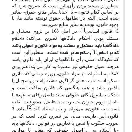
منظور از مستند بودن رأی، این است که تصریح شود که
بر اساس کدام قانون – یا احیانا سایر منابع حقوق- صادر
شده است. البته در نظامهای حقوق نوشته مانند ما، با
وجود قانون، نوبت به سایر منابع نمی‌رسد.
[1]
2- قانون اساسی
در اصل
166
بر لزوم مستدل و
«احکام
مستند بودن احکام دادگاهها تصریح می‌کند:
دادگاهها باید مستدل و مستند به مواد قانون و اصولی باشد
که بر اساس آن حکم صادر شده است».
منظور این است
که تکیه‌گاه اصلی رأی دادگاههای ایران باید قانون باشد
هرچند اصول حقوقی نیز معمولا به کار می‌آیند: هم برای
کمک به استنباط از مواد قانون، بویژه زمانی که قانون
ممکن است تاب معانی گوناگون داشته باشد و یا مجمل یا
ناقص باشد و هم، هنگامی که قانون ساکت است و
دادگاه به اصول کلی حقوقی مانند «اصل وفای به عهد» یا
«اصل لزوم جبران خسارت» یا «اصل ممنوعیت تقلب
[2]
نسبت به قانون» می‌تواند و باید استناد کند.
ماده 3
قانون آیین دارسی مدنی نیز تصریح کرده است که در
صورت سکوت یا نقص یا تعارض در قوانین، دادگاهها باید
«با استناد به ...
اصول حقوقی
که مغایر با
موازین