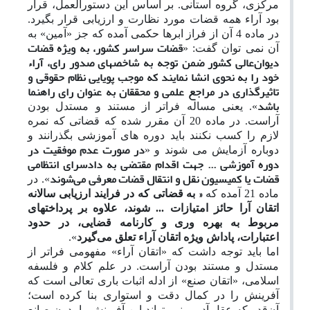
مرکزی، گروه استانی. بر اساس این دستورالعمل، قرار
بود آراء همه قضات مورد نظارت و ارزیابی قرار بگیرد.
در ماده 4 آن از فراز ابرها حکمی آمده که جز «آمین» به
قضات سراسر کشور، به ویژه قضات
آن نمی توان گفت: «
دیوان‌عالی کشور ضمن توجه به شاخصهای صدور رای، آراء
خود را به نحوی انشا نمایند که موجب پویایی نظام حقوقی و
تاثیرگذاری در مراجع علمی و محققان به عنوان رای راهنما
باشد
». یعنی مساله فراتر از مستند و مستدل بودن
آراست. در ماده 20 آن مقرر شده که قضاتی که نمره
لازم را کسب نکنند باید دوره های آموزشی بگذرانند و
در صورت عدم موفقیت در
دوباره آزمایش می شوند و «
دوره آموزشی ... جهت اقدام مقتضی به دادسرای انتظامی
قضات یا کمیسیون نقل و انتقال قضات معرفی می‌شوند
». در
«
ماده 21 آمده که
به قضاتی که در فرایند ارزیابی سالانه
اتقان آرا حائز امتیازات ... شوند، علاوه بر پرداختهای
مربوط به بهره وری و کارنامه قضایی، در حدود
اعتبارات، پاداش ویژه اتقان آراء تعلق می‌گیرد
».
اما باید توجه داشت که «اتقان آراء» مفهومی فراتر از
مستدل و مستند بودن آراست. در علم کلام و فلسفه
اسلامی، «اتقان صنع» از ادله اثبات باری تعالی است که
آفرینش را در کمال دقت و استواری بنا کرده است؛
آن‌قدر که عقل آدمی نمی‌تواند این آفرینش را بدون صانع