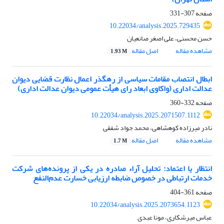
صفحه
307-331
10.22034/analysis.2025.729435
حسن محسنی، علی اصغر صانعیان
مشاهده مقاله
اصل مقاله
1.93 M
ابطال انتصاب مقامات سیاسی از رهگذر اعمال نظارت قضایی دیوان
عدالت اداری (واکاوی ابعاد رای هیأت عمومی دیوان عدالت اداری)
صفحه
332-360
10.22034/analysis.2025.2071507.1112
نادر میرزاده کوهشاهی، محمد جواد شفقی
مشاهده مقاله
اصل مقاله
1.7 M
انتظار یا اعتماد: تحلیل آراء صادره در یکی از پرونده‌های شرکت
خدمات ارتباطی در خصوص ضابطه ارزیابی خسارت عدم‌النفع
صفحه
361-404
10.22034/analysis.2025.2073654.1123
عباس میرشکاری، مونا عبدی