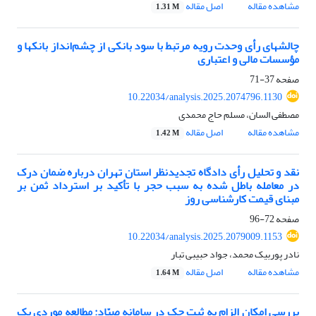
مشاهده مقاله
اصل مقاله
1.31 M
چالشهای رأی وحدت رویه مرتبط با سود بانکی از چشم‌انداز بانکها و
مؤسسات مالی و اعتباری
صفحه
37-71
10.22034/analysis.2025.2074796.1130
مصطفی السان، مسلم حاج محمدی
مشاهده مقاله
اصل مقاله
1.42 M
نقد و تحلیل رأی دادگاه تجدیدنظر استان تهران درباره ضمان درک
در معامله باطل شده به سبب حجر با تأکید بر استرداد ثمن بر
مبنای قیمت کارشناسی روز
صفحه
72-96
10.22034/analysis.2025.2079009.1153
نادر پوربیک محمد، جواد حبیبی تبار
مشاهده مقاله
اصل مقاله
1.64 M
بررسی امکان الزام به ثبت چک در سامانه صیّاد: مطالعه موردی یک