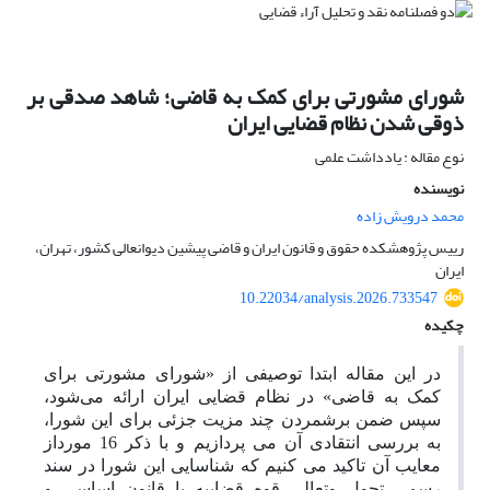
شورای مشورتی برای کمک به قاضی؛ شاهد صدقی بر
ذوقی شدن نظام قضایی ایران
نوع مقاله : یادداشت علمی
نویسنده
محمد درویش زاده
رییس پژوهشکده حقوق و قانون ایران و قاضی پیشین دیوانعالی کشور، تهران،
ایران
10.22034/analysis.2026.733547
چکیده
در این مقاله ابتدا توصیفی از «شورای مشورتی برای
کمک به قاضی» در نظام قضایی ایران ارائه می‌شود،
سپس ضمن برشمردن چند مزیت جزئی برای این شورا،
به بررسی انتقادی آن می پردازیم و با ذکر 16 مورداز
معایب آن تاکید می کنیم که شناسایی این شورا در سند
رسمی تحول وتعالی قوه قضاییه با قانون اساسی و