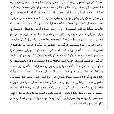
شده در پی تقصیر پزشک در تشخیص و انجام سقط جنین مبتلا به
تالاسمی ماژور،جنینی که قانوناً قابل سقط بود، و ارزیابی صحت رویکرد
قضایی به جبران این خسارات است. با تحلیل دقیق نظرات کمیسیون‌های
پزشکی، متن رای بدوی و تجدیدنظر، نشان داده شد که خسارت وارد
شده، خسارت بدنی نیست، بلکه خسارتی مدنی ناشی از سلب فرصت
قانونی سقط درمانی است. در این راستا، دیه و ارش به‌عنوان وسیله‌ای
برای جبران خسارت بدنی، ناکارآمد و نادرست هستند، زیرا بیماری و
نقص عضو ناشی از عمل پزشک نبوده و ریشه در عوامل ژنتیکی دارند.
با این حال، رابطه سببیت عرفی بین تقصیر پزشک و خسارات به‌وضوح
محرز است. دادگاه بدوی با استناد نادرست به دیه، جبران خسارت را
به‌صورت مقطوع و بدون تفکیک میان والدین و کودک، و بدون در نظر
گرفتن ماهیت مستمر خسارات، انجام داده است. دادگاه تجدیدنظر با
تأکید بر صلاحیت دادگاه حقوقی و پذیرش خسارات ، گامی ارزشمند
برداشته، اما از ارائه راهکار عملیاتی برای جبران مستمر خسارات
خودداری کرده است. نتیجه‌گیری این پژوهش این است که پذیرش
قانونی سقط درمانی، مشروعیت حقوقی مطالبه خسارت را در صورت
تقصیر پزشک در اجرای آن ایجاد می‌کند، و جبران این خسارات نباید
مبتنی بر دیه باشد، بلکه باید از طریق تعیین خسارت به‌صورت دوره‌ای و
مستمر، با توجه به شرایط زندگی کودک و خانواده، و بر اساس نظر
کارشناسان، انجام شود.