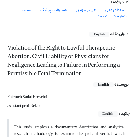
کلیدواژه‌ها
" سقط درمانی"
"حق بر نبودن"
"مسئولیت پزشک"
"سببیت
متعارف"
"دیه"
عنوان مقاله
English
Violation of the Right to Lawful Therapeutic
Abortion: Civil Liability of Physicians for
Negligence Leading to Failure in Performing a
Permissible Fetal Termination
نویسنده
English
Fatemeh Sadat Hosseini
assistant prof, Refah
چکیده
English
This study employs a documentary, descriptive, and analytical
research methodology to examine the judicial verdict which