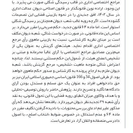
مراجع اختصاصی اداری در قالب رسیدگی شکلی صورت می پذیرد. با
این وجود، اراده نوین قانونگذار در قانون اصلاحی دیوان عدالت اداری
در سال ۱۴۰۲، افق جدیدی را در نحوه بازبینی قضایی این تصمیمات
گشوده است. اگرچه رویه غالب شعب دیوان همچنان بر رسیدگی شکلی
استوار است. اما ماده ۶۴ قانون جدید، حکم صریحی را مقرر می‌دارد. بر
اساس این ماده قانونی، در صورت درخواست شاکی، شعبه دیوان مکلف
است بر مبنای نظریه کارشناسی، نسبت به بازبینی ماهوی رأی مرجع
اختصاصی اداری اقدام نماید. هیئت‌های گزینش به عنوان یکی از
مهم‌ترین مصادیق مراجع اختصاصی با آرای غالباً محرمانه و مبتنی بر
تشخیص اعضای هیئت، از شمول این حکم مستثنی نیستند. لذا، چنانچه
اعتراض شاکی متوجه ماهیت «تشخیص» مرجع گزینش باشد، شعبه
دیوان ملزم به ارجاع پرونده به کارشناس و صدور حکم ماهوی خواهد
بود. از طرفی اصول 34 و 166 قانون اساسی جمهوری اسلامی ایران نیز بر
حق دادخواهی افراد به عنوان یک حق مسلم و مستدل بودن آرای
دادگاه ها تآکید و تصریح دارند. پژوهش حاضر با روش توصیفی-تحلیلی
و با هدف واکاوی میزان انطباق رویه قضایی با این تحول قانونی، به نقد
رأی شعبه ۲۹ تجدیدنظر دیوان می‌پردازد. یافته‌ها نشان می‌دهد که رأی
مذکور علیرغم ادعای بررسی محتویات، با نادیده گرفتن تکلیف مقرر در
ماده ۶۴ و عدم استدلال در خصوص ضوابط «انتخاب اصلح»، با اصول
دادرسی منصفانه و اتقان آراء در تعارض است.