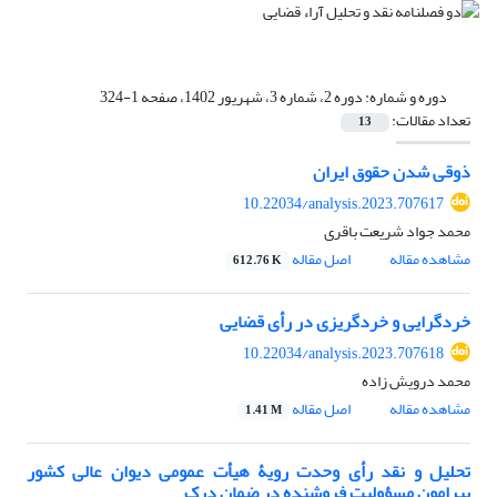
دوره و شماره:
دوره 2، شماره 3، شهریور 1402، صفحه 1-324
تعداد مقالات:
13
ذوقی شدن حقوق ایران
10.22034/analysis.2023.707617
محمد جواد شریعت باقری
مشاهده مقاله
اصل مقاله
612.76 K
خردگرایی و خرد‌گریزی در رأی قضایی
10.22034/analysis.2023.707618
محمد درویش زاده
مشاهده مقاله
اصل مقاله
1.41 M
تحلیل و نقد رأی وحدت رویۀ هیأت عمومی دیوان عالی کشور
پیرامون مسؤولیت فروشنده در ضمان درک